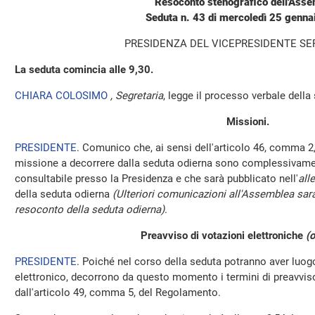
Resoconto stenografico dell'Ass
Seduta n. 43 di mercoledì 25 genna
PRESIDENZA DEL VICEPRESIDENTE SE
La seduta comincia alle 9,30.
CHIARA COLOSIMO
, Segretaria
, legge il processo verbale della 
Missioni.
PRESIDENTE
. Comunico che, ai sensi dell'articolo 46, comma 2,
missione a decorrere dalla seduta odierna sono complessivamen
consultabile presso la Presidenza e che sarà pubblicato nell'
all
della seduta odierna
(Ulteriori comunicazioni all'Assemblea sara
resoconto della seduta odierna)
.
Preavviso di votazioni elettroniche
(o
PRESIDENTE
. Poiché nel corso della seduta potranno aver luo
elettronico, decorrono da questo momento i termini di preavviso 
dall'articolo 49, comma 5, del Regolamento.