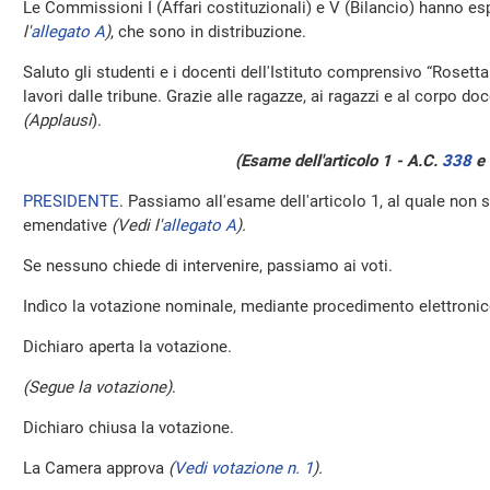
Le Commissioni I (Affari costituzionali) e V (Bilancio) hanno esp
l'
allegato A
)
, che sono in distribuzione.
Saluto gli studenti e i docenti dell'Istituto comprensivo “Rosetta
lavori dalle tribune. Grazie alle ragazze, ai ragazzi e al corpo do
(Applausi
).
(Esame dell'articolo 1 - A.C.
338
​ 
PRESIDENTE
. Passiamo all'esame dell'articolo 1, al quale non
emendative
(Vedi l'
allegato A
).
Se nessuno chiede di intervenire, passiamo ai voti.
Indìco la votazione nominale, mediante procedimento elettronico,
Dichiaro aperta la votazione.
(Segue la votazione)
.
Dichiaro chiusa la votazione.
La Camera approva
(
Vedi votazione n. 1
).