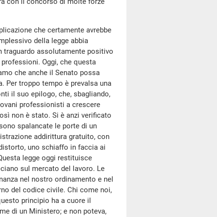
ra con il concorso di molte forze
 applicazione che certamente avrebbe
mplessivo della legge abbia
 un traguardo assolutamente positivo
e professioni. Oggi, che questa
iamo che anche il Senato possa
la. Per troppo tempo è prevalsa una
ti il suo epilogo, che, sbagliando,
giovani professionisti a crescere
 non è stato. Si è anzi verificato
i sono spalancate le porte di un
strazione addirittura gratuito, con
distorto, uno schiaffo in faccia ai
Questa legge oggi restituisce
acciano sul mercato del lavoro. Le
dinanza nel nostro ordinamento e nel
rno del codice civile. Chi come noi,
uesto principio ha a cuore il
me di un Ministero; e non poteva,