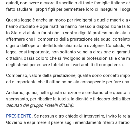
quindi, non avere a cuore il sacrificio di tante famiglie italiane c
fatto studiare i propri figli per permettere loro di inseguire il so
Questa legge è anche un modo per rivolgersi a quelle madri e a q
hanno studiato e ogni mattina hanno messo a disposizione la lor
lo Stato vi aiuta a far sì che la vostra dignità professionale sia 
affermare che il compenso della prestazione sia equo, correlato a
dignità dell'opera intellettuale chiamata a svolgere. Concludo,
legge, così importante, non soltanto va nella direzione di garanti
cittadini, ossia coloro che si rivolgono ai professionisti e che m
degli stessi per essere tutelati nei vari ambiti di competenza.
Compenso, valore della prestazione, qualità sono concetti impor
ed è importante che il cittadino ne sia consapevole per fare una s
Andiamo, quindi, nella giusta direzione e crediamo che questa l
sacrosanto, per ribadire la tutela, la dignità e il decoro della li
deputati del gruppo Fratelli d'Italia).
PRESIDENTE
. Se nessun altro chiede di intervenire, invito le rela
Governo a esprimere il parere sugli emendamenti riferiti all'artic