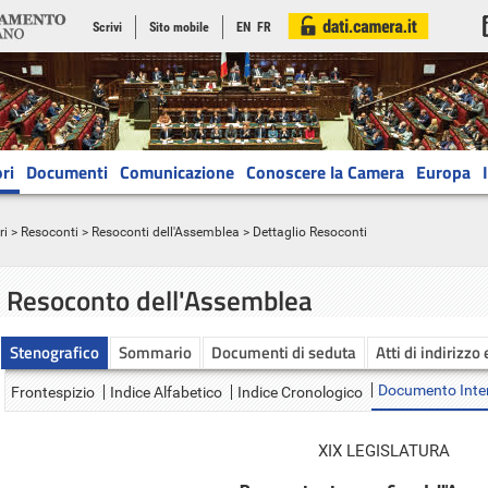
Scrivi
Sito mobile
EN
FR
ri
Documenti
Comunicazione
Conoscere la Camera
Europa
ri
>
Resoconti
>
Resoconti dell'Assemblea
> Dettaglio Resoconti
Resoconto dell'Assemblea
Stenografico
Sommario
Documenti di seduta
Atti di indirizzo
Documento Inte
Frontespizio
Indice Alfabetico
Indice Cronologico
XIX LEGISLATURA