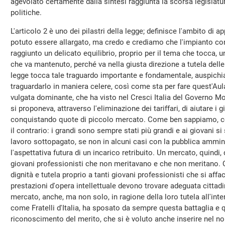
agevolato certamente dalla sintesi raggiunta la scorsa legislatu
politiche.
L'articolo 2 è uno dei pilastri della legge; definisce l'ambito di
potuto essere allargato, ma credo e crediamo che l'impianto co
raggiunto un delicato equilibrio, proprio per il tema che tocca,
che va mantenuto, perché va nella giusta direzione a tutela dell
legge tocca tale traguardo importante e fondamentale, auspich
traguardarlo in maniera celere, così come sta per fare quest'Au
vulgata dominante, che ha visto nel Cresci Italia del Governo Mon
si proponeva, attraverso l'eliminazione dei tariffari, di aiutare i 
conquistando quote di piccolo mercato. Come ben sappiamo, così
il contrario: i grandi sono sempre stati più grandi e ai giovani s
lavoro sottopagato, se non in alcuni casi con la pubblica ammini
l'aspettativa futura di un incarico retribuito. Un mercato, quindi, 
giovani professionisti che non meritavano e che non meritano. 
dignità e tutela proprio a tanti giovani professionisti che si aff
prestazioni d'opera intellettuale devono trovare adeguata citta
mercato, anche, ma non solo, in ragione della loro tutela all'inte
come Fratelli d'Italia, ha sposato da sempre questa battaglia e q
riconoscimento del merito, che si è voluto anche inserire nel no