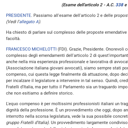
(Esame dell'articolo 2 - A.C.
338
​ 
PRESIDENTE
. Passiamo all'esame dell'articolo 2 e delle prop
(Vedi l'
allegato A
)
.
Ha chiesto di parlare sul complesso delle proposte emendative 
facoltà.
FRANCESCO MICHELOTTI
(
FDI
). Grazie, Presidente. Onorevoli c
complesso degli emendamenti dell'articolo 2 di quest'important
anche nella mia esperienza professionale e lavorativa di avvoc
(Associazione italiana giovani avvocati), siamo sempre stati port
compenso, cui questa legge finalmente dà attuazione, dopo decin
per incalzare il legislatore a intervenire in tal senso. Quindi, cr
Fratelli d'Italia, ma per tutto il Parlamento sia un traguardo impo
che non esitiamo a definire storico.
L'equo compenso è per moltissimi professionisti italiani un tragu
dignità della professione. È un provvedimento che oggi, dopo an
interrotto nella scorsa legislatura, vede la sua possibile concre
gruppo Fratelli d'Italia).
Un provvedimento largamente condiviso - 