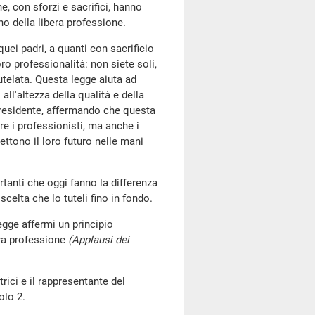
he, con sforzi e sacrifici, hanno
gno della libera professione.
uei padri, a quanti con sacrificio
o professionalità: non siete soli,
tutelata. Questa legge aiuta ad
ll'altezza della qualità e della
 Presidente, affermando che questa
re i professionisti, ma anche i
ettono il loro futuro nelle mani
tanti che oggi fanno la differenza
celta che lo tuteli fino in fondo.
egge affermi un principio
bera professione
(Applausi dei
trici e il rappresentante del
olo 2.