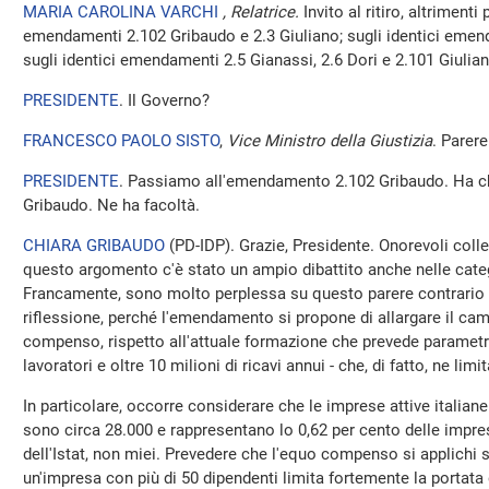
MARIA CAROLINA VARCHI
, Relatrice.
Invito al ritiro, altrimenti
emendamenti 2.102 Gribaudo e 2.3 Giuliano; sugli identici emend
sugli identici emendamenti 2.5 Gianassi, 2.6 Dori e 2.101 Giulian
PRESIDENTE
. Il Governo?
FRANCESCO PAOLO SISTO
,
Vice Ministro della Giustizia
. Parere
PRESIDENTE
. Passiamo all'emendamento 2.102 Gribaudo. Ha chi
Gribaudo. Ne ha facoltà.
CHIARA GRIBAUDO
(
PD-IDP
). Grazie, Presidente. Onorevoli col
questo argomento c'è stato un ampio dibattito anche nelle categ
Francamente, sono molto perplessa su questo parere contrario e
riflessione, perché l'emendamento si propone di allargare il ca
compenso, rispetto all'attuale formazione che prevede parametri b
lavoratori e oltre 10 milioni di ricavi annui - che, di fatto, ne limit
In particolare, occorre considerare che le imprese attive italian
sono circa 28.000 e rappresentano lo 0,62 per cento delle impres
dell'Istat, non miei. Prevedere che l'equo compenso si applichi 
un'impresa con più di 50 dipendenti limita fortemente la portata