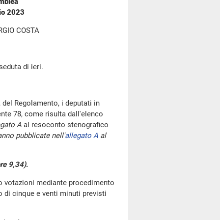
emblea
io 2023
RGIO COSTA
seduta di ieri.
 del Regolamento, i deputati in
te 78, come risulta dall'elenco
egato A
al resoconto stenografico
nno pubblicate nell'
allegato A
al
re 9,34)
.
go votazioni mediante procedimento
di cinque e venti minuti previsti