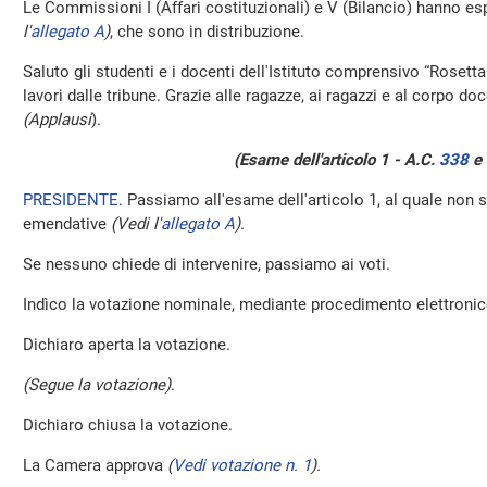
Le Commissioni I (Affari costituzionali) e V (Bilancio) hanno esp
l'
allegato A
)
, che sono in distribuzione.
Saluto gli studenti e i docenti dell'Istituto comprensivo “Rosetta
lavori dalle tribune. Grazie alle ragazze, ai ragazzi e al corpo do
(Applausi
).
(Esame dell'articolo 1 - A.C.
338
​ 
PRESIDENTE
. Passiamo all'esame dell'articolo 1, al quale non
emendative
(Vedi l'
allegato A
).
Se nessuno chiede di intervenire, passiamo ai voti.
Indìco la votazione nominale, mediante procedimento elettronico,
Dichiaro aperta la votazione.
(Segue la votazione)
.
Dichiaro chiusa la votazione.
La Camera approva
(
Vedi votazione n. 1
).