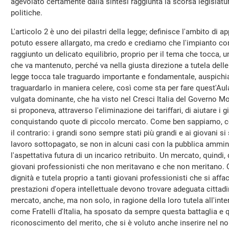
agevolato certamente dalla sintesi raggiunta la scorsa legislatu
politiche.
L'articolo 2 è uno dei pilastri della legge; definisce l'ambito di
potuto essere allargato, ma credo e crediamo che l'impianto co
raggiunto un delicato equilibrio, proprio per il tema che tocca,
che va mantenuto, perché va nella giusta direzione a tutela dell
legge tocca tale traguardo importante e fondamentale, auspich
traguardarlo in maniera celere, così come sta per fare quest'Au
vulgata dominante, che ha visto nel Cresci Italia del Governo Mon
si proponeva, attraverso l'eliminazione dei tariffari, di aiutare i 
conquistando quote di piccolo mercato. Come ben sappiamo, così
il contrario: i grandi sono sempre stati più grandi e ai giovani s
lavoro sottopagato, se non in alcuni casi con la pubblica ammini
l'aspettativa futura di un incarico retribuito. Un mercato, quindi, 
giovani professionisti che non meritavano e che non meritano. 
dignità e tutela proprio a tanti giovani professionisti che si aff
prestazioni d'opera intellettuale devono trovare adeguata citta
mercato, anche, ma non solo, in ragione della loro tutela all'inte
come Fratelli d'Italia, ha sposato da sempre questa battaglia e q
riconoscimento del merito, che si è voluto anche inserire nel no