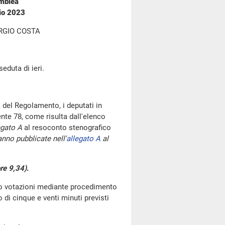
emblea
io 2023
RGIO COSTA
seduta di ieri.
 del Regolamento, i deputati in
te 78, come risulta dall'elenco
egato A
al resoconto stenografico
nno pubblicate nell'
allegato A
al
re 9,34)
.
go votazioni mediante procedimento
di cinque e venti minuti previsti