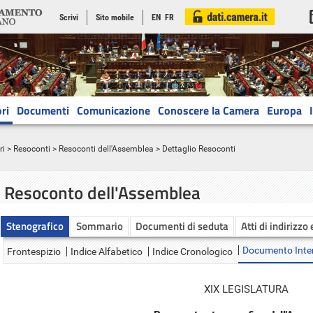
Scrivi
Sito mobile
EN
FR
ri
Documenti
Comunicazione
Conoscere la Camera
Europa
ri
>
Resoconti
>
Resoconti dell'Assemblea
> Dettaglio Resoconti
Resoconto dell'Assemblea
Stenografico
Sommario
Documenti di seduta
Atti di indirizzo
Documento Inte
Frontespizio
Indice Alfabetico
Indice Cronologico
XIX LEGISLATURA