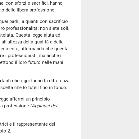
he, con sforzi e sacrifici, hanno
gno della libera professione.
uei padri, a quanti con sacrificio
o professionalità: non siete soli,
tutelata. Questa legge aiuta ad
ll'altezza della qualità e della
 Presidente, affermando che questa
re i professionisti, ma anche i
ettono il loro futuro nelle mani
tanti che oggi fanno la differenza
celta che lo tuteli fino in fondo.
egge affermi un principio
bera professione
(Applausi dei
trici e il rappresentante del
olo 2.