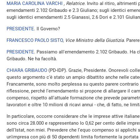
MARIA CAROLINA VARCHI
, Relatrice.
Invito al ritiro, altrimenti
emendamenti 2.102 Gribaudo e 2.3 Giuliano; sugli identici emend
sugli identici emendamenti 2.5 Gianassi, 2.6 Dori e 2.101 Giulian
PRESIDENTE
. Il Governo?
FRANCESCO PAOLO SISTO
,
Vice Ministro della Giustizia
. Parere
PRESIDENTE
. Passiamo all'emendamento 2.102 Gribaudo. Ha chi
Gribaudo. Ne ha facoltà.
CHIARA GRIBAUDO
(
PD-IDP
). Grazie, Presidente. Onorevoli col
questo argomento c'è stato un ampio dibattito anche nelle categ
Francamente, sono molto perplessa su questo parere contrario e
riflessione, perché l'emendamento si propone di allargare il ca
compenso, rispetto all'attuale formazione che prevede parametri b
lavoratori e oltre 10 milioni di ricavi annui - che, di fatto, ne limit
In particolare, occorre considerare che le imprese attive italian
sono circa 28.000 e rappresentano lo 0,62 per cento delle impres
dell'Istat, non miei. Prevedere che l'equo compenso si applichi 
un'impresa con più di 50 dipendenti limita fortemente la portata