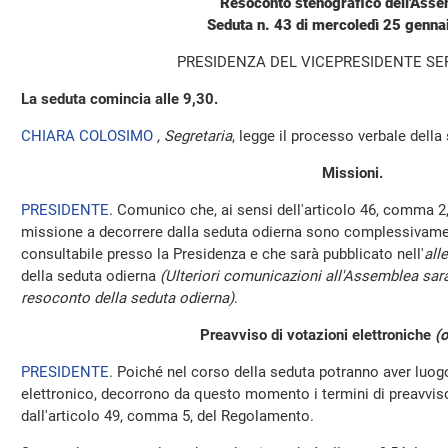
Resoconto stenografico dell'Ass
Seduta n. 43 di mercoledì 25 genna
PRESIDENZA DEL VICEPRESIDENTE SE
La seduta comincia alle 9,30.
CHIARA COLOSIMO
, Segretaria
, legge il processo verbale della 
Missioni.
PRESIDENTE
. Comunico che, ai sensi dell'articolo 46, comma 2,
missione a decorrere dalla seduta odierna sono complessivamen
consultabile presso la Presidenza e che sarà pubblicato nell'
all
della seduta odierna
(Ulteriori comunicazioni all'Assemblea sara
resoconto della seduta odierna)
.
Preavviso di votazioni elettroniche
(o
PRESIDENTE
. Poiché nel corso della seduta potranno aver luo
elettronico, decorrono da questo momento i termini di preavviso 
dall'articolo 49, comma 5, del Regolamento.