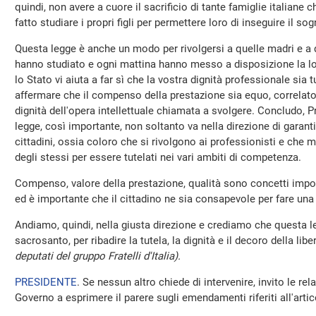
quindi, non avere a cuore il sacrificio di tante famiglie italiane c
fatto studiare i propri figli per permettere loro di inseguire il so
Questa legge è anche un modo per rivolgersi a quelle madri e a q
hanno studiato e ogni mattina hanno messo a disposizione la lor
lo Stato vi aiuta a far sì che la vostra dignità professionale sia 
affermare che il compenso della prestazione sia equo, correlato a
dignità dell'opera intellettuale chiamata a svolgere. Concludo,
legge, così importante, non soltanto va nella direzione di garanti
cittadini, ossia coloro che si rivolgono ai professionisti e che m
degli stessi per essere tutelati nei vari ambiti di competenza.
Compenso, valore della prestazione, qualità sono concetti impor
ed è importante che il cittadino ne sia consapevole per fare una s
Andiamo, quindi, nella giusta direzione e crediamo che questa l
sacrosanto, per ribadire la tutela, la dignità e il decoro della li
deputati del gruppo Fratelli d'Italia).
PRESIDENTE
. Se nessun altro chiede di intervenire, invito le rela
Governo a esprimere il parere sugli emendamenti riferiti all'artic