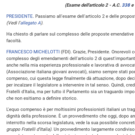
(Esame dell'articolo 2 - A.C.
338
​ 
PRESIDENTE
. Passiamo all'esame dell'articolo 2 e delle prop
(Vedi l'
allegato A
)
.
Ha chiesto di parlare sul complesso delle proposte emendative 
facoltà.
FRANCESCO MICHELOTTI
(
FDI
). Grazie, Presidente. Onorevoli c
complesso degli emendamenti dell'articolo 2 di quest'important
anche nella mia esperienza professionale e lavorativa di avvoc
(Associazione italiana giovani avvocati), siamo sempre stati port
compenso, cui questa legge finalmente dà attuazione, dopo decin
per incalzare il legislatore a intervenire in tal senso. Quindi, cr
Fratelli d'Italia, ma per tutto il Parlamento sia un traguardo impo
che non esitiamo a definire storico.
L'equo compenso è per moltissimi professionisti italiani un tragu
dignità della professione. È un provvedimento che oggi, dopo an
interrotto nella scorsa legislatura, vede la sua possibile concre
gruppo Fratelli d'Italia).
Un provvedimento largamente condiviso - 