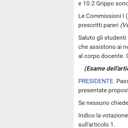
e 10.2 Grippo sono s
Le Commissioni I (A
prescritti pareri
(Ve
Saluto gli studenti
che assistono ai nos
al corpo docente. 
(Esame dell'arti
PRESIDENTE
. Pas
presentate propos
Se nessuno chiede d
Indìco la votazion
sull'articolo 1.