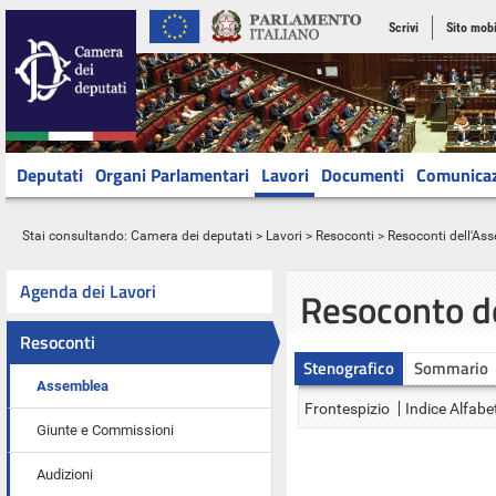
Scrivi
Sito mobi
Deputati
Organi Parlamentari
Lavori
Documenti
Comunica
Stai consultando:
Camera dei deputati
>
Lavori
>
Resoconti
>
Resoconti dell'As
Agenda dei Lavori
Resoconto d
Resoconti
Stenografico
Sommario
Assemblea
Frontespizio
Indice Alfabe
Giunte e Commissioni
Audizioni