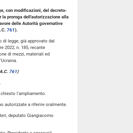
e, con modificazioni, del decreto-
la proroga dell'autorizzazione alla
avore delle Autorità governative
A.C.
761
​).
o di legge, già approvato dal
e 2022, n. 185, recante
one di mezzi, materiali ed
'Ucraina.
 A.C.
761
​)
.
 chiesto l'ampliamento.
no autorizzate a riferire oralmente.
esteri, deputato Giangiacomo