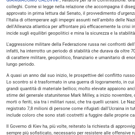
GIANGIACOMO CALOVINI
, Relatore per la III Commissione.
Graz
colleghi. Come si legge nella relazione che accompagna il diseg
approvato in prima lettura dal Senato, il provvedimento d'urgen
l'Italia di ottemperare agli impegni assunti nell'ambito delle Naz
dell'Alleanza atlantica per affrontare più efficacemente la crisi i
incide sugli equilibri geopolitici e mina la sicurezza e la stabilità
L'aggressione militare della Federazione russa nei confronti dell
infatti, ha interrotto un periodo di stabilità che durava da oltre 
di carattere militare, geopolitico, finanziario e umanitario di en
lungo periodo.
A quasi un anno dal suo inizio, le prospettive del conflitto russ
Lo scontro si è trasformato in una guerra di logoramento, in cui
grandi quantità di materiale bellico; molto elevate appaiono an
stime del generale statunitense Mark Milley, a inizio novembre, c
morti o feriti, sia tra i militari russi, che tra quelli ucraini. Le N
registrato 7,8 milioni di persone come rifugiati dall'Ucraina in tu
include coloro che sono stati costretti a fuggire dalle proprie 
Il Governo di Kiev ha, più volte, reiterato la richiesta di approvv
sempre più sofisticato, necessario per resistere alle offensive