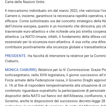
Carta delle Nazioni Unite.
Il meccanismo individuato sin dal marzo 2022, che valorizza l'ind
Camere e, insieme, garantisce la necessaria rapidità operativa,
efficace. Come sottolineato sia dal concetto strategico della NA
dell'Unione europea, questo è un momento che dimostra, più ch
trasversale euro-atlantico e che richiede una più stretta coopera
atlantica. La NATO rimane, infatti, il fondamento della difesa coll
essenziale per la sicurezza euro-atlantica. A sua volta, una dif
contribuire positivamente alla sicurezza globale e transatlantica
PRESIDENTE
. Ha facoltà di intervenire la relatrice per la Com
Ciaburro.
MONICA CIABURRO
,
Relatrice per la IV Commissione.
Grazie Pre
sottosegretario, nella XVIII legislatura, il giorno successivo all'
Forze armate della Federazione russa, il Governo Draghi approvò
n. 14, al fine di rispondere tempestivamente alla situazione di cri
contenuto riguardava soprattutto la partecipazione di personale
dispositivi della NATO sul fianco est dell'Alleanza, confluirono
Governo, anche le disposizioni del successivo decreto-legge 28 fe