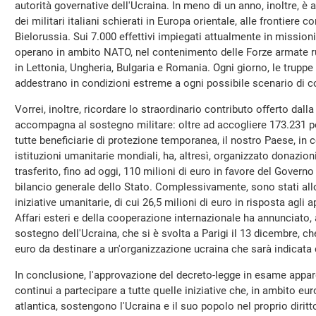
autorità governative dell'Ucraina. In meno di un anno, inoltre, è
dei militari italiani schierati in Europa orientale, alle frontiere co
Bielorussia. Sui 7.000 effettivi impiegati attualmente in missioni
operano in ambito NATO, nel contenimento delle Forze armate rus
in Lettonia, Ungheria, Bulgaria e Romania. Ogni giorno, le truppe 
addestrano in condizioni estreme a ogni possibile scenario di co
Vorrei, inoltre, ricordare lo straordinario contributo offerto dall
accompagna al sostegno militare: oltre ad accogliere 173.231 pe
tutte beneficiarie di protezione temporanea, il nostro Paese, in c
istituzioni umanitarie mondiali, ha, altresì, organizzato donazioni
trasferito, fino ad oggi, 110 milioni di euro in favore del Govern
bilancio generale dello Stato. Complessivamente, sono stati alloc
iniziative umanitarie, di cui 26,5 milioni di euro in risposta agli a
Affari esteri e della cooperazione internazionale ha annunciato,
sostegno dell'Ucraina, che si è svolta a Parigi il 13 dicembre, che 
euro da destinare a un'organizzazione ucraina che sarà indicata 
In conclusione, l'approvazione del decreto-legge in esame appare
continui a partecipare a tutte quelle iniziative che, in ambito e
atlantica, sostengono l'Ucraina e il suo popolo nel proprio diritto