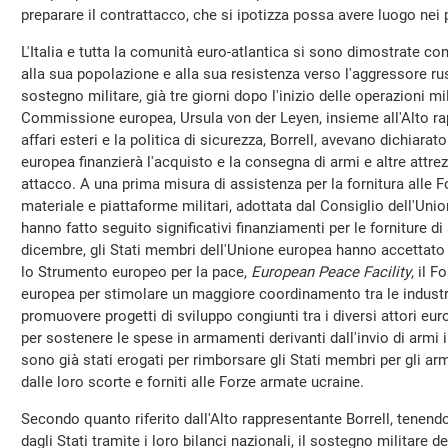
preparare il contrattacco, che si ipotizza possa avere luogo nei
L'Italia e tutta la comunità euro-atlantica si sono dimostrate co
alla sua popolazione e alla sua resistenza verso l'aggressore ru
sostegno militare, già tre giorni dopo l'inizio delle operazioni mil
Commissione europea, Ursula von der Leyen, insieme all'Alto rap
affari esteri e la politica di sicurezza, Borrell, avevano dichiarat
europea finanzierà l'acquisto e la consegna di armi e altre attre
attacco. A una prima misura di assistenza per la fornitura alle F
materiale e piattaforme militari, adottata dal Consiglio dell'Uni
hanno fatto seguito significativi finanziamenti per le forniture 
dicembre, gli Stati membri dell'Unione europea hanno accettato d
lo Strumento europeo per la pace,
European Peace Facility
, il 
europea per stimolare un maggiore coordinamento tra le industri
promuovere progetti di sviluppo congiunti tra i diversi attori eu
per sostenere le spese in armamenti derivanti dall'invio di armi i
sono già stati erogati per rimborsare gli Stati membri per gli ar
dalle loro scorte e forniti alle Forze armate ucraine.
Secondo quanto riferito dall'Alto rappresentante Borrell, tenendo
dagli Stati tramite i loro bilanci nazionali, il sostegno militare 