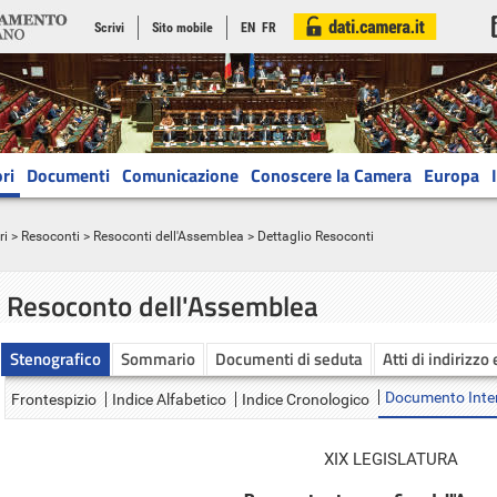
Scrivi
Sito mobile
EN
FR
ri
Documenti
Comunicazione
Conoscere la Camera
Europa
ri
>
Resoconti
>
Resoconti dell'Assemblea
> Dettaglio Resoconti
Resoconto dell'Assemblea
Stenografico
Sommario
Documenti di seduta
Atti di indirizzo
Documento Inte
Frontespizio
Indice Alfabetico
Indice Cronologico
XIX LEGISLATURA