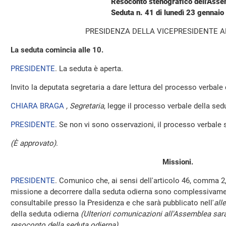
Resoconto stenografico dell'Ass
Seduta n. 41 di lunedì 23 gennai
PRESIDENZA DELLA VICEPRESIDENTE 
La seduta comincia alle 10.
PRESIDENTE
. La seduta è aperta.
Invito la deputata segretaria a dare lettura del processo verbale
CHIARA BRAGA
, Segretaria
, legge il processo verbale della se
PRESIDENTE
. Se non vi sono osservazioni, il processo verbale 
(È approvato)
.
Missioni.
PRESIDENTE
. Comunico che, ai sensi dell'articolo 46, comma 2,
missione a decorrere dalla seduta odierna sono complessivamen
consultabile presso la Presidenza e che sarà pubblicato nell'
all
della seduta odierna
(Ulteriori comunicazioni all'Assemblea sara
resoconto della seduta odierna)
.