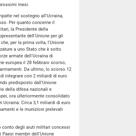
 prossimi mesi.
mpatte nel sostegno all'Ucraina,
sso. Per quanto concerne il
itari, la Presidente della
presentante dell'Unione per gli
o che, per la prima volta, l'Unione
zzature a uno Stato che è sotto
orze armate dell'Ucraina di
one europea il 28 febbraio scorso,
di armamenti. Da ultimo, lo scorso 12
i integrare con 2 miliardi di euro
Fondo predisposto dall'Unione
e della difesa nazionali e
ropei, ora ulteriormente consolidato
n Ucraina. Circa 3,1 miliardi di euro
mamenti e le munizioni prelevati
 conto degli aiuti militari concessi
dei Paesi membri dell'Unione