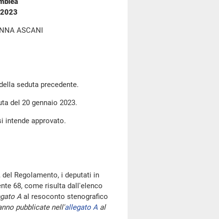
emblea
o 2023
ANNA ASCANI
 della seduta precedente.
duta del 20 gennaio 2023.
si intende approvato.
 del Regolamento, i deputati in
te 68, come risulta dall'elenco
egato A
al resoconto stenografico
nno pubblicate nell'
allegato A
al