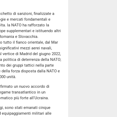
chetto di sanzioni, finalizzate a
ogie e mercati fondamentali e
olta. la NATO ha rafforzato la
ppe supplementari e istituendo altri
, Romania e Slovacchia.
 tutto il fianco orientale, dal Mar
ignificativi mezzi aerei navali,
l vertice di Madrid del giugno 2022,
 politica di deterrenza della NATO;
to dei gruppi tattici nella parte
one della forza disposta dalla NATO e
000 unità.
o firmato un nuovo accordo di
 legame transatlantico in un
matico più forte all'Ucraina.
gi, sono stati emanati cinque
d equipaggiamenti militari alle