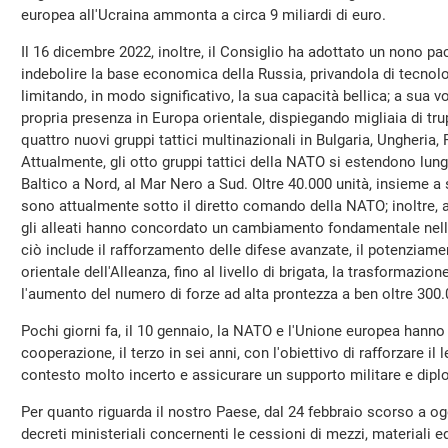
europea all'Ucraina ammonta a circa 9 miliardi di euro.
Il 16 dicembre 2022, inoltre, il Consiglio ha adottato un nono pac
indebolire la base economica della Russia, privandola di tecnol
limitando, in modo significativo, la sua capacità bellica; a sua v
propria presenza in Europa orientale, dispiegando migliaia di tru
quattro nuovi gruppi tattici multinazionali in Bulgaria, Ungheria
Attualmente, gli otto gruppi tattici della NATO si estendono lungo
Baltico a Nord, al Mar Nero a Sud. Oltre 40.000 unità, insieme a s
sono attualmente sotto il diretto comando della NATO; inoltre, a
gli alleati hanno concordato un cambiamento fondamentale nella
ciò include il rafforzamento delle difese avanzate, il potenziamen
orientale dell'Alleanza, fino al livello di brigata, la trasformazi
l'aumento del numero di forze ad alta prontezza a ben oltre 300.
Pochi giorni fa, il 10 gennaio, la NATO e l'Unione europea hann
cooperazione, il terzo in sei anni, con l'obiettivo di rafforzare il
contesto molto incerto e assicurare un supporto militare e diplo
Per quanto riguarda il nostro Paese, dal 24 febbraio scorso a og
decreti ministeriali concernenti le cessioni di mezzi, materiali e