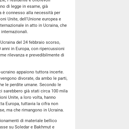
ie, Presidente e onorevoli
no di legge in esame, già
za è connesso alla necessità per
ioni Unite, dell'Unione europea e
nternazionale in atto in Ucraina, che
 internazionali.
'Ucraina del 24 febbraio scorso,
70 anni in Europa, con ripercussioni
orme rilevanza e prevedibilmente di
o-ucraino appaiono tuttora incerte.
 vengono divorate, da ambo le parti,
che le perdite umane. Secondo le
i sarebbero già stati circa 100 mila
azioni Unite, a loro volta, hanno
tta Europa, tuttavia la cifra non
case, ma che rimangono in Ucraina.
igionamenti di materiale bellico
 russe su Soledar e Bakhmut e