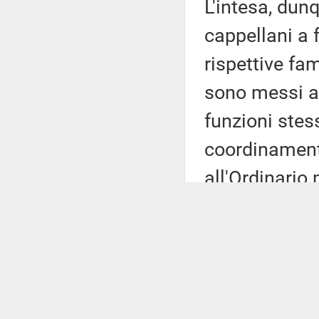
L'intesa, dunq
cappellani a f
rispettive fa
sono messi a 
funzioni stess
coordinamento
all'Ordinario
Repubblica su
principio gene
cappellani è d
assimilazione 