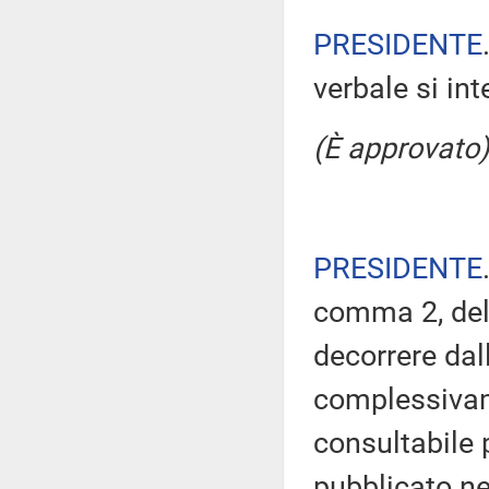
PRESIDENTE
verbale si in
(È approvato)
PRESIDENTE
comma 2, del
decorrere dal
complessivam
consultabile 
pubblicato nel