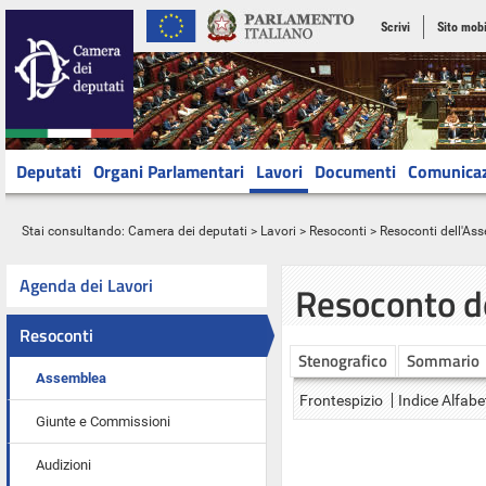
Scrivi
Sito mobi
Deputati
Organi Parlamentari
Lavori
Documenti
Comunica
Stai consultando:
Camera dei deputati
>
Lavori
>
Resoconti
>
Resoconti dell'As
Agenda dei Lavori
Resoconto d
Resoconti
Stenografico
Sommario
Assemblea
Frontespizio
Indice Alfabe
Giunte e Commissioni
Audizioni