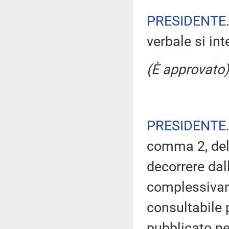
PRESIDENTE
verbale si in
(È approvato)
PRESIDENTE
comma 2, del
decorrere dal
complessivam
consultabile 
pubblicato nel