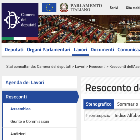
Scrivi
Sito mobi
Deputati
Organi Parlamentari
Lavori
Documenti
Comunica
Stai consultando:
Camera dei deputati
>
Lavori
>
Resoconti
>
Resoconti dell'As
Agenda dei Lavori
Resoconto d
Resoconti
Stenografico
Sommario
Assemblea
Frontespizio
Indice Alfabe
Giunte e Commissioni
Audizioni