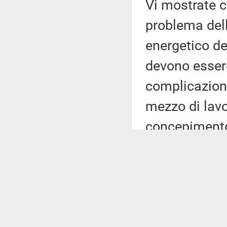
Vi mostrate c
problema del
energetico de
devono essere
complicazioni;
mezzo di lavo
concepimento 
ministri, prop
Almeno questa
ci fossimo r
di fronte ai p