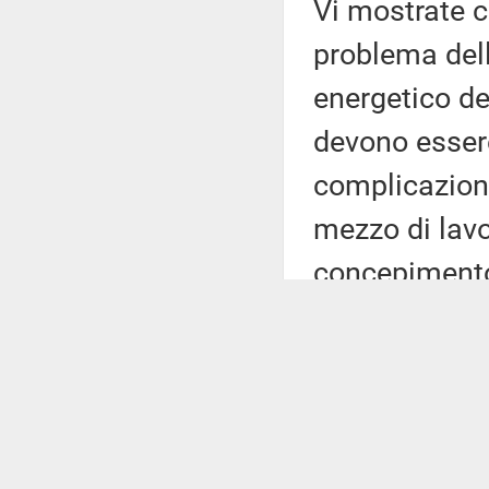
Vi mostrate c
problema del
energetico de
devono essere
complicazioni;
mezzo di lavo
concepimento 
ministri, prop
Almeno questa
ci fossimo r
di fronte ai p