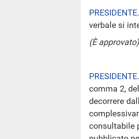
PRESIDENTE
verbale si in
(È approvato)
PRESIDENTE
comma 2, del
decorrere dal
complessivam
consultabile 
pubblicato nel