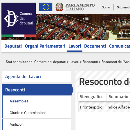
Scrivi
Sito mobi
Deputati
Organi Parlamentari
Lavori
Documenti
Comunica
Stai consultando:
Camera dei deputati
>
Lavori
>
Resoconti
>
Resoconti dell'As
Agenda dei Lavori
Resoconto d
Resoconti
Stenografico
Sommario
Assemblea
Frontespizio
Indice Alfabe
Giunte e Commissioni
Audizioni