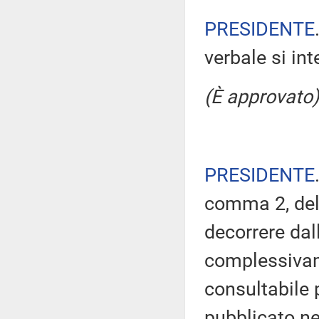
PRESIDENTE
verbale si in
(È approvato)
PRESIDENTE
comma 2, del
decorrere dal
complessivam
consultabile 
pubblicato nel