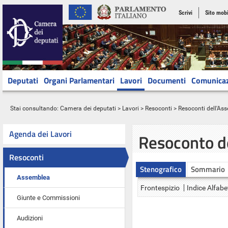
Scrivi
Sito mobi
Deputati
Organi Parlamentari
Lavori
Documenti
Comunica
Stai consultando:
Camera dei deputati
>
Lavori
>
Resoconti
>
Resoconti dell'As
Agenda dei Lavori
Resoconto d
Resoconti
Stenografico
Sommario
Assemblea
Frontespizio
Indice Alfabe
Giunte e Commissioni
Audizioni