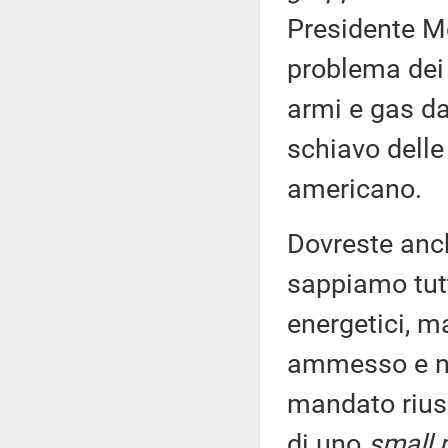
Presidente Me
problema dei 
armi e gas da
schiavo delle
americano.
Dovreste anch
sappiamo tutti
energetici, m
ammesso e no
mandato riusc
di uno
small 