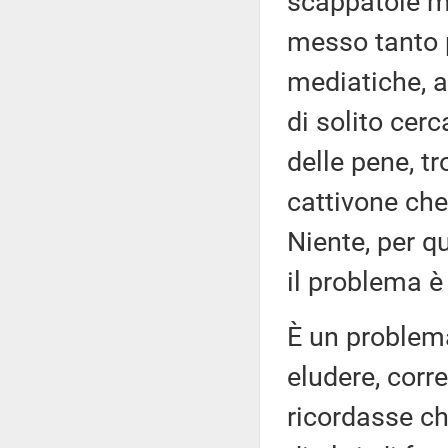
scappatoie me
messo tanto 
mediatiche, 
di solito cer
delle pene, t
cattivone che
Niente, per q
il problema è 
È un problema
eludere, corr
ricordasse che