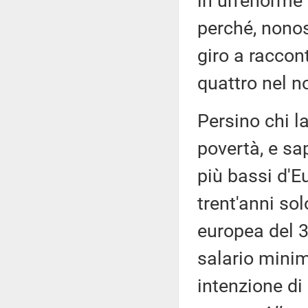
in un'enorme 
perché, nonos
giro a raccon
quattro nel n
Persino chi la
povertà, e sa
più bassi d'E
trent'anni so
europea del 32
salario minim
intenzione di