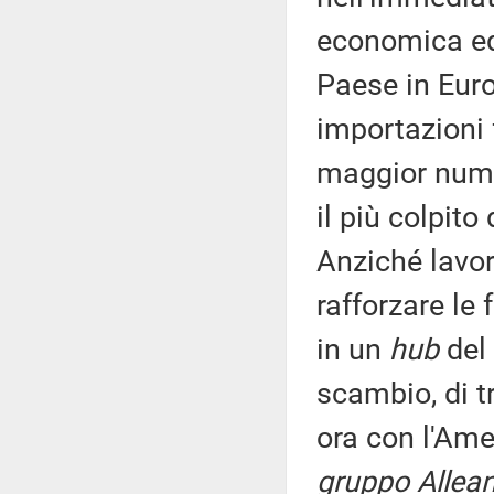
economica ed 
Paese in Eur
importazioni fo
maggior numer
il più colpito
Anziché lavor
rafforzare le 
in un
hub
del
scambio, di t
ora con l'Am
gruppo Allean