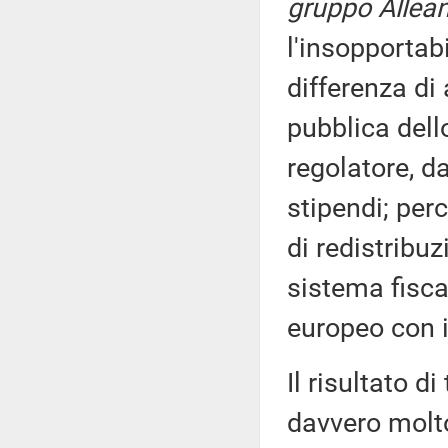
gruppo Allean
l'insopportab
differenza di
pubblica dell
regolatore, da
stipendi; per
di redistribuz
sistema fisc
europeo con i
Il risultato d
davvero molto