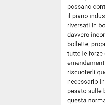
possano contr
il piano indu
riversati in b
davvero incon
bollette, pro
tutte le forz
emendamenti
riscuoterli q
necessario i
pesato sulle 
questa norma n