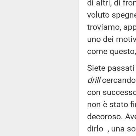
di altri, di fr
voluto spegner
troviamo, app
uno dei motiv
come questo, 
Siete passati
drill
cercando 
con successo 
non è stato f
decoroso. Ave
dirlo -, una s