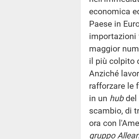
economica ed 
Paese in Eur
importazioni fo
maggior numer
il più colpito
Anziché lavor
rafforzare le 
in un
hub
del
scambio, di t
ora con l'Am
gruppo Allean