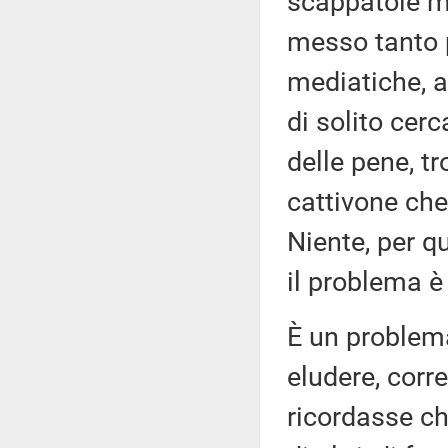
scappatoie me
messo tanto 
mediatiche, 
di solito cer
delle pene, t
cattivone che
Niente, per q
il problema è 
È un problema
eludere, corr
ricordasse che