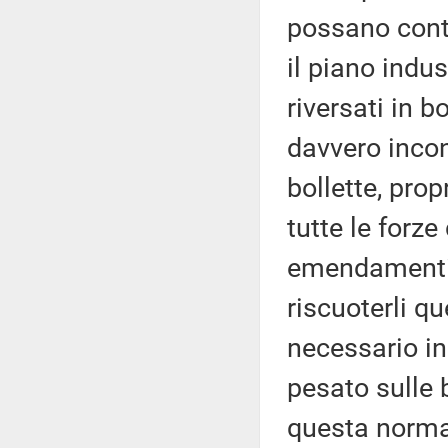
possano contr
il piano indu
riversati in b
davvero incon
bollette, pro
tutte le forz
emendamenti
riscuoterli q
necessario i
pesato sulle 
questa norma n