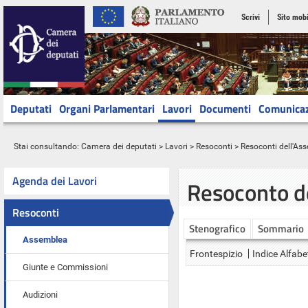
Scrivi
Sito mobi
Deputati
Organi Parlamentari
Lavori
Documenti
Comunica
Stai consultando:
Camera dei deputati
>
Lavori
>
Resoconti
>
Resoconti dell'As
Agenda dei Lavori
Resoconto d
Resoconti
Stenografico
Sommario
Assemblea
Frontespizio
Indice Alfabe
Giunte e Commissioni
Audizioni