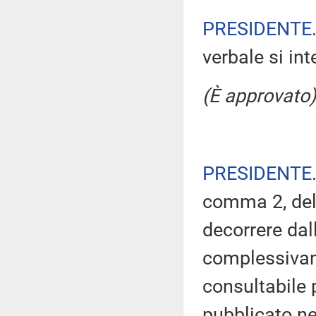
PRESIDENTE
verbale si in
(È approvato)
PRESIDENTE
comma 2, del
decorrere dal
complessivam
consultabile 
pubblicato nel