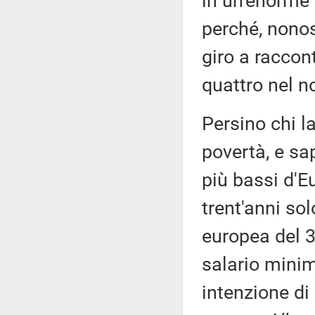
in un'enorme 
perché, nonos
giro a raccon
quattro nel n
Persino chi la
povertà, e sa
più bassi d'E
trent'anni so
europea del 32
salario minim
intenzione di