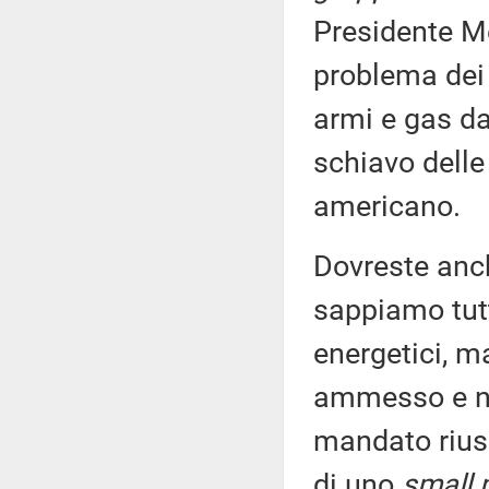
Presidente Me
problema dei 
armi e gas da
schiavo delle
americano.
Dovreste anch
sappiamo tutti
energetici, m
ammesso e no
mandato riusc
di uno
small 