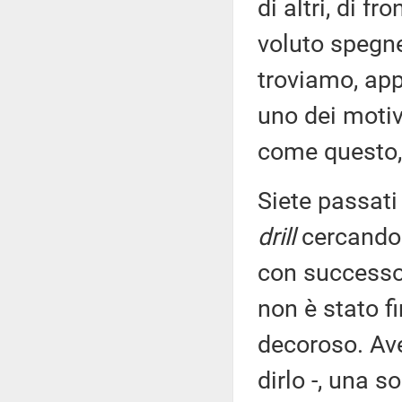
di altri, di fr
voluto spegner
troviamo, app
uno dei motiv
come questo, 
Siete passati
drill
cercando 
con successo 
non è stato f
decoroso. Ave
dirlo -, una s