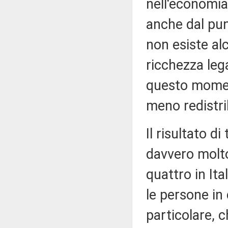
nell'economia
anche dal punt
non esiste al
ricchezza lega
questo momen
meno redistri
Il risultato d
davvero molto
quattro in Ita
le persone in 
particolare, c