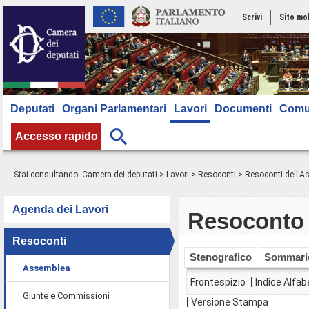
Scrivi
Sito mo
Deputati
Organi Parlamentari
Lavori
Documenti
Comu
Accesso rapido
Stai consultando:
Camera dei deputati
>
Lavori
>
Resoconti
>
Resoconti dell'
Agenda dei Lavori
Resoconto 
Resoconti
Stenografico
Sommari
Assemblea
Frontespizio
Indice Alfab
Giunte e Commissioni
Versione Stampa