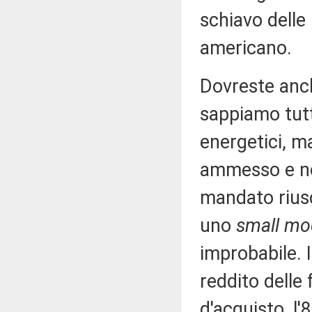
schiavo delle
americano.
Dovreste anch
sappiamo tutti
energetici, m
ammesso e no
mandato riusc
uno
small mo
improbabile. I
reddito delle 
d'acquisto, l