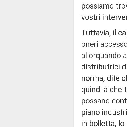
possiamo trov
vostri interve
Tuttavia, il c
oneri accessor
allorquando a
distributrici d
norma, dite c
quindi a che 
possano contr
piano industr
in bolletta, l