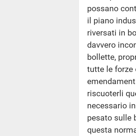
possano contr
il piano indu
riversati in b
davvero incon
bollette, pro
tutte le forz
emendamenti
riscuoterli q
necessario i
pesato sulle 
questa norma n