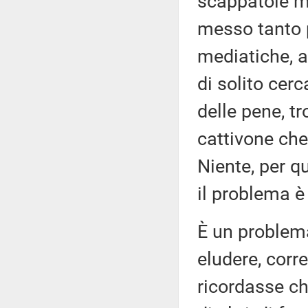
scappatoie me
messo tanto 
mediatiche, 
di solito cer
delle pene, t
cattivone che
Niente, per q
il problema è 
È un problema
eludere, corr
ricordasse che