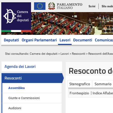
Scrivi
Sito mobi
Deputati
Organi Parlamentari
Lavori
Documenti
Comunica
Stai consultando:
Camera dei deputati
>
Lavori
>
Resoconti
>
Resoconti dell'As
Agenda dei Lavori
Resoconto d
Resoconti
Stenografico
Sommario
Assemblea
Frontespizio
Indice Alfabe
Giunte e Commissioni
Audizioni