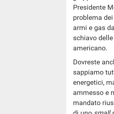
Presidente Me
problema dei 
armi e gas da
schiavo delle
americano.
Dovreste anch
sappiamo tutti
energetici, m
ammesso e no
mandato riusc
di uno
small 