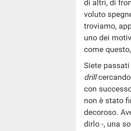
di altri, di fr
voluto spegner
troviamo, app
uno dei motiv
come questo, 
Siete passati
drill
cercando 
con successo 
non è stato f
decoroso. Ave
dirlo -, una s