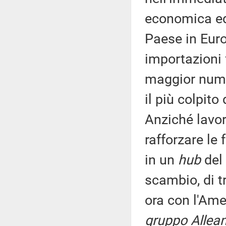
economica ed 
Paese in Eur
importazioni fo
maggior numer
il più colpito
Anziché lavor
rafforzare le 
in un
hub
del
scambio, di t
ora con l'Am
gruppo Allean