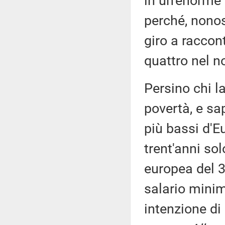
in un'enorme 
perché, nonos
giro a raccon
quattro nel n
Persino chi la
povertà, e sa
più bassi d'E
trent'anni so
europea del 32
salario minim
intenzione di