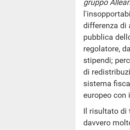
gruppo Allean
l'insopportab
differenza di
pubblica dell
regolatore, da
stipendi; per
di redistribuz
sistema fisc
europeo con i
Il risultato d
davvero molto