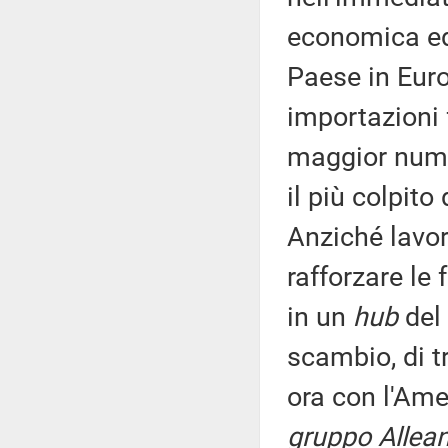
economica ed 
Paese in Eur
importazioni fo
maggior numer
il più colpito
Anziché lavor
rafforzare le 
in un
hub
del
scambio, di t
ora con l'Am
gruppo Allean