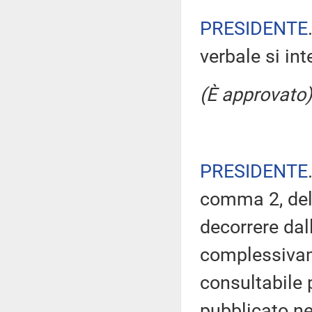
PRESIDENTE
verbale si in
(È approvato)
PRESIDENTE
comma 2, del
decorrere dal
complessivam
consultabile 
pubblicato nel