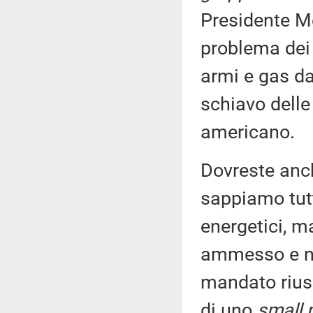
Presidente Me
problema dei 
armi e gas da
schiavo delle
americano.
Dovreste anch
sappiamo tutti
energetici, m
ammesso e no
mandato riusc
di uno
small 