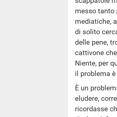
scappatoie me
messo tanto 
mediatiche, 
di solito cer
delle pene, t
cattivone che
Niente, per q
il problema è 
È un problema
eludere, corr
ricordasse che