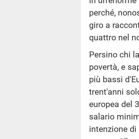
in un'enorme 
perché, nonos
giro a raccon
quattro nel n
Persino chi la
povertà, e sa
più bassi d'E
trent'anni so
europea del 32
salario minim
intenzione di