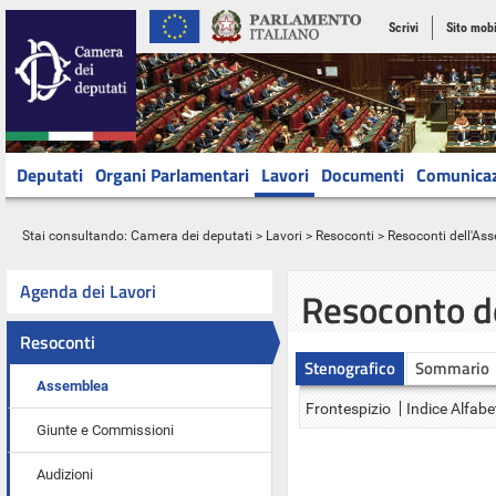
Scrivi
Sito mobi
Deputati
Organi Parlamentari
Lavori
Documenti
Comunica
Stai consultando:
Camera dei deputati
>
Lavori
>
Resoconti
>
Resoconti dell'As
Agenda dei Lavori
Resoconto d
Resoconti
Stenografico
Sommario
Assemblea
Frontespizio
Indice Alfabe
Giunte e Commissioni
Audizioni