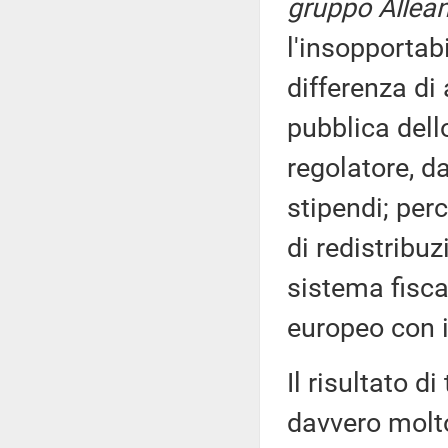
gruppo Allean
l'insopportab
differenza di
pubblica dell
regolatore, da
stipendi; per
di redistribuz
sistema fisc
europeo con i
Il risultato d
davvero molto