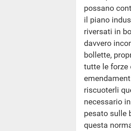
possano contr
il piano indu
riversati in b
davvero incon
bollette, pro
tutte le forz
emendamenti
riscuoterli q
necessario i
pesato sulle 
questa norma n