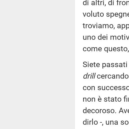
di altri, di fr
voluto spegner
troviamo, app
uno dei motiv
come questo, 
Siete passati
drill
cercando 
con successo 
non è stato f
decoroso. Ave
dirlo -, una s