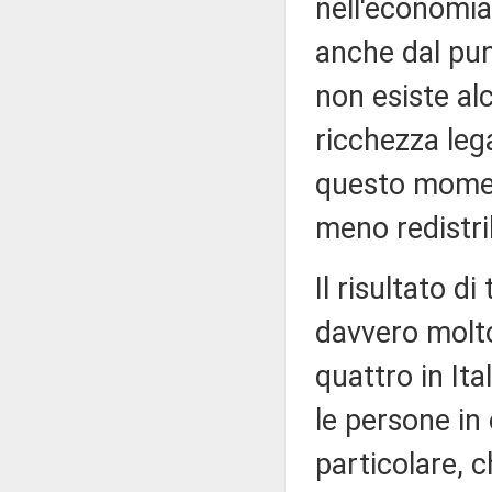
nell'economia
anche dal punt
non esiste al
ricchezza lega
questo momen
meno redistri
Il risultato d
davvero molto
quattro in Ita
le persone in 
particolare, c