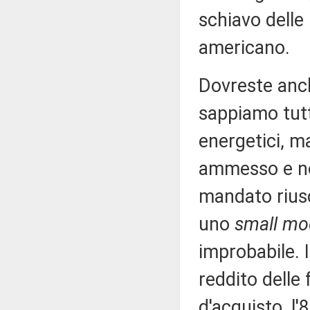
schiavo delle
americano.
Dovreste anch
sappiamo tutti
energetici, m
ammesso e no
mandato riusc
uno
small mo
improbabile. I
reddito delle 
d'acquisto, l