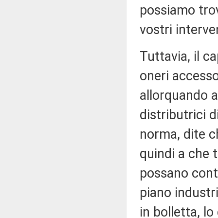
possiamo trov
vostri interve
Tuttavia, il c
oneri accessor
allorquando a
distributrici d
norma, dite c
quindi a che 
possano contr
piano industr
in bolletta, l