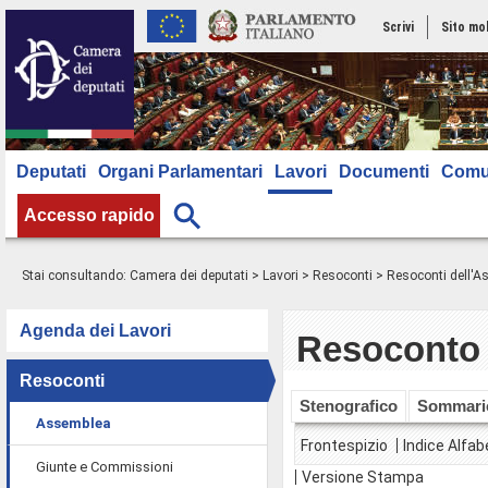
Scrivi
Sito mo
Deputati
Organi Parlamentari
Lavori
Documenti
Comu
Accesso rapido
Stai consultando:
Camera dei deputati
>
Lavori
>
Resoconti
>
Resoconti dell'
Agenda dei Lavori
Resoconto 
Resoconti
Stenografico
Sommari
Assemblea
Frontespizio
Indice Alfab
Giunte e Commissioni
Versione Stampa