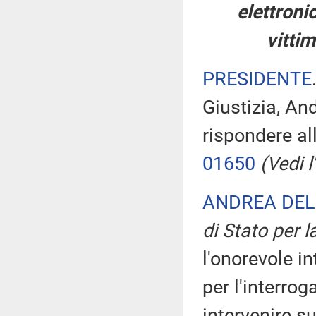
elettronic
vittim
PRESIDENTE
Giustizia, An
rispondere al
01650
(Vedi l'
ANDREA DEL
di Stato per l
l'onorevole in
per l'interrog
intervenire s