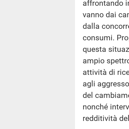
affrontando i
vanno dai cam
dalla concorre
consumi. Prop
questa situa
ampio spettro
attività di ric
agli aggressor
del cambiamen
nonché interv
redditività de