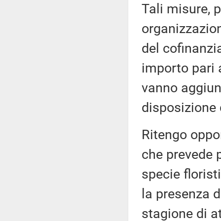
Tali misure, 
organizzazion
del cofinanz
importo pari a
vanno aggiunt
disposizione
Ritengo oppor
che prevede pr
specie floris
la presenza d
stagione di at