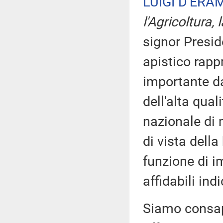
LUIGI D'ERA
l'Agricoltura,
signor Preside
apistico rapp
importante da
dell'alta qual
nazionale di
di vista della
funzione di i
affidabili in
Siamo consape