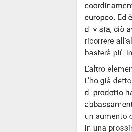
coordinamento
europeo. Ed 
di vista, ciò 
ricorrere all
basterà più in 
L'altro elemen
L'ho già dett
di prodotto h
abbassamento d
un aumento de
in una pross