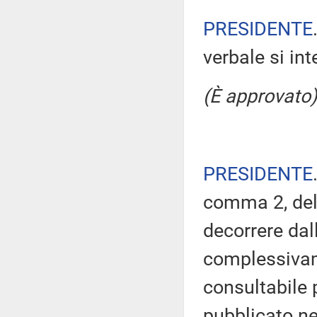
PRESIDENTE
verbale si in
(È approvato)
PRESIDENTE
comma 2, del
decorrere dal
complessivam
consultabile 
pubblicato nel