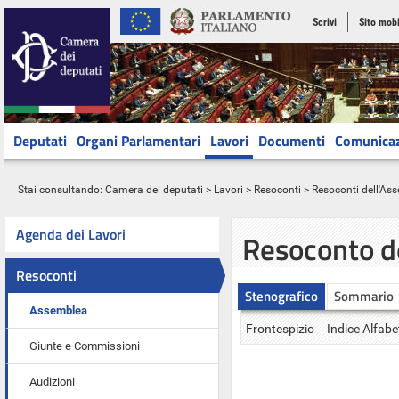
Scrivi
Sito mobi
Deputati
Organi Parlamentari
Lavori
Documenti
Comunica
Stai consultando:
Camera dei deputati
>
Lavori
>
Resoconti
>
Resoconti dell'As
Agenda dei Lavori
Resoconto d
Resoconti
Stenografico
Sommario
Assemblea
Frontespizio
Indice Alfabe
Giunte e Commissioni
Audizioni