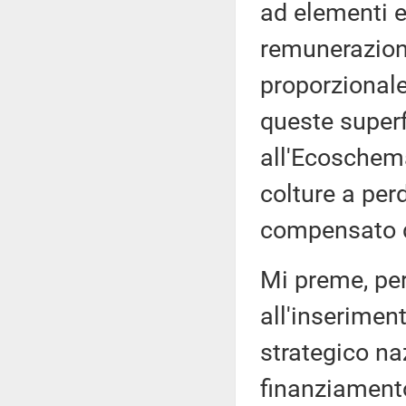
ad elementi e
remunerazione
proporzional
queste superf
all'Ecoschema
colture a per
compensato d
Mi preme, per
all'inserimen
strategico naz
finanziamento