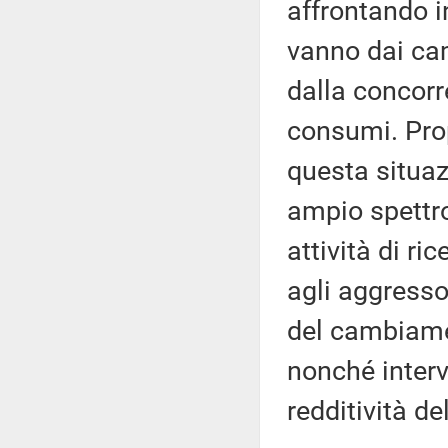
affrontando i
vanno dai cam
dalla concorre
consumi. Prop
questa situa
ampio spettro
attività di ric
agli aggressor
del cambiamen
nonché interv
redditività de