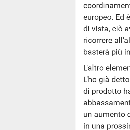
coordinamento
europeo. Ed 
di vista, ciò 
ricorrere all
basterà più in 
L'altro elemen
L'ho già dett
di prodotto h
abbassamento d
un aumento de
in una pross