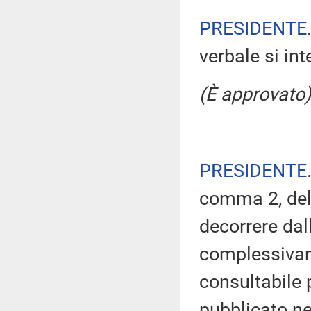
PRESIDENTE
verbale si in
(È approvato)
PRESIDENTE
comma 2, del
decorrere dal
complessivam
consultabile 
pubblicato nel