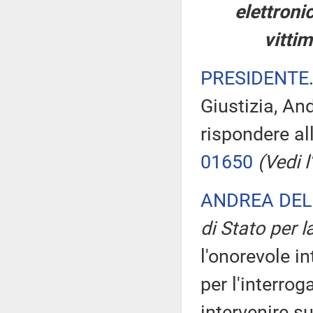
elettronic
vittim
PRESIDENTE
Giustizia, An
rispondere al
01650
(Vedi l'
ANDREA DEL
di Stato per l
l'onorevole in
per l'interrog
intervenire s