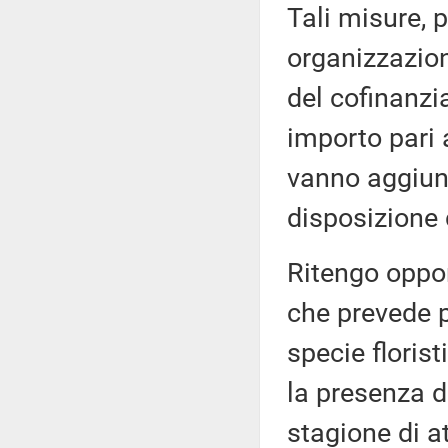
Tali misure, 
organizzazion
del cofinanz
importo pari a
vanno aggiunt
disposizione
Ritengo oppor
che prevede pr
specie floris
la presenza d
stagione di at