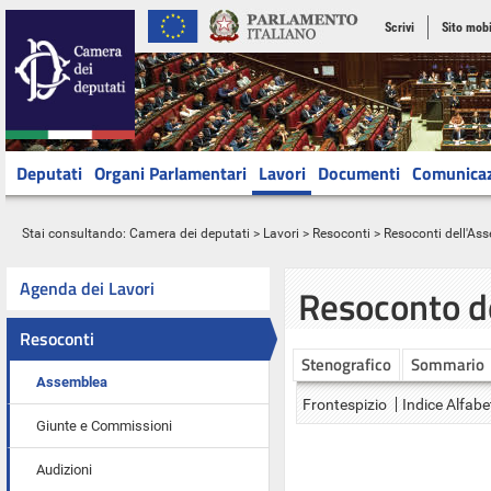
Scrivi
Sito mobi
Deputati
Organi Parlamentari
Lavori
Documenti
Comunica
Stai consultando:
Camera dei deputati
>
Lavori
>
Resoconti
>
Resoconti dell'As
Agenda dei Lavori
Resoconto d
Resoconti
Stenografico
Sommario
Assemblea
Frontespizio
Indice Alfabe
Giunte e Commissioni
Audizioni