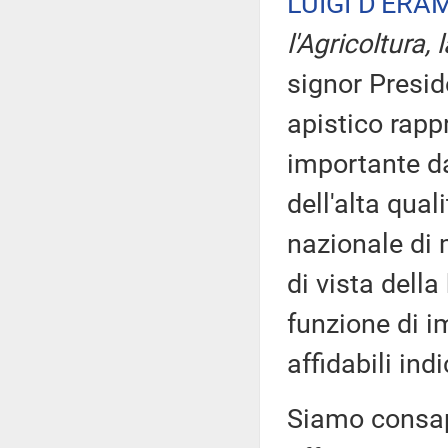
LUIGI D'ERA
l'Agricoltura,
signor Preside
apistico rapp
importante da
dell'alta qual
nazionale di
di vista della
funzione di i
affidabili in
Siamo consape