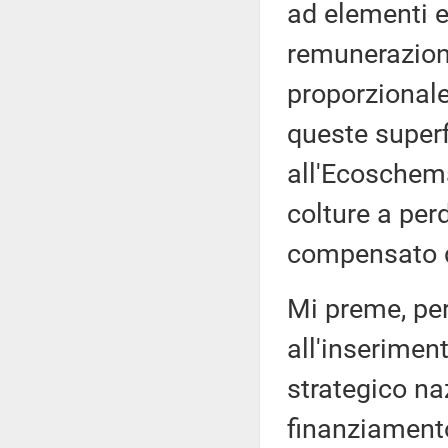
ad elementi e
remunerazione
proporzional
queste superf
all'Ecoschema
colture a per
compensato d
Mi preme, per
all'inserimen
strategico naz
finanziamento