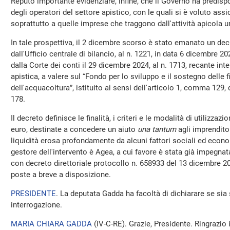
Reputo importante evidenziare, infine, che il Governo ha predis
degli operatori del settore apistico, con le quali si è voluto ass
soprattutto a quelle imprese che traggono dall'attività apicola un
In tale prospettiva, il 2 dicembre scorso è stato emanato un decr
dall'Ufficio centrale di bilancio, al n. 1221, in data 6 dicembre 
dalla Corte dei conti il 29 dicembre 2024, al n. 1713, recante inte
apistica, a valere sul “Fondo per lo sviluppo e il sostegno delle f
dell'acquacoltura”, istituito ai sensi dell'articolo 1, comma 129,
178.
Il decreto definisce le finalità, i criteri e le modalità di utilizzazi
euro, destinate a concedere un aiuto
una tantum
agli imprenditori
liquidità erosa profondamente da alcuni fattori sociali ed econo
gestore dell'intervento è Agea, a cui favore è stata già impegna
con decreto direttoriale protocollo n. 658933 del 13 dicembre 2
poste a breve a disposizione.
PRESIDENTE
. La deputata Gadda ha facoltà di dichiarare se sia 
interrogazione.
MARIA CHIARA GADDA
(
IV-C-RE
). Grazie, Presidente. Ringrazio