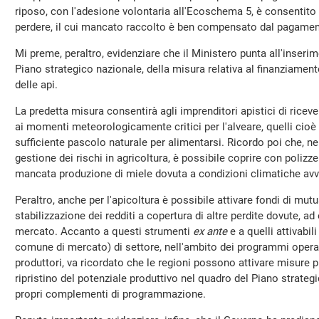
riposo, con l'adesione volontaria all'Ecoschema 5, è consentito 
perdere, il cui mancato raccolto è ben compensato dal pagame
Mi preme, peraltro, evidenziare che il Ministero punta all'inseri
Piano strategico nazionale, della misura relativa al finanziamen
delle api.
La predetta misura consentirà agli imprenditori apistici di riceve
ai momenti meteorologicamente critici per l'alveare, quelli cioè 
sufficiente pascolo naturale per alimentarsi. Ricordo poi che, ne
gestione dei rischi in agricoltura, è possibile coprire con polizz
mancata produzione di miele dovuta a condizioni climatiche avv
Peraltro, anche per l'apicoltura è possibile attivare fondi di mut
stabilizzazione dei redditi a copertura di altre perdite dovute, ad
mercato. Accanto a questi strumenti
ex ante
e a quelli attivabi
comune di mercato) di settore, nell'ambito dei programmi operati
produttori, va ricordato che le regioni possono attivare misure p
ripristino del potenziale produttivo nel quadro del Piano strategi
propri complementi di programmazione.