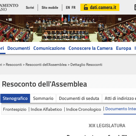
Scrivi
Sito mobile
EN
FR
ri
Documenti
Comunicazione
Conoscere la Camera
Europa
ri
>
Resoconti
>
Resoconti dell'Assemblea
> Dettaglio Resoconti
Resoconto dell'Assemblea
Stenografico
Sommario
Documenti di seduta
Atti di indirizzo
Documento Inte
Frontespizio
Indice Alfabetico
Indice Cronologico
XIX LEGISLATURA