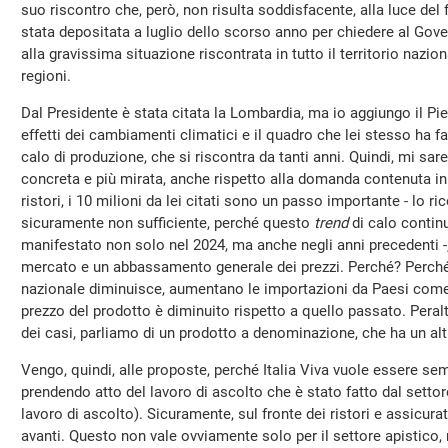
suo riscontro che, però, non risulta soddisfacente, alla luce del
stata depositata a luglio dello scorso anno per chiedere al Gov
alla gravissima situazione riscontrata in tutto il territorio nazio
regioni.
Dal Presidente è stata citata la Lombardia, ma io aggiungo il Pi
effetti dei cambiamenti climatici e il quadro che lei stesso ha 
calo di produzione, che si riscontra da tanti anni. Quindi, mi sar
concreta e più mirata, anche rispetto alla domanda contenuta in
ristori, i 10 milioni da lei citati sono un passo importante - lo 
sicuramente non sufficiente, perché questo
trend
di calo continu
manifestato non solo nel 2024, ma anche negli anni precedenti -,
mercato e un abbassamento generale dei prezzi. Perché? Perché
nazionale diminuisce, aumentano le importazioni da Paesi come l
prezzo del prodotto è diminuito rispetto a quello passato. Peral
dei casi, parliamo di un prodotto a denominazione, che ha un alt
Vengo, quindi, alle proposte, perché Italia Viva vuole essere se
prendendo atto del lavoro di ascolto che è stato fatto dal sett
lavoro di ascolto). Sicuramente, sul fronte dei ristori e assicura
avanti. Questo non vale ovviamente solo per il settore apistico, m