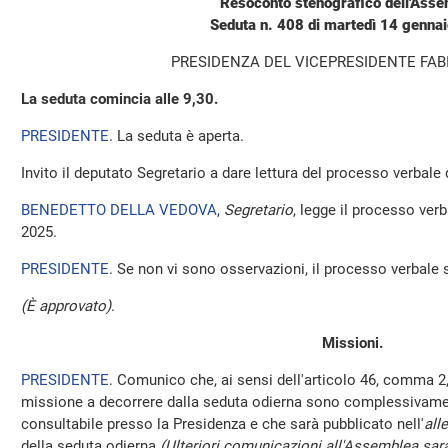
Resoconto stenografico dell'Ass
Seduta n. 408 di martedì 14 genna
PRESIDENZA DEL VICEPRESIDENTE FAB
La seduta comincia alle 9,30.
PRESIDENTE
. La seduta è aperta.
Invito il deputato Segretario a dare lettura del processo verbale
BENEDETTO DELLA VEDOVA
,
Segretario
, legge il processo ver
2025.
PRESIDENTE
. Se non vi sono osservazioni, il processo verbale 
(È approvato)
.
Missioni.
PRESIDENTE
. Comunico che, ai sensi dell'articolo 46, comma 2,
missione a decorrere dalla seduta odierna sono complessivamen
consultabile presso la Presidenza e che sarà pubblicato nell'
all
della seduta odierna
(Ulteriori comunicazioni all'Assemblea sara