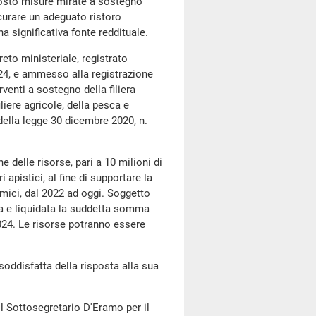
posto misure mirate a sostegno
icurare un adeguato ristoro
a significativa fonte reddituale.
eto ministeriale, registrato
2024, e ammesso alla registrazione
rventi a sostegno della filiera
iliere agricole, della pesca e
 della legge 30 dicembre 2020, n.
one delle risorse, pari a 10 milioni di
 apistici, al fine di supportare la
mici, dal 2022 ad oggi. Soggetto
ta e liquidata la suddetta somma
024. Le risorse potranno essere
soddisfatta della risposta alla sua
 il Sottosegretario D'Eramo per il