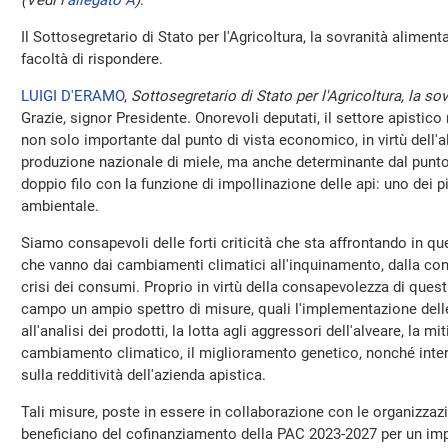
(Vedi l'
allegato A
)
.
Il Sottosegretario di Stato per l'Agricoltura, la sovranità aliment
facoltà di rispondere.
LUIGI D'ERAMO
,
Sottosegretario di Stato per l'Agricoltura, la sov
Grazie, signor Presidente. Onorevoli deputati, il settore apistico
non solo importante dal punto di vista economico, in virtù dell'al
produzione nazionale di miele, ma anche determinante dal punto d
doppio filo con la funzione di impollinazione delle api: uno dei pi
ambientale.
Siamo consapevoli delle forti criticità che sta affrontando in que
che vanno dai cambiamenti climatici all'inquinamento, dalla conco
crisi dei consumi. Proprio in virtù della consapevolezza di ques
campo un ampio spettro di misure, quali l'implementazione delle a
all'analisi dei prodotti, la lotta agli aggressori dell'alveare, la mi
cambiamento climatico, il miglioramento genetico, nonché interv
sulla redditività dell'azienda apistica.
Tali misure, poste in essere in collaborazione con le organizzazi
beneficiano del cofinanziamento della PAC 2023-2027 per un impo