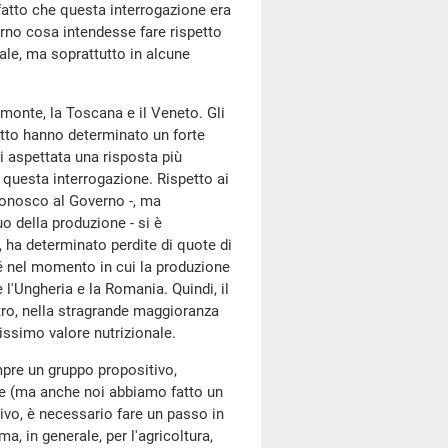
 fatto che questa interrogazione era
erno cosa intendesse fare rispetto
nale, ma soprattutto in alcune
emonte, la Toscana e il Veneto. Gli
fatto hanno determinato un forte
ei aspettata una risposta più
 questa interrogazione. Rispetto ai
riconosco al Governo -, ma
o della produzione - si è
 ha determinato perdite di quote di
 nel momento in cui la produzione
'Ungheria e la Romania. Quindi, il
tro, nella stragrande maggioranza
issimo valore nutrizionale.
mpre un gruppo propositivo,
ore (ma anche noi abbiamo fatto un
tivo, è necessario fare un passo in
a, in generale, per l'agricoltura,