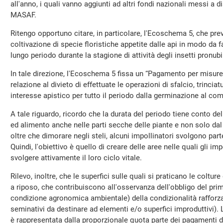
all'anno, i quali vanno aggiunti ad altri fondi nazionali messi a 
MASAF.
Ritengo opportuno citare, in particolare, l'Ecoschema 5, che prev
coltivazione di specie floristiche appetite dalle api in modo da fa
lungo periodo durante la stagione di attività degli insetti pronubi
In tale direzione, l'Ecoschema 5 fissa un “Pagamento per misure s
relazione al divieto di effettuate le operazioni di sfalcio, trinciatu
interesse apistico per tutto il periodo dalla germinazione al com
A tale riguardo, ricordo che la durata del periodo tiene conto del
ed alimento anche nelle parti secche delle piante e non solo dal bo
oltre che dimorare negli steli, alcuni impollinatori svolgono parte
Quindi, l'obiettivo è quello di creare delle aree nelle quali gli im
svolgere attivamente il loro ciclo vitale.
Rilevo, inoltre, che le superfici sulle quali si praticano le coltur
a riposo, che contribuiscono all'osservanza dell'obbligo del pr
condizione agronomica ambientale) della condizionalità rafforzat
seminativi da destinare ad elementi e/o superfici improduttivi)
è rappresentata dalla proporzionale quota parte dei pagamenti d