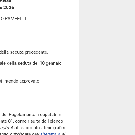
emblea
io 2025
IO RAMPELLI
 della seduta precedente.
bale della seduta del 10 gennaio
si intende approvato.
 del Regolamento, i deputati in
te 81, come risulta dall'elenco
egato A
al resoconto stenografico
nno pubblicate nell'
allegato A
al