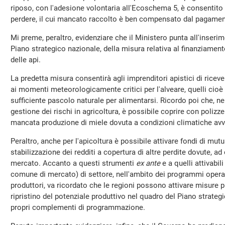
riposo, con l'adesione volontaria all'Ecoschema 5, è consentito 
perdere, il cui mancato raccolto è ben compensato dal pagame
Mi preme, peraltro, evidenziare che il Ministero punta all'inseri
Piano strategico nazionale, della misura relativa al finanziamen
delle api.
La predetta misura consentirà agli imprenditori apistici di riceve
ai momenti meteorologicamente critici per l'alveare, quelli cioè 
sufficiente pascolo naturale per alimentarsi. Ricordo poi che, ne
gestione dei rischi in agricoltura, è possibile coprire con polizz
mancata produzione di miele dovuta a condizioni climatiche avv
Peraltro, anche per l'apicoltura è possibile attivare fondi di mut
stabilizzazione dei redditi a copertura di altre perdite dovute, ad
mercato. Accanto a questi strumenti
ex ante
e a quelli attivabi
comune di mercato) di settore, nell'ambito dei programmi operati
produttori, va ricordato che le regioni possono attivare misure p
ripristino del potenziale produttivo nel quadro del Piano strategi
propri complementi di programmazione.