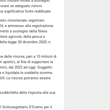
posto misure mirate a sostegno
icurare un adeguato ristoro
a significativa fonte reddituale.
eto ministeriale, registrato
2024, e ammesso alla registrazione
rventi a sostegno della filiera
iliere agricole, della pesca e
 della legge 30 dicembre 2020, n.
one delle risorse, pari a 10 milioni di
 apistici, al fine di supportare la
mici, dal 2022 ad oggi. Soggetto
ta e liquidata la suddetta somma
024. Le risorse potranno essere
soddisfatta della risposta alla sua
 il Sottosegretario D'Eramo per il