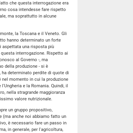
 fatto che questa interrogazione era
erno cosa intendesse fare rispetto
nale, ma soprattutto in alcune
emonte, la Toscana e il Veneto. Gli
fatto hanno determinato un forte
ei aspettata una risposta più
 questa interrogazione. Rispetto ai
riconosco al Governo -, ma
o della produzione - si è
 ha determinato perdite di quote di
 nel momento in cui la produzione
'Ungheria e la Romania. Quindi, il
tro, nella stragrande maggioranza
issimo valore nutrizionale.
mpre un gruppo propositivo,
ore (ma anche noi abbiamo fatto un
tivo, è necessario fare un passo in
a, in generale, per l'agricoltura,