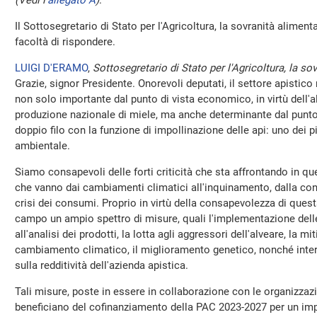
(Vedi l'
allegato A
)
.
Il Sottosegretario di Stato per l'Agricoltura, la sovranità aliment
facoltà di rispondere.
LUIGI D'ERAMO
,
Sottosegretario di Stato per l'Agricoltura, la sov
Grazie, signor Presidente. Onorevoli deputati, il settore apistico
non solo importante dal punto di vista economico, in virtù dell'al
produzione nazionale di miele, ma anche determinante dal punto d
doppio filo con la funzione di impollinazione delle api: uno dei pi
ambientale.
Siamo consapevoli delle forti criticità che sta affrontando in que
che vanno dai cambiamenti climatici all'inquinamento, dalla conco
crisi dei consumi. Proprio in virtù della consapevolezza di ques
campo un ampio spettro di misure, quali l'implementazione delle a
all'analisi dei prodotti, la lotta agli aggressori dell'alveare, la mi
cambiamento climatico, il miglioramento genetico, nonché interv
sulla redditività dell'azienda apistica.
Tali misure, poste in essere in collaborazione con le organizzazi
beneficiano del cofinanziamento della PAC 2023-2027 per un impo