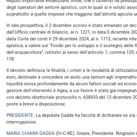
Reputo importante evidenziare, infine, che il Governo ha predis
degli operatori del settore apistico, con le quali si è voluto ass
soprattutto a quelle imprese che traggono dall'attività apicola un
In tale prospettiva, il 2 dicembre scorso è stato emanato un decr
dall'Ufficio centrale di bilancio, al n. 1221, in data 6 dicembre 
dalla Corte dei conti il 29 dicembre 2024, al n. 1713, recante inte
apistica, a valere sul “Fondo per lo sviluppo e il sostegno delle f
dell'acquacoltura”, istituito ai sensi dell'articolo 1, comma 129,
178.
Il decreto definisce le finalità, i criteri e le modalità di utilizzazi
euro, destinate a concedere un aiuto
una tantum
agli imprenditori
liquidità erosa profondamente da alcuni fattori sociali ed econo
gestore dell'intervento è Agea, a cui favore è stata già impegna
con decreto direttoriale protocollo n. 658933 del 13 dicembre 2
poste a breve a disposizione.
PRESIDENTE
. La deputata Gadda ha facoltà di dichiarare se sia 
interrogazione.
MARIA CHIARA GADDA
(
IV-C-RE
). Grazie, Presidente. Ringrazio