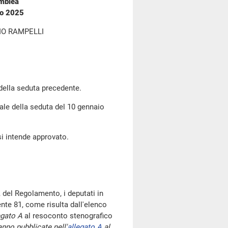
emblea
io 2025
IO RAMPELLI
 della seduta precedente.
bale della seduta del 10 gennaio
si intende approvato.
 del Regolamento, i deputati in
te 81, come risulta dall'elenco
egato A
al resoconto stenografico
nno pubblicate nell'
allegato A
al