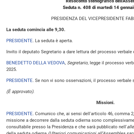
Resoconto stenografico dell'Ass
Seduta n. 408 di martedì 14 genna
PRESIDENZA DEL VICEPRESIDENTE FAB
La seduta comincia alle 9,30.
PRESIDENTE
. La seduta è aperta.
Invito il deputato Segretario a dare lettura del processo verbale
BENEDETTO DELLA VEDOVA
,
Segretario
, legge il processo ver
2025.
PRESIDENTE
. Se non vi sono osservazioni, il processo verbale 
(È approvato)
.
Missioni.
PRESIDENTE
. Comunico che, ai sensi dell'articolo 46, comma 2,
missione a decorrere dalla seduta odierna sono complessivamen
consultabile presso la Presidenza e che sarà pubblicato nell'
all
della seduta odierna
(Ulteriori comunicazioni all'Assemblea sara