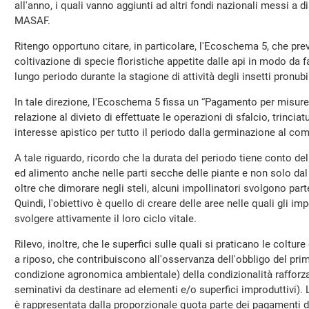
all'anno, i quali vanno aggiunti ad altri fondi nazionali messi a 
MASAF.
Ritengo opportuno citare, in particolare, l'Ecoschema 5, che prev
coltivazione di specie floristiche appetite dalle api in modo da fa
lungo periodo durante la stagione di attività degli insetti pronubi
In tale direzione, l'Ecoschema 5 fissa un “Pagamento per misure s
relazione al divieto di effettuate le operazioni di sfalcio, trinciatu
interesse apistico per tutto il periodo dalla germinazione al com
A tale riguardo, ricordo che la durata del periodo tiene conto del
ed alimento anche nelle parti secche delle piante e non solo dal bo
oltre che dimorare negli steli, alcuni impollinatori svolgono parte
Quindi, l'obiettivo è quello di creare delle aree nelle quali gli im
svolgere attivamente il loro ciclo vitale.
Rilevo, inoltre, che le superfici sulle quali si praticano le coltur
a riposo, che contribuiscono all'osservanza dell'obbligo del pr
condizione agronomica ambientale) della condizionalità rafforzat
seminativi da destinare ad elementi e/o superfici improduttivi)
è rappresentata dalla proporzionale quota parte dei pagamenti d