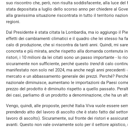
suo riscontro che, però, non risulta soddisfacente, alla luce del
stata depositata a luglio dello scorso anno per chiedere al Gov
alla gravissima situazione riscontrata in tutto il territorio nazio
regioni.
Dal Presidente è stata citata la Lombardia, ma io aggiungo il Pi
effetti dei cambiamenti climatici e il quadro che lei stesso ha 
calo di produzione, che si riscontra da tanti anni. Quindi, mi sar
concreta e più mirata, anche rispetto alla domanda contenuta in
ristori, i 10 milioni da lei citati sono un passo importante - lo 
sicuramente non sufficiente, perché questo
trend
di calo continu
manifestato non solo nel 2024, ma anche negli anni precedenti -,
mercato e un abbassamento generale dei prezzi. Perché? Perché
nazionale diminuisce, aumentano le importazioni da Paesi come l
prezzo del prodotto è diminuito rispetto a quello passato. Peral
dei casi, parliamo di un prodotto a denominazione, che ha un alt
Vengo, quindi, alle proposte, perché Italia Viva vuole essere se
prendendo atto del lavoro di ascolto che è stato fatto dal sett
lavoro di ascolto). Sicuramente, sul fronte dei ristori e assicura
avanti. Questo non vale ovviamente solo per il settore apistico, m