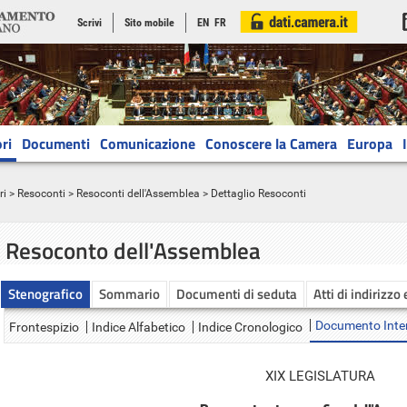
Scrivi
Sito mobile
EN
FR
ri
Documenti
Comunicazione
Conoscere la Camera
Europa
ri
>
Resoconti
>
Resoconti dell'Assemblea
> Dettaglio Resoconti
Resoconto dell'Assemblea
Stenografico
Sommario
Documenti di seduta
Atti di indirizzo
Documento Inte
Frontespizio
Indice Alfabetico
Indice Cronologico
XIX LEGISLATURA