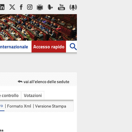
Internazionale
Accesso rapido
vai all'elenco delle sedute
e controllo
Votazioni
ro
Formato Xml
Versione Stampa
ea