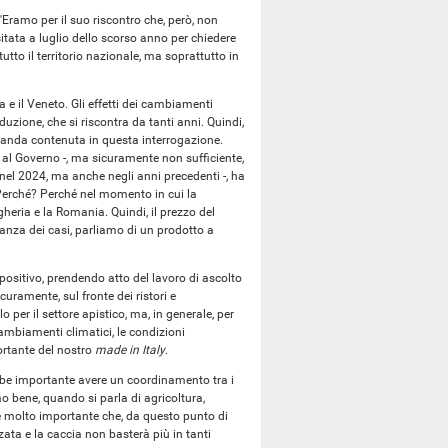
D'Eramo per il suo riscontro che, però, non
sitata a luglio dello scorso anno per chiedere
utto il territorio nazionale, ma soprattutto in
 e il Veneto. Gli effetti dei cambiamenti
duzione, che si riscontra da tanti anni. Quindi,
omanda contenuta in questa interrogazione.
co al Governo -, ma sicuramente non sufficiente,
nel 2024, ma anche negli anni precedenti -, ha
Perché? Perché nel momento in cui la
eria e la Romania. Quindi, il prezzo del
anza dei casi, parliamo di un prodotto a
positivo, prendendo atto del lavoro di ascolto
uramente, sul fronte dei ristori e
per il settore apistico, ma, in generale, per
 cambiamenti climatici, le condizioni
portante del nostro
made in Italy
.
bbe importante avere un coordinamento tra i
iamo bene, quando si parla di agricoltura,
è molto importante che, da questo punto di
rzata e la caccia non basterà più in tanti