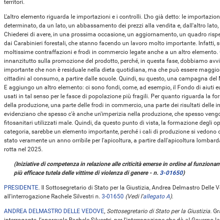
territori.
L'altro elemento riguarda le importazioni e i controlli. L'ho già detto: le importaz
determinato, da un lato, un abbassamento dei prezzi alla vendita e, dall'altro lato
Chiederei di avere, in una prossima occasione, un aggiornamento, un quadro rispetto
dai Carabinieri forestali, che stanno facendo un lavoro molto importante. Infatti, s
moltissime contraffazioni e frodi in commercio legate anche a un altro elemento. 
innanzitutto sulla promozione del prodotto, perché, in questa fase, dobbiamo avvi
importante che non è residuale nella dieta quotidiana, ma che può essere maggio
cittadini al consumo, a partire dalle scuole. Quindi, su questo, una campagna del
E aggiungo un altro elemento: ci sono fondi, come, ad esempio, il Fondo di aiuti eu
usati in tal senso per le fasce di popolazione più fragili. Per quanto riguarda la f
della produzione, una parte delle frodi in commercio, una parte dei risultati delle in
evidenziano che spesso c'è anche un'imperizia nella produzione, che spesso vengo
fitosanitari utilizzati male. Quindi, da questo punto di vista, la formazione degli o
categoria, sarebbe un elemento importante, perché i cali di produzione si vedono o
stato veramente un anno orribile per l'apicoltura, a partire dall'apicoltura lomba
rotta nel 2025.
(Iniziative di competenza in relazione alle criticità emerse in ordine al funzioname
più efficace tutela delle vittime di violenza di genere - n.
3-01650
)
PRESIDENTE
. Il Sottosegretario di Stato per la Giustizia, Andrea Delmastro Delle 
all'interrogazione Rachele Silvestri n.
3-01650
(Vedi l'
allegato A
)
.
ANDREA DELMASTRO DELLE VEDOVE
,
Sottosegretario di Stato per la Giustizia
. G