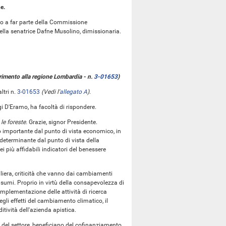
e.
to a far parte della Commissione
della senatrice Dafne Musolino, dimissionaria.
ferimento alla regione Lombardia - n.
3-01653
)
ltri n.
3-01653
(Vedi l'
allegato A
)
.
igi D'Eramo, ha facoltà di rispondere.
 le foreste.
Grazie, signor Presidente.
lo importante dal punto di vista economico, in
 determinante dal punto di vista della
ei più affidabili indicatori del benessere
iliera, criticità che vanno dai cambiamenti
consumi. Proprio in virtù della consapevolezza di
mplementazione delle attività di ricerca
 degli effetti del cambiamento climatico, il
tività dell'azienda apistica.
i del settore, beneficiano del cofinanziamento