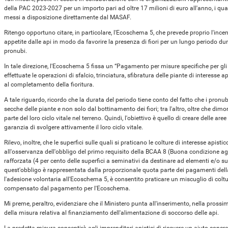
della PAC 2023-2027 per un importo pari ad oltre 17 milioni di euro all'anno, i qua
messi a disposizione direttamente dal MASAF.
Ritengo opportuno citare, in particolare, l'Ecoschema 5, che prevede proprio l'incent
appetite dalle api in modo da favorire la presenza di fiori per un lungo periodo dura
pronubi.
In tale direzione, l'Ecoschema 5 fissa un “Pagamento per misure specifiche per gli im
effettuate le operazioni di sfalcio, trinciatura, sfibratura delle piante di interesse 
al completamento della fioritura.
A tale riguardo, ricordo che la durata del periodo tiene conto del fatto che i pronu
secche delle piante e non solo dal bottinamento dei fiori; tra l'altro, oltre che dimo
parte del loro ciclo vitale nel terreno. Quindi, l'obiettivo è quello di creare delle are
garanzia di svolgere attivamente il loro ciclo vitale.
Rilevo, inoltre, che le superfici sulle quali si praticano le colture di interesse apis
all'osservanza dell'obbligo del primo requisito della BCAA 8 (Buona condizione a
rafforzata (4 per cento delle superfici a seminativi da destinare ad elementi e/o s
quest'obbligo è rappresentata dalla proporzionale quota parte dei pagamenti della
l'adesione volontaria all'Ecoschema 5, è consentito praticare un miscuglio di coltu
compensato dal pagamento per l'Ecoschema.
Mi preme, peraltro, evidenziare che il Ministero punta all'inserimento, nella pross
della misura relativa al finanziamento dell'alimentazione di soccorso delle api.