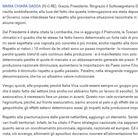
MARIA CHIARA GADDA
(
IV-C-RE
). Grazie, Presidente. Ringrazio il Sottosegretario 
risulta soddisfacente, alla luce del fatto che questa interrogazione era stata depo
al Governo cosa intendesse fare rispetto alla gravissima situazione riscontrata in t
alcune regioni.
Dal Presidente è stata citata la Lombardia, ma io aggiungo il Piemonte, la Toscana
climatici e il quadro che lei stesso ha fatto hanno determinato un forte calo di pro
mi sarei aspettata una risposta più concreta e più mirata, anche rispetto alla d
Rispetto ai ristori, i 10 milioni da lei citati sono un passo importante - lo riconos
perché questo
trend
di calo continuo della produzione - si è manifestato non solo 
determinato perdite di quote di mercato e un abbassamento generale dei prezzi. 
produzione nazionale diminuisce, aumentano le importazioni da Paesi come l'Ungh
prodotto è diminuito rispetto a quello passato. Peraltro, nella stragrande maggior
denominazione, che ha un altissimo valore nutrizionale.
Vengo, quindi, alle proposte, perché Italia Viva vuole essere sempre un gruppo pro
che è stato fatto dal settore (ma anche noi abbiamo fatto un lavoro di ascolto). Sic
assicurativo, è necessario fare un passo in avanti. Questo non vale ovviamente solo 
l'agricoltura, perché, sul fronte assicurativo, siamo ancora al palo e gli effetti dei
geopolitiche, gli effetti esterni determinano assai gli impatti sulla produzione im
Rispetto alla piantumazione delle piante nettarifere, aggiungo un elemento. Sare
vari livelli territoriali. Infatti, lei ha citato il Piano strategico nazionale, ma sapp
quanto serva un coordinamento provinciale, regionale, nazionale ed europeo. Ed 
vista, ciò avvenga, altrimenti gli apicoltori dovranno ricorrere all'alimentazione fo