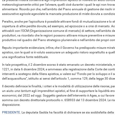
La predetta misura consentirà agli imprenditori apistici di ricevere un aiuto concr
meteorologicamente critici per l'alveare, quelli cioè durante i quali le api non trov
alimentarsi. Ricordo poi che, nell'ambito del Piano annuale di gestione dei rischi in
assicurative agricole agevolate la mancata produzione di miele dovuta a condizio
Peraltro, anche per l'apicoltura è possibile attivare fondi di mutualizzazione e lo s
copertura di altre perdite dovute, ad esempio, ad epizoozie o a crisi di mercato. 
attivabili con l'OCM (Organizzazione comune di mercato) di settore, nell'ambito d
produttori, va ricordato che le regioni possono attivare misure preventive e misure f
produttivo nel quadro del Piano strategico pluriennale e nell'ambito dei propri 
Reputo importante evidenziare, infine, che il Governo ha predisposto misure mirate
apistico, con le quali si è voluto assicurare un adeguato ristoro soprattutto a quel
una significativa fonte reddituale.
In tale prospettiva, il 2 dicembre scorso è stato emanato un decreto ministeriale, reg
1221, in data 6 dicembre 2024, e ammesso alla registrazione dalla Corte dei conti 
interventi a sostegno della filiera apistica, a valere sul “Fondo per lo sviluppo e il s
dell'acquacoltura”, istituito ai sensi dell'articolo 1, comma 129, della legge 30 di
Il decreto definisce le finalità, i criteri e le modalità di utilizzazione delle risorse, 
un aiuto
una tantum
agli imprenditori apistici, al fine di supportare la liquidità 
economici, dal 2022 ad oggi. Soggetto gestore dell'intervento è Agea, a cui favore
somma con decreto direttoriale protocollo n. 658933 del 13 dicembre 2024. Le ris
disposizione.
PRESIDENTE
. La deputata Gadda ha facoltà di dichiarare se sia soddisfatta della 