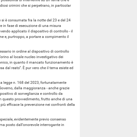
a possibilità di intervenire su un tema che è
iosi crimini che si perpetrano, in particolar
 si è consumata fra la notte del 23 e del 24
re in fase di esecuzione di una misura
endo applicato il dispositivo di controllo - il
one e, purtroppo, a portare a compimento il
rio in ordine al dispositivo di controllo
Torino al locale nucleo investigativo dei
ronico, in quanto il mancato funzionamento è
 dal reato”. È pur vero che il tema esiste ed
on la legge n. 168 del 2023, fortunatamente
Governo, dalla maggioranza - anche grazie
spositivo di sorveglianza e controllo da
on questo provvedimento, frutto anche di una
più efficace la prevenzione nei confronti della
a speciale, evidentemente previo consenso
 tema posto dall'onorevole interrogante in