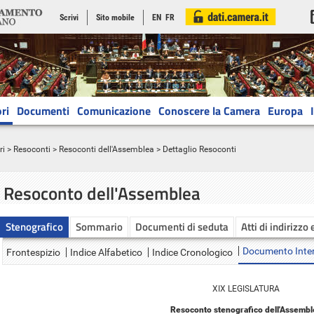
Scrivi
Sito mobile
EN
FR
ri
Documenti
Comunicazione
Conoscere la Camera
Europa
ri
>
Resoconti
>
Resoconti dell'Assemblea
> Dettaglio Resoconti
Resoconto dell'Assemblea
Stenografico
Sommario
Documenti di seduta
Atti di indirizzo 
Documento Inte
Frontespizio
Indice Alfabetico
Indice Cronologico
XIX LEGISLATURA
Resoconto stenografico dell'Assembl