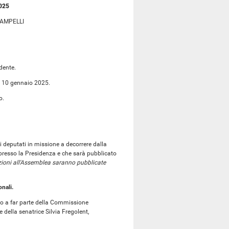
2025
RAMPELLI
dente.
el 10 gennaio 2025.
o.
i deputati in missione a decorrere dalla
presso la Presidenza e che sarà pubblicato
zioni all'Assemblea saranno pubblicate
nali.
to a far parte della Commissione
 della senatrice Silvia Fregolent,