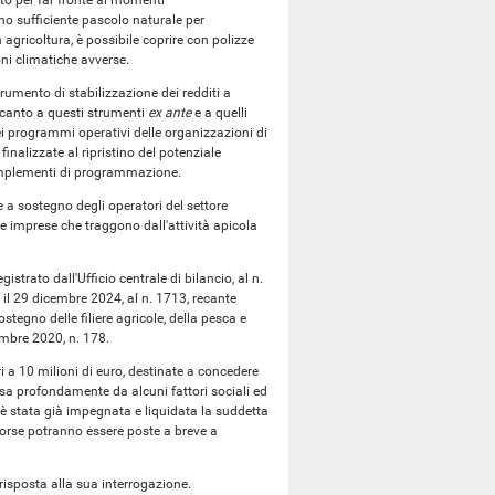
eto per far fronte ai momenti
ano sufficiente pascolo naturale per
 agricoltura, è possibile coprire con polizze
ni climatiche avverse.
trumento di stabilizzazione dei redditi a
Accanto a questi strumenti
ex ante
e a quelli
ei programmi operativi delle organizzazioni di
inalizzate al ripristino del potenziale
complementi di programmazione.
 a sostegno degli operatori del settore
le imprese che traggono dall'attività apicola
istrato dall'Ufficio centrale di bilancio, al n.
il 29 dicembre 2024, al n. 1713, recante
ostegno delle filiere agricole, della pesca e
cembre 2020, n. 178.
pari a 10 milioni di euro, destinate a concedere
erosa profondamente da alcuni fattori sociali ed
 è stata già impegnata e liquidata la suddetta
orse potranno essere poste a breve a
risposta alla sua interrogazione.