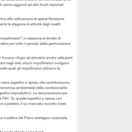
li vanno aggiunti ad altri fondi nazionali
ivo alla coltivazione di specie floristiche
nte la stagione di attività degli insetti
pollinatori”, in relazione al divieto di
apistico per tutto il periodo dalla germinazione
bi trovano rifugio ed alimento anche nelle parti
rare negli steli, alcuni impollinatori svolgono
e nelle quali gli impollinatori abbiano la
tico sono superfici a riposo, che contribuiscono
gronomica ambientale) della condizionalità
uperfici improduttivi). La remunerazione per
 PAC. Su queste superfici a riposo, con
re a perdere, il cui mancato raccolto è ben
ima modifica del Piano strategico nazionale,