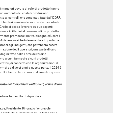
ioni maggiori dovute al calo di prodotto hanno
, un aumento dei costi di produzione.
 ai controlli che sono stati fatti dall'ICQRF,
ul territorio nazionale sono state riscontrate
Credo si debba lavorare su due aspetti:
cinare i cittadini al consumo di un prodotto
rmente promosso; inoltra, bisogna educare i
 Ministero sarebbe interessante e importante.
ropei agli indigenti, che potrebbero essere
ormazione degli operatori, una parte di calo
dagini fatte dalle Forze dell'ordine
no alcuni farmaci e alcuni prodotti
peratori, di concerto con le organizzazioni di
rmai da diversi anni a questa parte. Il 2024 è
rda. Dobbiamo fare in modo di invertire questa
nto dei “braccialetti elettronici”, al fine di una
Vedove, ha facoltà di rispondere
razie, Presidente. Ringrazio l'onorevole