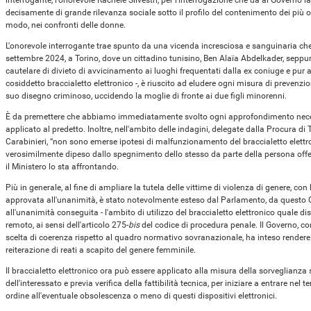
interrogante, l'onorevole Rachele Silvestri, per l'interrogazione che dà al Governo l
decisamente di grande rilevanza sociale sotto il profilo del contenimento dei più od
modo, nei confronti delle donne.
L'onorevole interrogante trae spunto da una vicenda incresciosa e sanguinaria che
settembre 2024, a Torino, dove un cittadino tunisino, Ben Alaïa Abdelkader, seppu
cautelare di divieto di avvicinamento ai luoghi frequentati dalla ex coniuge e pur av
cosiddetto braccialetto elettronico -, è riuscito ad eludere ogni misura di prevenzi
suo disegno criminoso, uccidendo la moglie di fronte ai due figli minorenni.
È da premettere che abbiamo immediatamente svolto ogni approfondimento necessa
applicato al predetto. Inoltre, nell'ambito delle indagini, delegate dalla Procura di 
Carabinieri, “non sono emerse ipotesi di malfunzionamento del braccialetto elett
verosimilmente dipeso dallo spegnimento dello stesso da parte della persona offesa
il Ministero lo sta affrontando.
Più in generale, al fine di ampliare la tutela delle vittime di violenza di genere, c
approvata all'unanimità, è stato notevolmente esteso dal Parlamento, da questo 
all'unanimità conseguita - l'ambito di utilizzo del braccialetto elettronico quale di
remoto, ai sensi dell'articolo 275-
bis
del codice di procedura penale. Il Governo, c
scelta di coerenza rispetto al quadro normativo sovranazionale, ha inteso rendere 
reiterazione di reati a scapito del genere femminile.
Il braccialetto elettronico ora può essere applicato alla misura della sorveglianz
dell'interessato e previa verifica della fattibilità tecnica, per iniziare a entrare nel
ordine all'eventuale obsolescenza o meno di questi dispositivi elettronici.