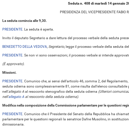
Seduta n. 408 di martedì 14 gennaio 
PRESIDENZA DEL VICEPRESIDENTE FABIO 
La seduta comincia alle 9,30.
PRESIDENTE
. La seduta è aperta.
Invito il deputato Segretario a dare lettura del processo verbale della seduta prece
BENEDETTO DELLA VEDOVA
,
Segretario
, legge il processo verbale della seduta d
PRESIDENTE
. Se non vi sono osservazioni, il processo verbale si intende approvat
(È approvato)
.
Missioni.
PRESIDENTE
. Comunico che, ai sensi dell'articolo 46, comma 2, del Regolamento, 
seduta odierna sono complessivamente 81, come risulta dall'elenco consultabile 
nell'
allegato A
al resoconto stenografico della seduta odierna
(Ulteriori comunica
nell'
allegato A
al resoconto della seduta odierna)
.
Modifica nella composizione della Commissione parlamentare per le questioni regio
PRESIDENTE
. Comunico che il Presidente del Senato della Repubblica ha chiama
parlamentare per le questioni regionali la senatrice Dafne Musolino, in sostituzione
dimissionaria.