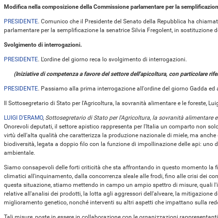
Modifica nella composizione della Commissione parlamentare per la semplificazion
PRESIDENTE
. Comunico che il Presidente del Senato della Repubblica ha chiama
parlamentare per la semplificazione la senatrice Silvia Fregolent, in sostituzione 
Svolgimento di interrogazioni.
PRESIDENTE
. L'ordine del giorno reca lo svolgimento di interrogazioni.
(Iniziative di competenza a favore del settore dell'apicoltura, con particolare ri
PRESIDENTE
. Passiamo alla prima interrogazione all'ordine del giorno Gadda ed a
Il Sottosegretario di Stato per l'Agricoltura, la sovranità alimentare e le foreste, Lu
LUIGI D'ERAMO
,
Sottosegretario di Stato per l'Agricoltura, la sovranità alimentare e
Onorevoli deputati, il settore apistico rappresenta per l'Italia un comparto non so
virtù dell'alta qualità che caratterizza la produzione nazionale di miele, ma anche
biodiversità, legata a doppio filo con la funzione di impollinazione delle api: uno d
ambientale.
Siamo consapevoli delle forti criticità che sta affrontando in questo momento la f
climatici all'inquinamento, dalla concorrenza sleale alle frodi, fino alle crisi dei 
questa situazione, stiamo mettendo in campo un ampio spettro di misure, quali l'i
relative all'analisi dei prodotti, la lotta agli aggressori dell'alveare, la mitigazione
miglioramento genetico, nonché interventi su altri aspetti che impattano sulla reddi
Tali misure, poste in essere in collaborazione con le organizzazioni rappresentant