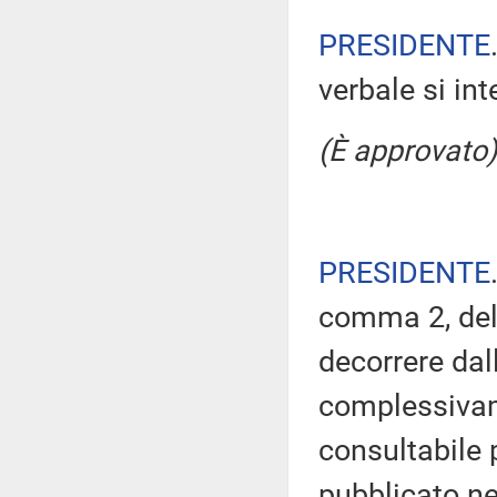
PRESIDENTE
verbale si in
(È approvato)
PRESIDENTE
comma 2, del
decorrere dal
complessivam
consultabile 
pubblicato nel