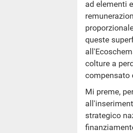
ad elementi e
remunerazione
proporzional
queste superf
all'Ecoschema
colture a per
compensato d
Mi preme, per
all'inserimen
strategico naz
finanziamento