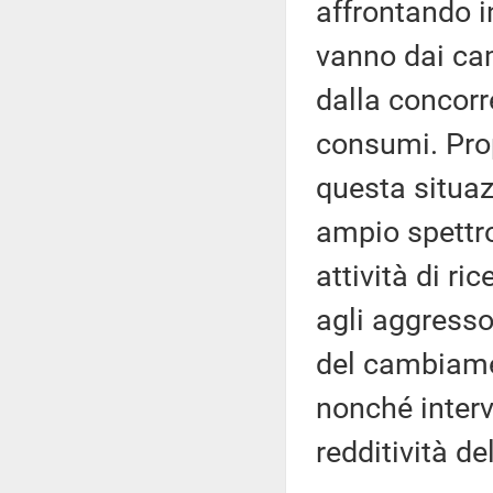
affrontando i
vanno dai cam
dalla concorre
consumi. Prop
questa situa
ampio spettro
attività di ric
agli aggressor
del cambiamen
nonché interv
redditività de