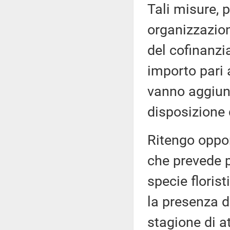
Tali misure, 
organizzazion
del cofinanz
importo pari a
vanno aggiunt
disposizione
Ritengo oppor
che prevede pr
specie floris
la presenza d
stagione di at