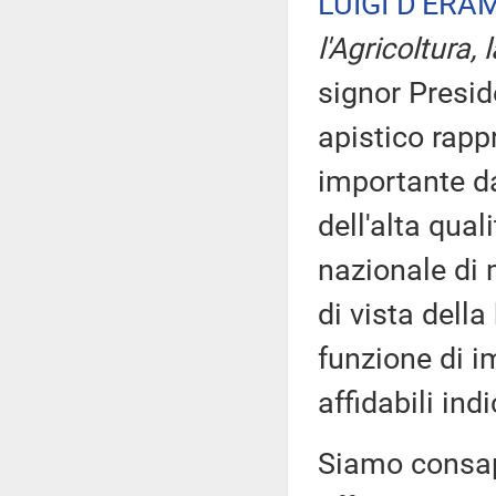
LUIGI D'ERA
l'Agricoltura,
signor Preside
apistico rapp
importante da
dell'alta qual
nazionale di
di vista della
funzione di i
affidabili in
Siamo consape