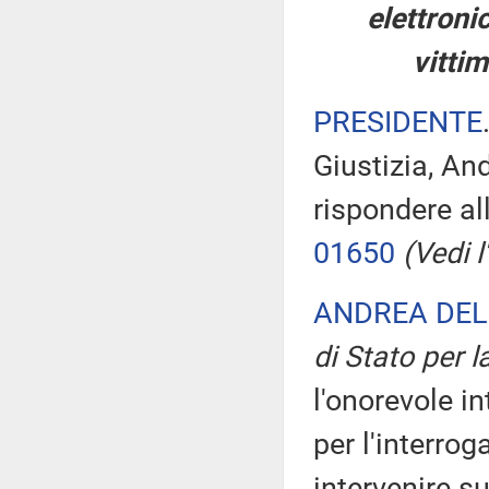
elettronic
vittim
PRESIDENTE
Giustizia, An
rispondere al
01650
(Vedi l'
ANDREA DEL
di Stato per l
l'onorevole in
per l'interrog
intervenire s