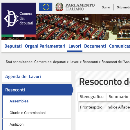
Scrivi
Sito mobi
Deputati
Organi Parlamentari
Lavori
Documenti
Comunica
Stai consultando:
Camera dei deputati
>
Lavori
>
Resoconti
>
Resoconti dell'As
Agenda dei Lavori
Resoconto d
Resoconti
Stenografico
Sommario
Assemblea
Frontespizio
Indice Alfabe
Giunte e Commissioni
Audizioni