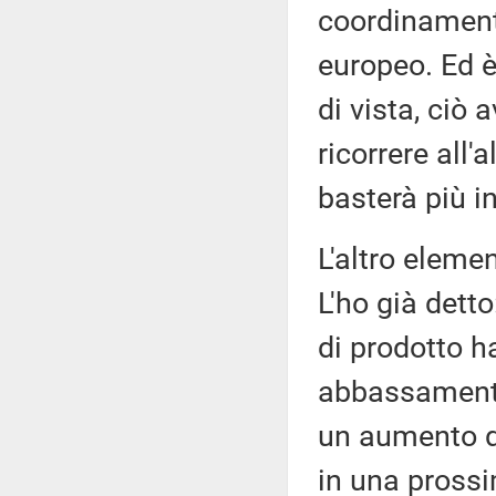
coordinamento
europeo. Ed 
di vista, ciò 
ricorrere all
basterà più in 
L'altro elemen
L'ho già dett
di prodotto h
abbassamento d
un aumento de
in una pross