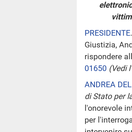
elettronic
vittim
PRESIDENTE
Giustizia, An
rispondere al
01650
(Vedi l'
ANDREA DEL
di Stato per l
l'onorevole in
per l'interrog
intervenire s