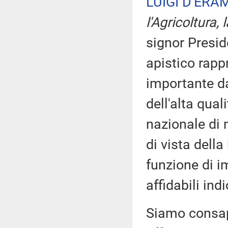
LUIGI D'ERA
l'Agricoltura,
signor Preside
apistico rapp
importante da
dell'alta qual
nazionale di
di vista della
funzione di i
affidabili in
Siamo consape