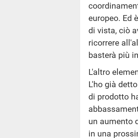
coordinamento
europeo. Ed 
di vista, ciò 
ricorrere all
basterà più in 
L'altro elemen
L'ho già dett
di prodotto h
abbassamento d
un aumento de
in una pross