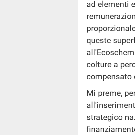
ad elementi e
remunerazione
proporzional
queste superf
all'Ecoschema
colture a per
compensato d
Mi preme, per
all'inserimen
strategico naz
finanziamento