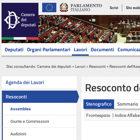
Scrivi
Sito mobi
Deputati
Organi Parlamentari
Lavori
Documenti
Comunica
Stai consultando:
Camera dei deputati
>
Lavori
>
Resoconti
>
Resoconti dell'As
Agenda dei Lavori
Resoconto d
Resoconti
Stenografico
Sommario
Assemblea
Frontespizio
Indice Alfabe
Giunte e Commissioni
Audizioni