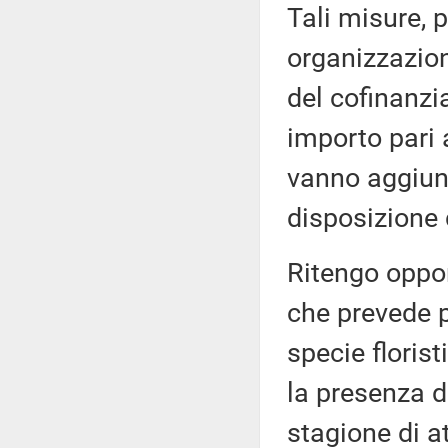
Tali misure, 
organizzazion
del cofinanz
importo pari a
vanno aggiunt
disposizione
Ritengo oppor
che prevede pr
specie floris
la presenza d
stagione di at