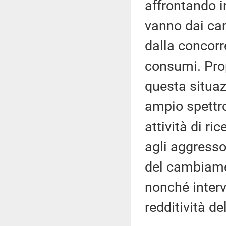
affrontando i
vanno dai cam
dalla concorre
consumi. Prop
questa situa
ampio spettro
attività di ric
agli aggressor
del cambiamen
nonché interv
redditività de