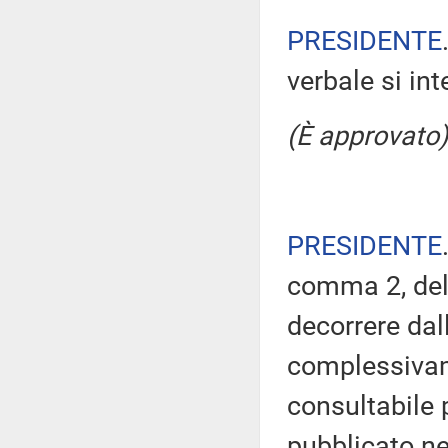
PRESIDENTE
verbale si in
(È approvato)
PRESIDENTE
comma 2, del
decorrere dal
complessivam
consultabile 
pubblicato nel