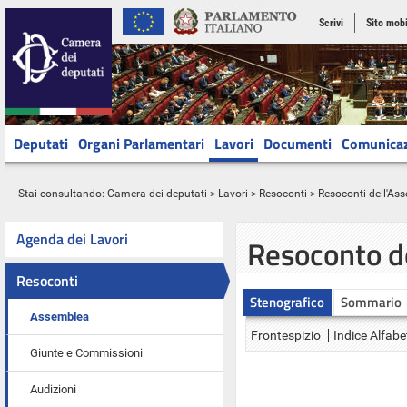
Scrivi
Sito mobi
Deputati
Organi Parlamentari
Lavori
Documenti
Comunica
Stai consultando:
Camera dei deputati
>
Lavori
>
Resoconti
>
Resoconti dell'As
Agenda dei Lavori
Resoconto d
Resoconti
Stenografico
Sommario
Assemblea
Frontespizio
Indice Alfabe
Giunte e Commissioni
Audizioni