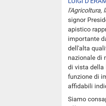
LUIGI D'ERA
l'Agricoltura,
signor Preside
apistico rapp
importante da
dell'alta qual
nazionale di
di vista della
funzione di i
affidabili in
Siamo consape