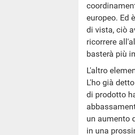
coordinamento
europeo. Ed 
di vista, ciò 
ricorrere all
basterà più in 
L'altro elemen
L'ho già dett
di prodotto h
abbassamento d
un aumento de
in una pross