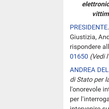
elettronic
vittim
PRESIDENTE
Giustizia, An
rispondere al
01650
(Vedi l'
ANDREA DEL
di Stato per l
l'onorevole in
per l'interrog
intervenire s