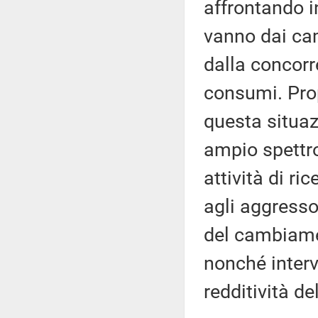
affrontando i
vanno dai cam
dalla concorre
consumi. Prop
questa situa
ampio spettro
attività di ric
agli aggressor
del cambiamen
nonché interv
redditività de