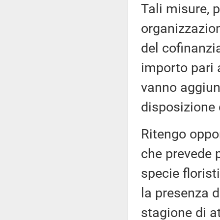
Tali misure, 
organizzazion
del cofinanz
importo pari a
vanno aggiunt
disposizione
Ritengo oppor
che prevede pr
specie floris
la presenza d
stagione di at