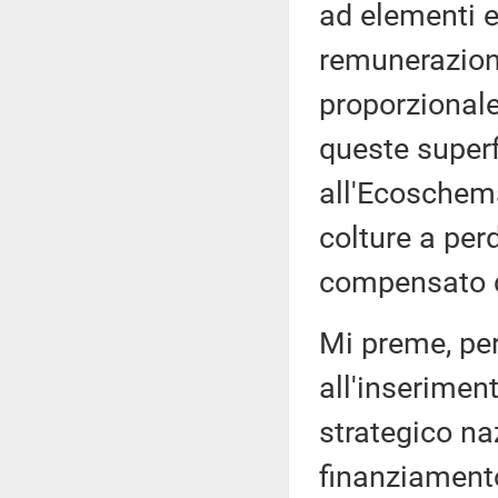
ad elementi e
remunerazione
proporzional
queste superf
all'Ecoschema
colture a per
compensato d
Mi preme, per
all'inserimen
strategico naz
finanziamento