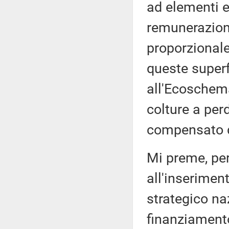
ad elementi e
remunerazione
proporzional
queste superf
all'Ecoschema
colture a per
compensato d
Mi preme, per
all'inserimen
strategico naz
finanziamento