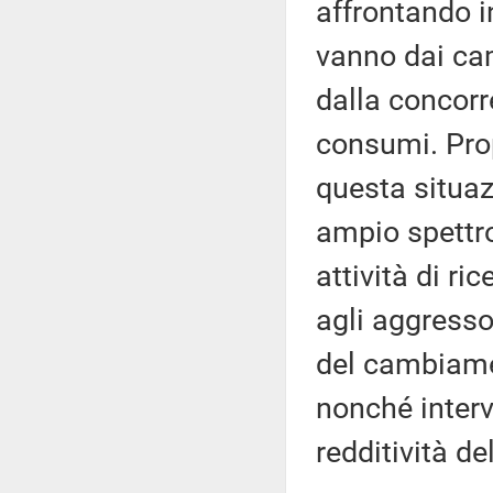
affrontando i
vanno dai cam
dalla concorre
consumi. Prop
questa situa
ampio spettro
attività di ric
agli aggressor
del cambiamen
nonché interv
redditività de