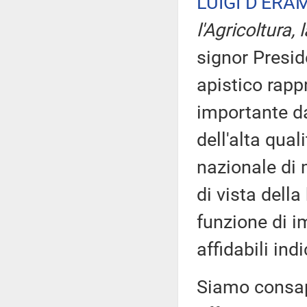
LUIGI D'ERA
l'Agricoltura,
signor Preside
apistico rapp
importante da
dell'alta qual
nazionale di
di vista della
funzione di i
affidabili in
Siamo consape