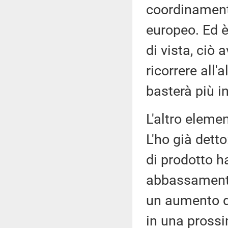
coordinamento
europeo. Ed 
di vista, ciò 
ricorrere all
basterà più in 
L'altro elemen
L'ho già dett
di prodotto h
abbassamento d
un aumento de
in una pross