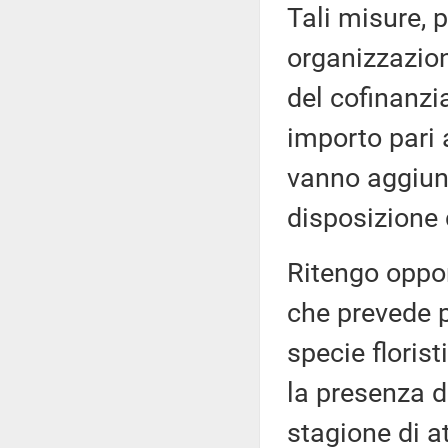
Tali misure, 
organizzazion
del cofinanz
importo pari a
vanno aggiunt
disposizione
Ritengo oppor
che prevede pr
specie floris
la presenza d
stagione di at