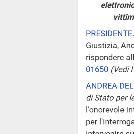
elettronic
vittim
PRESIDENTE
Giustizia, An
rispondere al
01650
(Vedi l'
ANDREA DEL
di Stato per l
l'onorevole in
per l'interrog
intervenire s