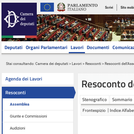
Scrivi
Sito mobi
Deputati
Organi Parlamentari
Lavori
Documenti
Comunica
Stai consultando:
Camera dei deputati
>
Lavori
>
Resoconti
>
Resoconti dell'As
Agenda dei Lavori
Resoconto d
Resoconti
Stenografico
Sommario
Assemblea
Frontespizio
Indice Alfabe
Giunte e Commissioni
Audizioni