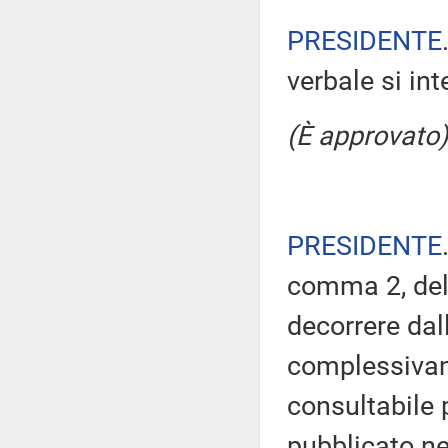
PRESIDENTE
verbale si in
(È approvato)
PRESIDENTE
comma 2, del
decorrere dal
complessivam
consultabile 
pubblicato nel