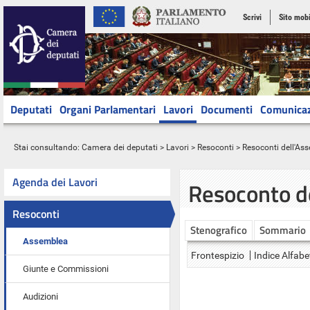
Scrivi
Sito mobi
Deputati
Organi Parlamentari
Lavori
Documenti
Comunica
Stai consultando:
Camera dei deputati
>
Lavori
>
Resoconti
>
Resoconti dell'As
Agenda dei Lavori
Resoconto d
Resoconti
Stenografico
Sommario
Assemblea
Frontespizio
Indice Alfabe
Giunte e Commissioni
Audizioni