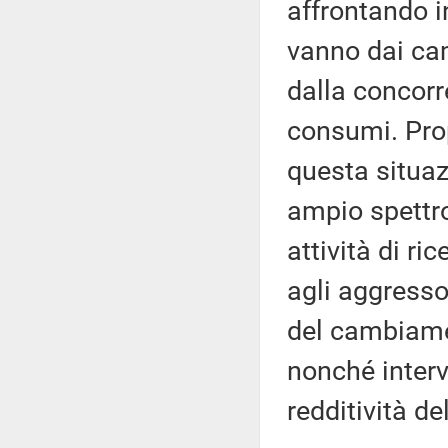
affrontando i
vanno dai cam
dalla concorre
consumi. Prop
questa situa
ampio spettro
attività di ric
agli aggressor
del cambiamen
nonché interv
redditività de