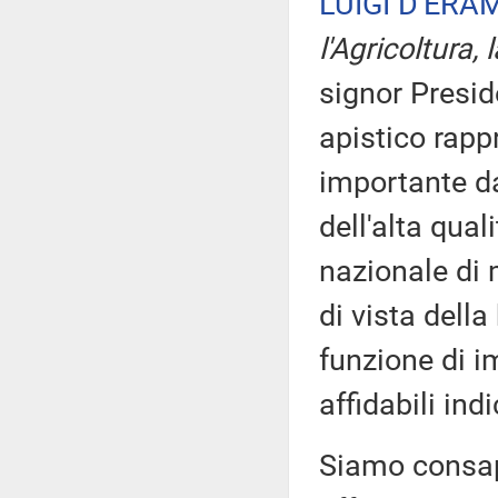
LUIGI D'ERA
l'Agricoltura,
signor Preside
apistico rapp
importante da
dell'alta qual
nazionale di
di vista della
funzione di i
affidabili in
Siamo consape