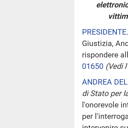
elettronic
vittim
PRESIDENTE
Giustizia, An
rispondere al
01650
(Vedi l'
ANDREA DEL
di Stato per l
l'onorevole in
per l'interrog
intervenire s