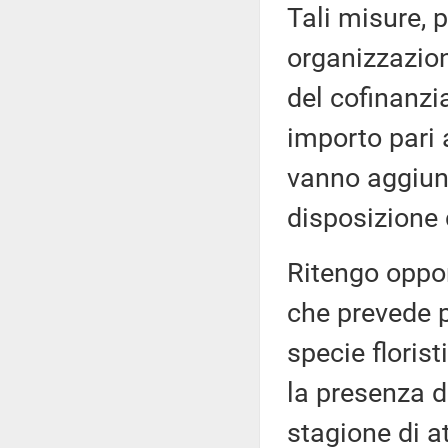
Tali misure, 
organizzazion
del cofinanz
importo pari a
vanno aggiunt
disposizione
Ritengo oppor
che prevede pr
specie floris
la presenza d
stagione di at