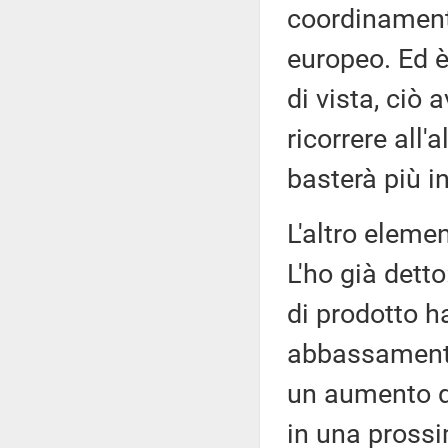
coordinamento
europeo. Ed 
di vista, ciò 
ricorrere all
basterà più in 
L'altro elemen
L'ho già dett
di prodotto h
abbassamento d
un aumento de
in una pross