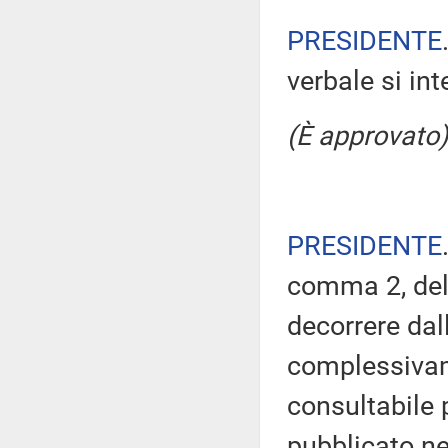
PRESIDENTE
verbale si in
(È approvato)
PRESIDENTE
comma 2, del
decorrere dal
complessivam
consultabile 
pubblicato nel