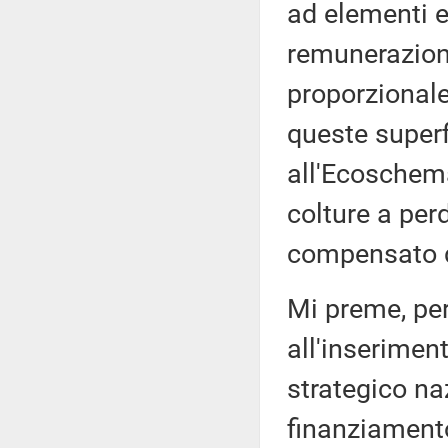
ad elementi e
remunerazione
proporzional
queste superf
all'Ecoschema
colture a per
compensato d
Mi preme, per
all'inserimen
strategico naz
finanziamento