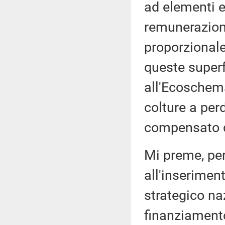
ad elementi e
remunerazione
proporzional
queste superf
all'Ecoschema
colture a per
compensato d
Mi preme, per
all'inserimen
strategico naz
finanziamento