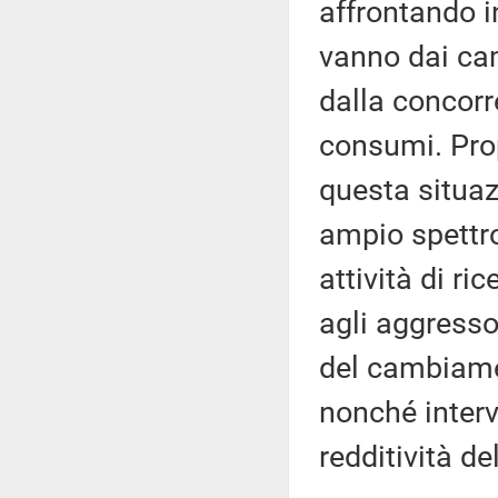
affrontando i
vanno dai cam
dalla concorre
consumi. Prop
questa situa
ampio spettro
attività di ric
agli aggressor
del cambiamen
nonché interv
redditività de