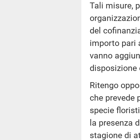
Tali misure, 
organizzazion
del cofinanz
importo pari a
vanno aggiunt
disposizione
Ritengo oppor
che prevede pr
specie floris
la presenza d
stagione di at