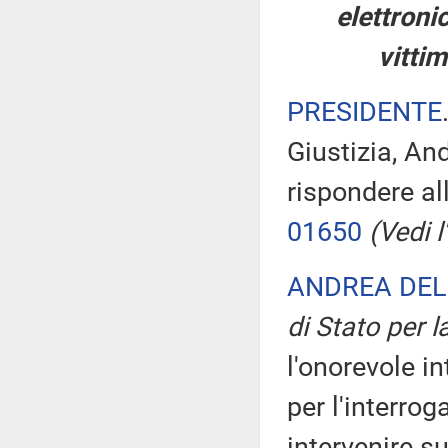
elettronic
vittim
PRESIDENTE
Giustizia, An
rispondere al
01650
(Vedi l'
ANDREA DEL
di Stato per l
l'onorevole in
per l'interrog
intervenire s