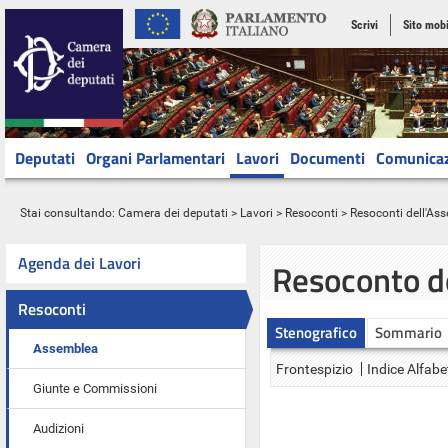
Scrivi
Sito mobi
Deputati
Organi Parlamentari
Lavori
Documenti
Comunica
Stai consultando:
Camera dei deputati
>
Lavori
>
Resoconti
>
Resoconti dell'As
Agenda dei Lavori
Resoconto d
Resoconti
Stenografico
Sommario
Assemblea
Frontespizio
Indice Alfabe
Giunte e Commissioni
Audizioni