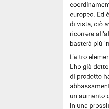
coordinamento
europeo. Ed 
di vista, ciò 
ricorrere all
basterà più in 
L'altro elemen
L'ho già dett
di prodotto h
abbassamento d
un aumento de
in una pross