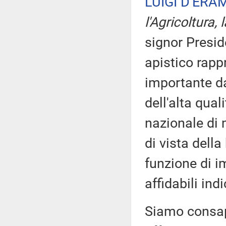
LUIGI D'ERA
l'Agricoltura,
signor Preside
apistico rapp
importante da
dell'alta qual
nazionale di
di vista della
funzione di i
affidabili in
Siamo consape