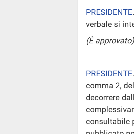
PRESIDENTE
verbale si in
(È approvato)
PRESIDENTE
comma 2, del
decorrere dal
complessivam
consultabile 
pubblicato nel