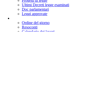
Progetti di legge
Ultimi Decreti legge esaminati
Doc parlamentari
Leggi approvate
Ordine del giorno
Resoconti
Calendario dei lavori
Notizie
Calendario settimanale
Resoconti
Audizioni
Oggi in commissione
Assemblea
Commissioni
Eventi
Conferenze stampa
Interrogazioni,
interpellanze, etc.
Votazioni
Emendamenti
Ultimi Dossier