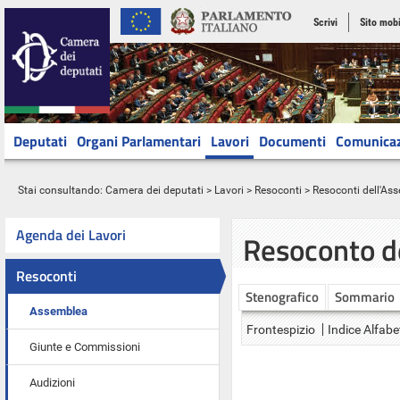
Scrivi
Sito mobi
Deputati
Organi Parlamentari
Lavori
Documenti
Comunica
Stai consultando:
Camera dei deputati
>
Lavori
>
Resoconti
>
Resoconti dell'As
Agenda dei Lavori
Resoconto d
Resoconti
Stenografico
Sommario
Assemblea
Frontespizio
Indice Alfabe
Giunte e Commissioni
Audizioni