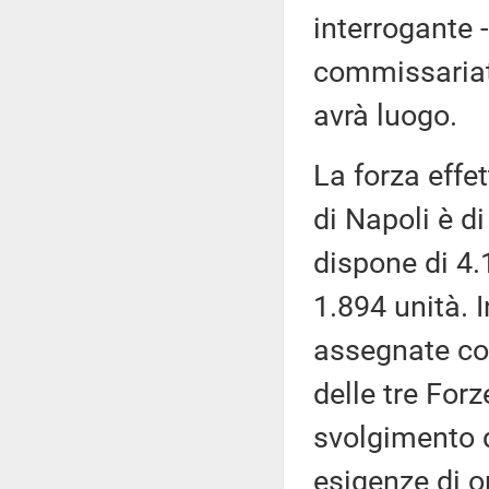
interrogante 
commissariat
avrà luogo.
La forza effet
di Napoli è di
dispone di 4.1
1.894 unità. I
assegnate co
delle tre Forz
svolgimento d
esigenze di o