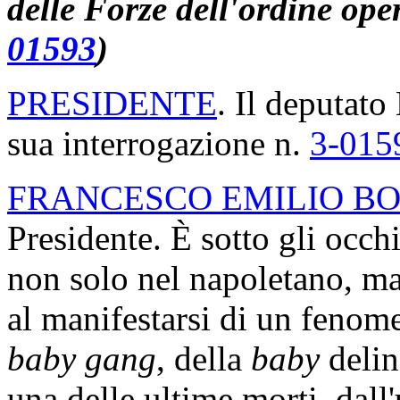
delle Forze dell'ordine ope
01593
)
PRESIDENTE
. Il deputato 
sua interrogazione n.
3-015
FRANCESCO EMILIO BO
Presidente. È sotto gli occhi
non solo nel napoletano, ma 
al manifestarsi di un fenom
baby gang
, della
baby
delin
una delle ultime morti, dall