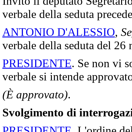
Invito il deputato Segretario
verbale della seduta precede
ANTONIO D'ALESSIO
,
Se
verbale della seduta del 2
PRESIDENTE
. Se non vi s
verbale si intende approvato
(È approvato)
.
Svolgimento di interrogaz
PRESIDENTE
. L'ordine de