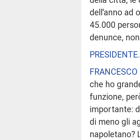
della città, le
dell'anno ad 
45.000 person
denunce, nonch
PRESIDENTE
FRANCESCO 
che ho grande 
funzione, per
importante: d
di meno gli ag
napoletano? L