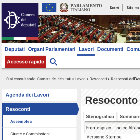
Scrivi
Sito mo
Deputati
Organi Parlamentari
Lavori
Documenti
Comu
Accesso rapido
Stai consultando:
Camera dei deputati
>
Lavori
>
Resoconti
>
Resoconti dell'
Agenda dei Lavori
Resoconto 
Resoconti
Stenografico
Sommari
Assemblea
Frontespizio
Indice Alfab
Giunte e Commissioni
Versione Stampa