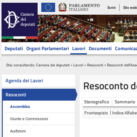
Scrivi
Sito mobi
Deputati
Organi Parlamentari
Lavori
Documenti
Comunica
Stai consultando:
Camera dei deputati
>
Lavori
>
Resoconti
>
Resoconti dell'As
Agenda dei Lavori
Resoconto d
Resoconti
Stenografico
Sommario
Assemblea
Frontespizio
Indice Alfabe
Giunte e Commissioni
Audizioni