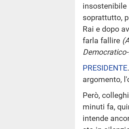
insostenibile
soprattutto, p
Rai e dopo av
farla fallire
(A
Democratico-I
PRESIDENTE
argomento, l'
Però, collegh
minuti fa, qu
intende ancor