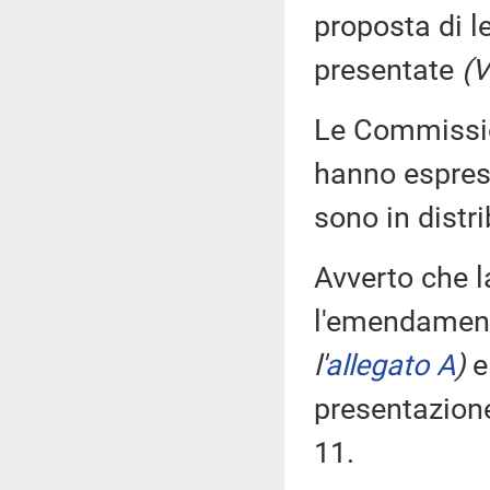
proposta di l
presentate
(V
Le Commission
hanno espress
sono in distr
Avverto che 
l'emendament
l'
allegato A
)
e 
presentazion
11.