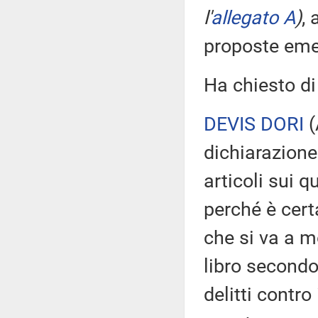
l'
allegato A
)
,
proposte eme
Ha chiesto di
DEVIS DORI
(
dichiarazione 
articoli sui 
perché è cert
che si va a mo
libro secondo
delitti contro