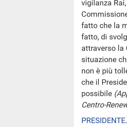
vigilanza Rai
Commissione di
fatto che la 
fatto, di svol
attraverso l
situazione ch
non è più tol
che il Presid
possibile
(App
Centro-Renew
PRESIDENTE