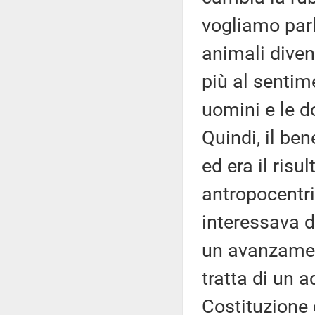
vogliamo parla
animali divent
più al sentim
uomini e le d
Quindi, il be
ed era il ris
antropocentri
interessava di
un avanzament
tratta di un 
Costituzione 