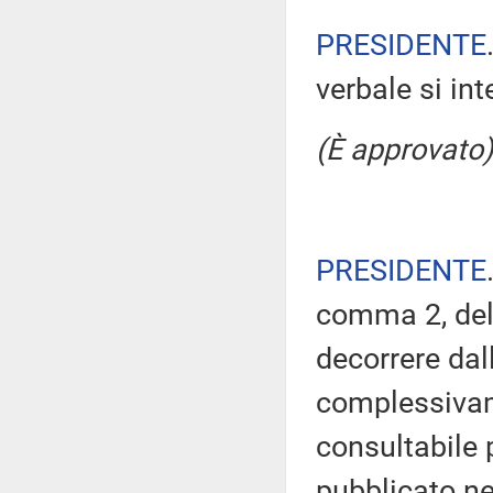
PRESIDENTE
verbale si in
(È approvato)
PRESIDENTE
comma 2, del
decorrere dal
complessivam
consultabile 
pubblicato nel