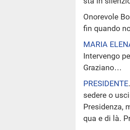
sta in silenz
Onorevole Bo
fin quando no
MARIA ELEN
Intervengo pe
Graziano…
PRESIDENTE
sedere o uscir
Presidenza, ma
qua e di là. P