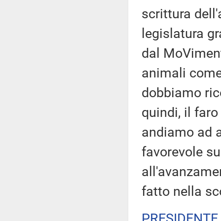
scrittura dell
legislatura g
dal MoVimento
animali come 
dobbiamo rico
quindi, il far
andiamo ad ap
favorevole sul
all'avanzamen
fatto nella sc
PRESIDENTE