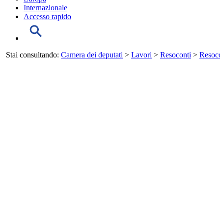
Internazionale
Accesso rapido
Stai consultando:
Camera dei deputati
>
Lavori
>
Resoconti
>
Resoco
INIZIO CONTENUTO
LAVORI
MENU DI NAVIGAZIONE DELLA SEZIONE
Salta il menu
Agenda dei Lavori
Resoconti
Assemblea
Giunte e Commissioni
Audizioni
Indagini conoscitive
Stenografici delle Commissioni
Comitato per la legislazione