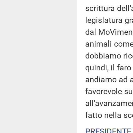
scrittura dell
legislatura g
dal MoVimento
animali come 
dobbiamo rico
quindi, il far
andiamo ad ap
favorevole sul
all'avanzamen
fatto nella sc
PRESIDENTE