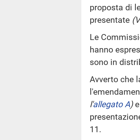
proposta di l
presentate
(V
Le Commission
hanno espress
sono in distr
Avverto che 
l'emendament
l'
allegato A
)
e 
presentazion
11.