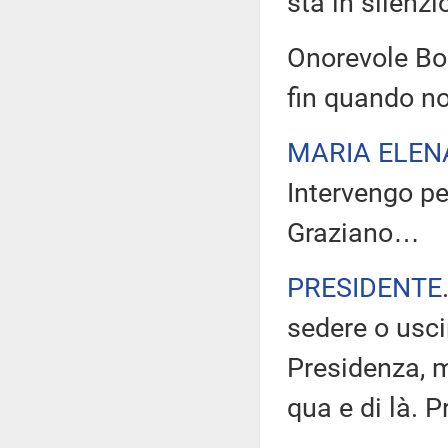
sta in silenz
Onorevole Bo
fin quando no
MARIA ELEN
Intervengo pe
Graziano…
PRESIDENTE
sedere o uscir
Presidenza, ma
qua e di là. P