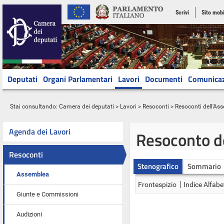
Scrivi
Sito mobi
Deputati
Organi Parlamentari
Lavori
Documenti
Comunica
Stai consultando:
Camera dei deputati
>
Lavori
>
Resoconti
>
Resoconti dell'As
Agenda dei Lavori
Resoconto d
Resoconti
Stenografico
Sommario
Assemblea
Frontespizio
Indice Alfabe
Giunte e Commissioni
Audizioni