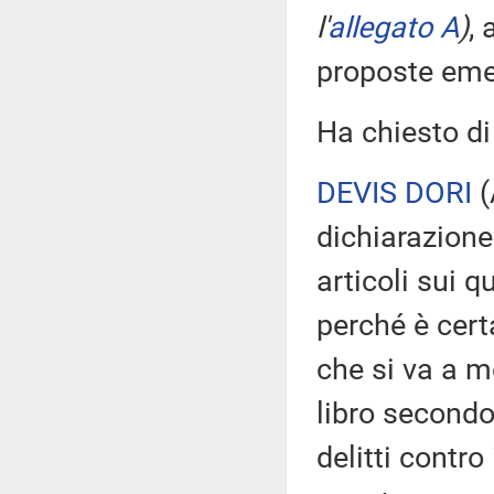
l'
allegato A
)
,
proposte eme
Ha chiesto di
DEVIS DORI
(
dichiarazione 
articoli sui 
perché è cert
che si va a mo
libro secondo
delitti contro