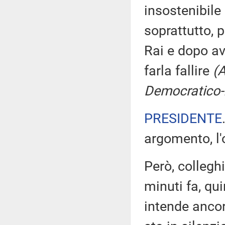
insostenibile
soprattutto, p
Rai e dopo av
farla fallire
(A
Democratico-I
PRESIDENTE
argomento, l'
Però, collegh
minuti fa, qu
intende ancor