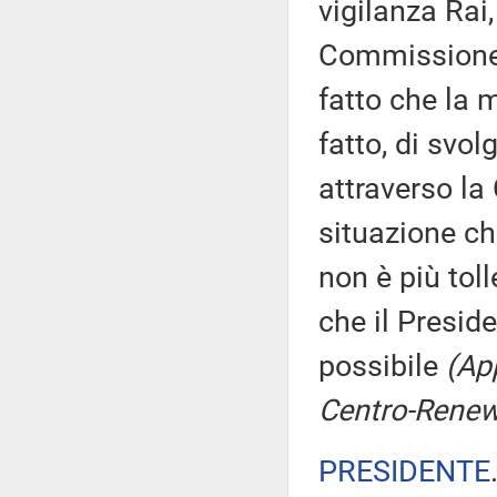
vigilanza Rai
Commissione di
fatto che la 
fatto, di svol
attraverso l
situazione ch
non è più tol
che il Presid
possibile
(App
Centro-Renew
PRESIDENTE