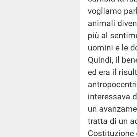
vogliamo parla
animali divent
più al sentim
uomini e le d
Quindi, il be
ed era il ris
antropocentri
interessava di
un avanzament
tratta di un 
Costituzione 