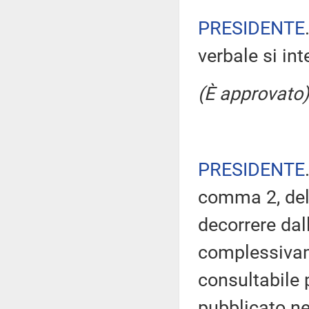
PRESIDENTE
verbale si in
(È approvato)
PRESIDENTE
comma 2, del
decorrere dal
complessivam
consultabile 
pubblicato nel