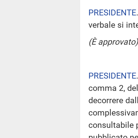
PRESIDENTE
verbale si in
(È approvato)
PRESIDENTE
comma 2, del
decorrere dal
complessivam
consultabile 
pubblicato nel