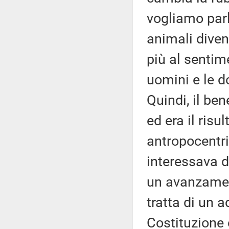
vogliamo parla
animali divent
più al sentim
uomini e le d
Quindi, il be
ed era il ris
antropocentri
interessava di
un avanzament
tratta di un 
Costituzione 