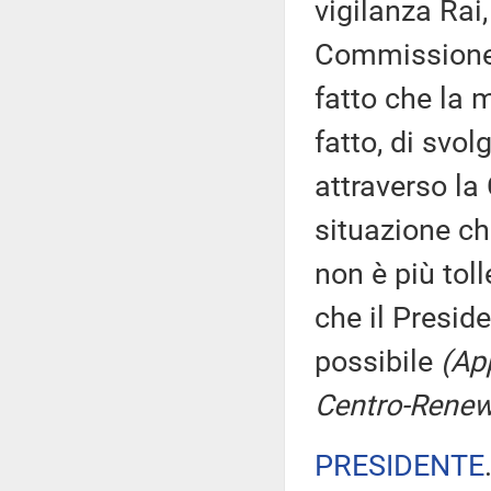
vigilanza Rai
Commissione di
fatto che la 
fatto, di svol
attraverso l
situazione ch
non è più tol
che il Presid
possibile
(App
Centro-Renew
PRESIDENTE