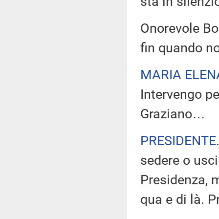
sta in silenz
Onorevole Bo
fin quando no
MARIA ELEN
Intervengo pe
Graziano…
PRESIDENTE
sedere o uscir
Presidenza, ma
qua e di là. P