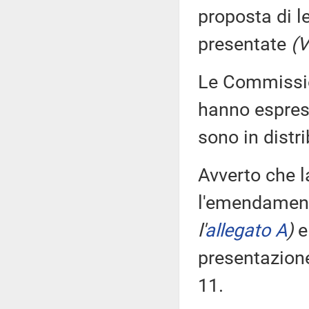
proposta di l
presentate
(V
Le Commission
hanno espress
sono in distr
Avverto che 
l'emendament
l'
allegato A
)
e 
presentazion
11.