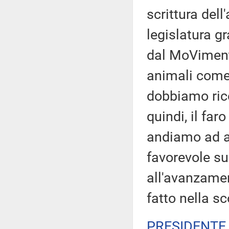
scrittura dell
legislatura g
dal MoVimento
animali come 
dobbiamo rico
quindi, il far
andiamo ad ap
favorevole sul
all'avanzamen
fatto nella sc
PRESIDENTE