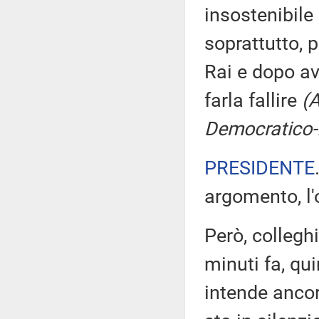
insostenibile
soprattutto, p
Rai e dopo av
farla fallire
(A
Democratico-I
PRESIDENTE
argomento, l'
Però, collegh
minuti fa, qu
intende ancor