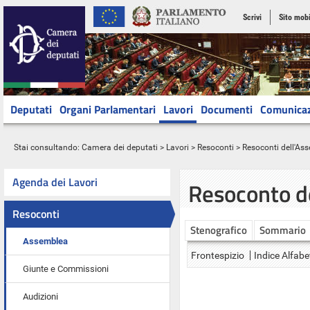
Scrivi
Sito mobi
Deputati
Organi Parlamentari
Lavori
Documenti
Comunica
Stai consultando:
Camera dei deputati
>
Lavori
>
Resoconti
>
Resoconti dell'As
Agenda dei Lavori
Resoconto d
Resoconti
Stenografico
Sommario
Assemblea
Frontespizio
Indice Alfabe
Giunte e Commissioni
Audizioni