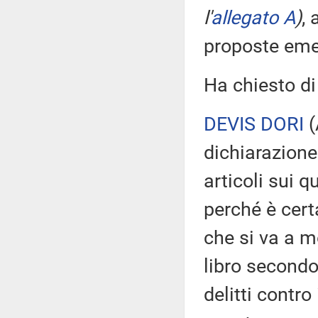
l'
allegato A
)
,
proposte eme
Ha chiesto di
DEVIS DORI
(
dichiarazione 
articoli sui 
perché è cert
che si va a mo
libro secondo
delitti contro