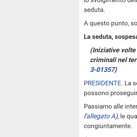
seduta.
A questo punto, so
La seduta, sospesa 
(Iniziative volt
criminali nel ter
3-01357
)
PRESIDENTE
. La s
possono proseguire 
Passiamo alle inte
l'
allegato A
)
, le qu
congiuntamente.