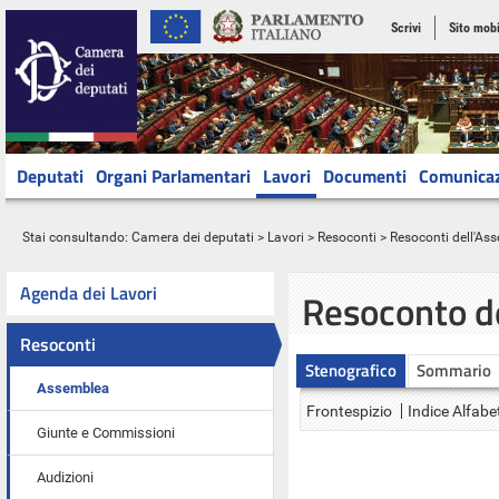
Scrivi
Sito mobi
Deputati
Organi Parlamentari
Lavori
Documenti
Comunica
Stai consultando:
Camera dei deputati
>
Lavori
>
Resoconti
>
Resoconti dell'As
Agenda dei Lavori
Resoconto d
Resoconti
Stenografico
Sommario
Assemblea
Frontespizio
Indice Alfabe
Giunte e Commissioni
Audizioni