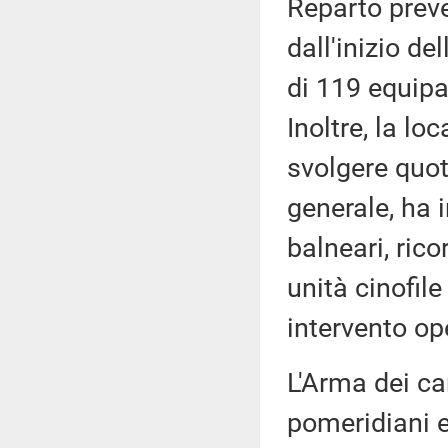
Reparto preve
dall'inizio de
di 119 equip
Inoltre, la lo
svolgere quot
generale, ha i
balneari, rico
unità cinofil
intervento op
L'Arma dei car
pomeridiani e