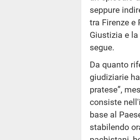
seppure indir
tra Firenze e 
Giustizia e l
segue.
Da quanto rife
giudiziarie h
pratese”, mes
consiste nell
base al Paes
stabilendo or
pachistani, b