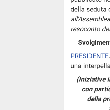
della seduta
all'Assemblea
resoconto del
Svolgiment
PRESIDENTE
una interpell
(Iniziative 
con partic
della pr