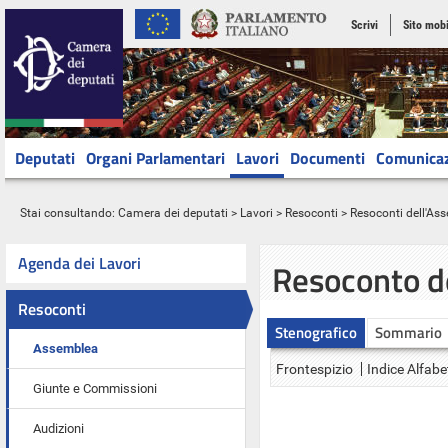
Scrivi
Sito mobi
Deputati
Organi Parlamentari
Lavori
Documenti
Comunica
Stai consultando:
Camera dei deputati
>
Lavori
>
Resoconti
>
Resoconti dell'As
Agenda dei Lavori
Resoconto d
Resoconti
Stenografico
Sommario
Assemblea
Frontespizio
Indice Alfabe
Giunte e Commissioni
Audizioni