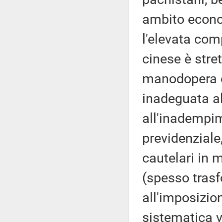
ambito econo
l'elevata com
cinese è stre
manodopera cl
inadeguata al
all'inadempim
previdenziale
cautelari in m
(spesso trasfo
all'imposizion
sistematica vi