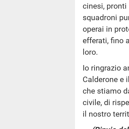
cinesi, pront
squadroni pun
operai in prot
efferati, fino
loro.
Io ringrazio a
Calderone e i
che stiamo da
civile, di risp
il nostro terri