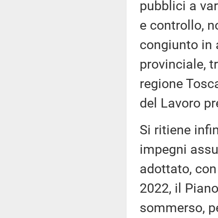
pubblici a var
e controllo, n
congiunto in 
provinciale, t
regione Tosc
del Lavoro pr
Si ritiene inf
impegni assun
adottato, con
2022, il Piano
sommerso, per