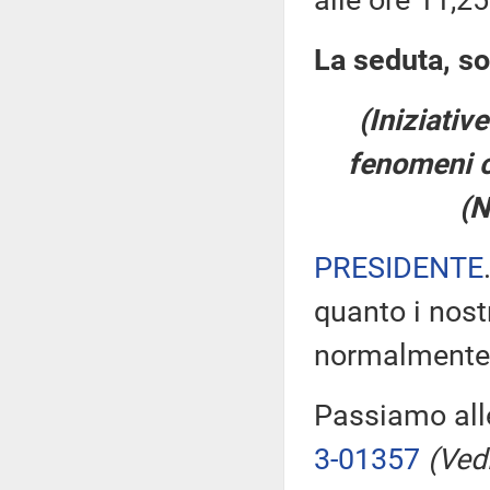
alle ore 11,25
La seduta, so
(Iniziativ
fenomeni cr
(N
PRESIDENTE
quanto i nost
normalmente, r
Passiamo alle
3-01357
(Vedi