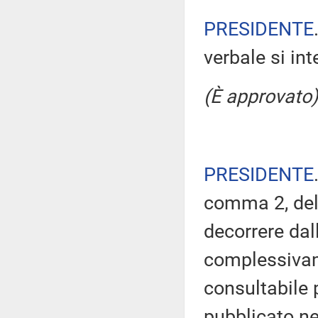
PRESIDENTE
verbale si in
(È approvato)
PRESIDENTE
comma 2, del
decorrere dal
complessivam
consultabile 
pubblicato nel