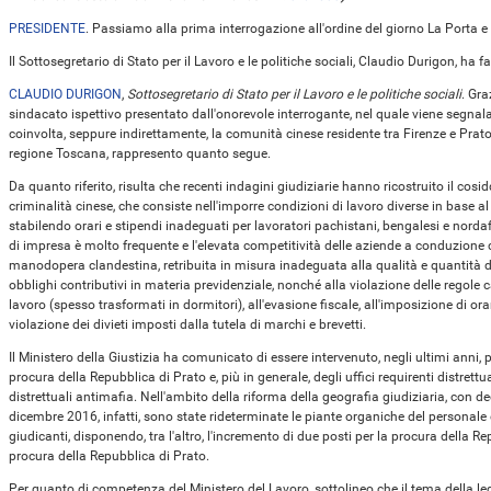
PRESIDENTE
. Passiamo alla prima interrogazione all'ordine del giorno La Porta e
Il Sottosegretario di Stato per il Lavoro e le politiche sociali, Claudio Durigon, ha f
CLAUDIO DURIGON
,
Sottosegretario di Stato per il Lavoro e le politiche sociali
. Gra
sindacato ispettivo presentato dall'onorevole interrogante, nel quale viene segnal
coinvolta, seppure indirettamente, la comunità cinese residente tra Firenze e Prato, i
regione Toscana, rappresento quanto segue.
Da quanto riferito, risulta che recenti indagini giudiziarie hanno ricostruito il cos
criminalità cinese, che consiste nell'imporre condizioni di lavoro diverse in base
stabilendo orari e stipendi inadeguati per lavoratori pachistani, bengalesi e nord
di impresa è molto frequente e l'elevata competitività delle aziende a conduzione
manodopera clandestina, retribuita in misura inadeguata alla qualità e quantità d
obblighi contributivi in materia previdenziale, nonché alla violazione delle regole c
lavoro (spesso trasformati in dormitori), all'evasione fiscale, all'imposizione di ora
violazione dei divieti imposti dalla tutela di marchi e brevetti.
Il Ministero della Giustizia ha comunicato di essere intervenuto, negli ultimi anni, 
procura della Repubblica di Prato e, più in generale, degli uffici requirenti distrettua
distrettuali antimafia. Nell'ambito della riforma della geografia giudiziaria, con de
dicembre 2016, infatti, sono state rideterminate le piante organiche del personale d
giudicanti, disponendo, tra l'altro, l'incremento di due posti per la procura della Re
procura della Repubblica di Prato.
Per quanto di competenza del Ministero del Lavoro, sottolineo che il tema della leg