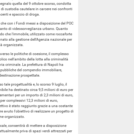
 segnalo quella del 9 ottobre scorso, condotta
 di custodia cautelare in carcere nei confronti
acenti e spaccio di droga.
nalo che con i Fondi messi a disposizione del POC
mpianto di videosorveglianza urbano. Quanto
ordo che l'immobile, utilizzato come roccaforte
nato alla gestione dell'Agenzia nazionale per
ità organizzata.
averso le politiche di coesione, il complesso
ico nell'ambito della lotta alla criminalità
ia criminale. La prefettura di Napoli ha
tà pubbliche del compendio immobiliare,
di destinazione prospettate.
o tale progettualità e, lo scorso 9 luglio, il
ile ha destinato circa 9,5 milioni di euro per
ementari per un importo di 2,3 milioni di euro,
o per complessivi 12,3 milioni di euro,
ttivo è stato raggiunto grazie a una costante
 avuto l'obiettivo di realizzare un progetto di
mine organizzato.
ale, consentirà di mettere a disposizione
attualmente priva di spazi verdi attrezzati per