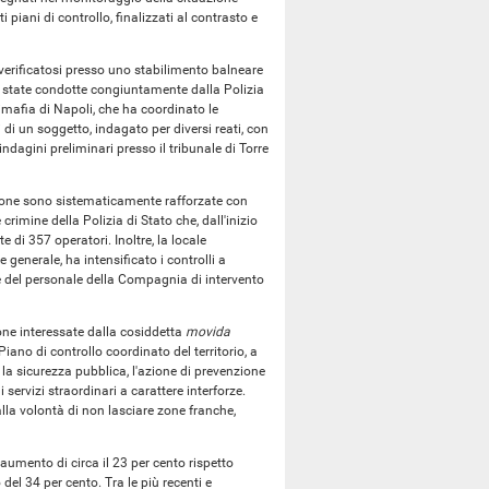
i piani di controllo, finalizzati al contrasto e
, verificatosi presso uno stabilimento balneare
ono state condotte congiuntamente dalla Polizia
ntimafia di Napoli, che ha coordinato le
di un soggetto, indagato per diversi reati, con
ndagini preliminari presso il tribunale di Torre
stione sono sistematicamente rafforzate con
 crimine della Polizia di Stato che, dall'inizio
di 357 operatori. Inoltre, la locale
generale, ha intensificato i controlli a
le e del personale della Compagnia di intervento
 zone interessate dalla cosiddetta
movida
Piano di controllo coordinato del territorio, a
 la sicurezza pubblica, l'azione di prevenzione
ervizi straordinari a carattere interforze.
alla volontà di non lasciare zone franche,
 aumento di circa il 23 per cento rispetto
el 34 per cento. Tra le più recenti e