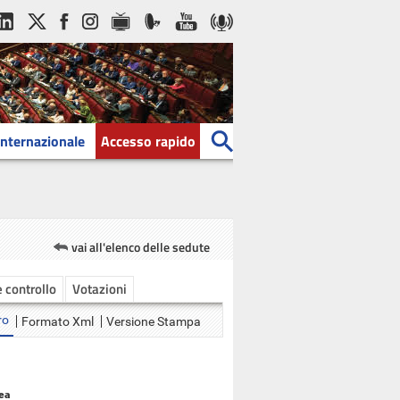
Internazionale
Accesso rapido
vai all'elenco delle sedute
e controllo
Votazioni
ro
Formato Xml
Versione Stampa
ea