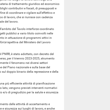
n materia di trattamento giuridico ed economico
lighi contributivi e fiscali, di presupposti e
 fine di coordinare e vigilare sull'effettivo e
uppo di lavoro, che si riunisce con cadenza
ale del lavoro.
l'ambito del Tavolo interforze coordinato
tti pubblici a vario titolo coinvolti nelle
iunto in attuazione di programmi attivi in
force
ispettiva del Ministero del Lavoro
n il PNRR, è stato adottato, con decreto del
erso, per il triennio 2023-2025, strumento
amente il fenomeno nei diversi settori
ne del Piano nazionale e sulla base del
 sul doppio binario della repressione e della
a più efficiente attività di pianificazione
tro lato, vengono previsti interventi normativi
 e/o di pregiudizio per la salute e sicurezza
amento delle attività di accertamento e
te e sicurezza sui luoghi di lavoro, e anche