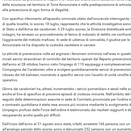
della sicurezza nel territorio di Torre Annunziata e nella predisposizione di articolat
alla prevenzione di ogni forma di illegalità.
Con specifico riferimento all'episodio criminale citato dall'onorevole interrogante
di quella località, lo scorso 18 luglio, rappresento che le attività investigative s
di Stato e dall'Arma dei carabinieri. Il 29 luglio scorso, la Direzione distrettuale a
indagini, ha emesso un provvedimento di fermo di indiziato di delitto nei confronti 
l'aggravante del metodo mafioso. In sede di udienza di convalida, il giudice per le i
Annunziata ne ha disposto la custodia cautelare in carcere.
Le attività di prevenzione volte ad arginare i fenomeni criminosi nell'area in que
mirati servizi straordinari di controllo del territorio operati dal Reparto prevenzione
dell'anno al 28 ottobre, hanno visto l'impiego di 119 equipaggi e complessivamente 
Compagnia dei Carabinieri, oltre a svolgere quotidianamente servizi di prevenzione 
ridosso dei lidi balneari, ricorrendo a specifici servizi con l'ausilio di unità cinofi
operativo.
L'Arma dei carabinieri ha, altresì, incrementato i servizi pomeridiani e serali nelle
anche al fine di specifico di prevenire episodi di violenza minorile. Nell'ambito del 
seguito delle determinazioni assunte in sede di Comitato provinciale per l'ordine e
e contrasto quotidiana è stata resa ancora più incisiva mediante lo svolgimento di s
L'impegno profuso dalle Forze dell'ordine è testimoniato dai risultati raggiunti e d
recuperando anche quelle più difficili.
Dall'inizio dell'anno al 31 agosto sono state, infatti, arrestate 166 persone, con un
all'analogo periodo dello scorso anno, e denunciate 252 persone, con un aumento d