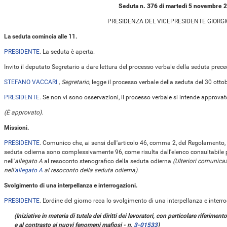
Seduta n. 376 di martedì 5 novembre 
PRESIDENZA DEL VICEPRESIDENTE GIORGI
La seduta comincia alle 11.
PRESIDENTE
. La seduta è aperta.
Invito il deputato Segretario a dare lettura del processo verbale della seduta prece
STEFANO VACCARI
, Segretario
, legge il processo verbale della seduta del 30 otto
PRESIDENTE
. Se non vi sono osservazioni, il processo verbale si intende approvat
(È approvato)
.
Missioni.
PRESIDENTE
. Comunico che, ai sensi dell'articolo 46, comma 2, del Regolamento, 
seduta odierna sono complessivamente 96, come risulta dall'elenco consultabile 
nell'
allegato A
al resoconto stenografico della seduta odierna
(Ulteriori comunica
nell'
allegato A
al resoconto della seduta odierna)
.
Svolgimento di una interpellanza e interrogazioni.
PRESIDENTE
. L'ordine del giorno reca lo svolgimento di una interpellanza e interr
(Iniziative in materia di tutela dei diritti dei lavoratori, con particolare riferiment
e al contrasto ai nuovi fenomeni mafiosi - n.
3-01533
)