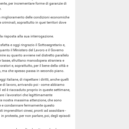
istente, per incrementare forme di garanzie di
.
un miglioramento delle condizioni economiche
criminali, soprattutto in quei territori dove
la risposta alla sua interrogazione.
sfatta e oggi ringrazio il Sottosegretario e,
quanto il Ministero del Lavoro e il Governo
nire su quanto avviene nel distretto parallelo
le tasse, sfruttano manodopera straniera e
ratori e, soprattutto, per il bene della città e
amo, ma che spesso passa in secondo piano.
i italiane, di rispettare i diritti, anche quelli
ore di lavoro, arrivando poi - come abbiamo
 ed è riaccaduto proprio in queste settimane,
re i lavoratori che legittimamente
 parte nostra massima attenzione, che sono
iare e condannare fermamente questo
ti imprenditori cinesi, pronti ad assoldare -
n protesta, per non parlare, poi, degli episodi