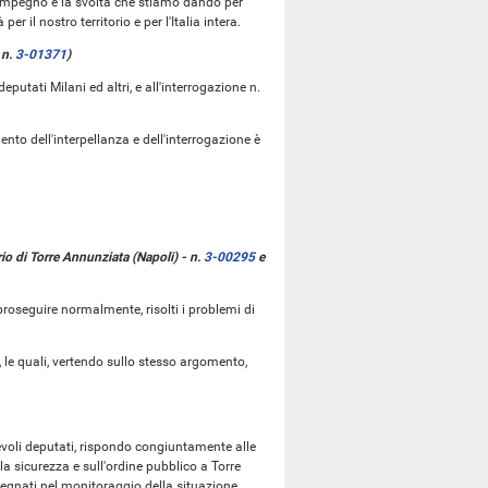
 l'impegno e la svolta che stiamo dando per
 per il nostro territorio e per l'Italia intera.
 n.
3-01371
)
deputati Milani ed altri, e all'interrogazione n.
ento dell'interpellanza e dell'interrogazione è
rio di Torre Annunziata (Napoli) - n.
3-00295
e
 proseguire normalmente, risolti i problemi di
, le quali, vertendo sullo stesso argomento,
evoli deputati, rispondo congiuntamente alle
a sicurezza e sull'ordine pubblico a Torre
pegnati nel monitoraggio della situazione