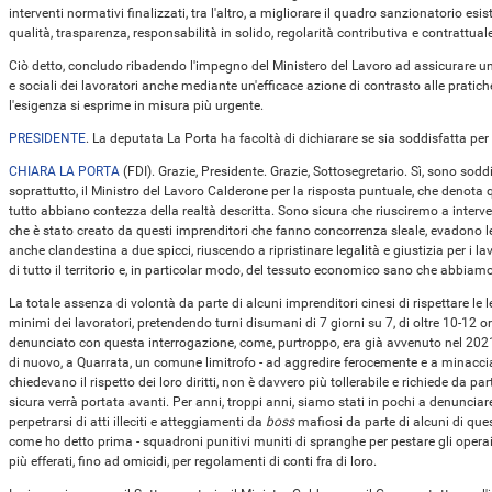
interventi normativi finalizzati, tra l'altro, a migliorare il quadro sanzionatorio es
qualità, trasparenza, responsabilità in solido, regolarità contributiva e contrattuale
Ciò detto, concludo ribadendo l'impegno del Ministero del Lavoro ad assicurare 
e sociali dei lavoratori anche mediante un'efficace azione di contrasto alle pratiche 
l'esigenza si esprime in misura più urgente.
PRESIDENTE
. La deputata La Porta ha facoltà di dichiarare se sia soddisfatta per 
CHIARA LA PORTA
(
FDI
). Grazie, Presidente. Grazie, Sottosegretario. Sì, sono soddi
soprattutto, il Ministro del Lavoro Calderone per la risposta puntuale, che denota 
tutto abbiano contezza della realtà descritta. Sono sicura che riusciremo a interve
che è stato creato da questi imprenditori che fanno concorrenza sleale, evadono 
anche clandestina a due spicci, riuscendo a ripristinare legalità e giustizia per i lavo
di tutto il territorio e, in particolar modo, del tessuto economico sano che abbi
La totale assenza di volontà da parte di alcuni imprenditori cinesi di rispettare le legg
minimi dei lavoratori, pretendendo turni disumani di 7 giorni su 7, di oltre 10-12 
denunciato con questa interrogazione, come, purtroppo, era già avvenuto nel 2021
di nuovo, a Quarrata, un comune limitrofo - ad aggredire ferocemente e a minaccia
chiedevano il rispetto dei loro diritti, non è davvero più tollerabile e richiede da
sicura verrà portata avanti. Per anni, troppi anni, siamo stati in pochi a denunc
perpetrarsi di atti illeciti e atteggiamenti da
boss
mafiosi da parte di alcuni di ques
come ho detto prima - squadroni punitivi muniti di spranghe per pestare gli operai i
più efferati, fino ad omicidi, per regolamenti di conti fra di loro.