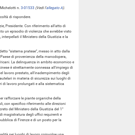
 Michelotti n.
3-01533
(Vedi l'
allegato A
)
.
acoltà di rispondere.
zie, Presidente. Con riferimento all'atto di
ato un episodio di violenza che avrebbe visto
nterpellati il Ministero della Giustizia e la
iddetto “sistema pratese”, messo in atto dalla
 al Paese di provenienza della manodopera,
africani. La delinquenza in ambito economico e
 cinese è strettamente connessa all'impiego di
el lavoro prestato, all'inadempimento degli
autelari in materia di sicurezza sui luoghi di
ri di lavoro prolungati e alla sistematica
per rafforzare le piante organiche della
li, con specifico riferimento alle direzioni
creto del Ministero della Giustizia del 1°
i magistratura degli uffici requirenti e
pubblica di Firenze e di un posto per la
alità nei luoghi di lavoro coinvolge una