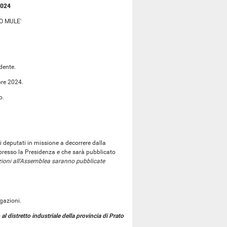
2024
O MULE'
dente.
bre 2024.
o.
i deputati in missione a decorrere dalla
presso la Presidenza e che sarà pubblicato
zioni all'Assemblea saranno pubblicate
ogazioni.
o al distretto industriale della provincia di Prato