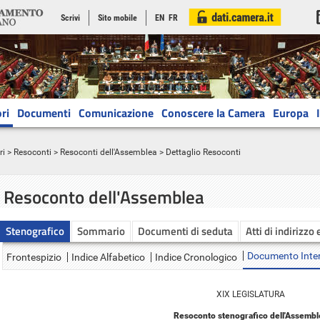
Scrivi
Sito mobile
EN
FR
ri
Documenti
Comunicazione
Conoscere la Camera
Europa
ri
>
Resoconti
>
Resoconti dell'Assemblea
> Dettaglio Resoconti
Resoconto dell'Assemblea
Stenografico
Sommario
Documenti di seduta
Atti di indirizzo 
Documento Inte
Frontespizio
Indice Alfabetico
Indice Cronologico
XIX LEGISLATURA
Resoconto stenografico dell'Assembl