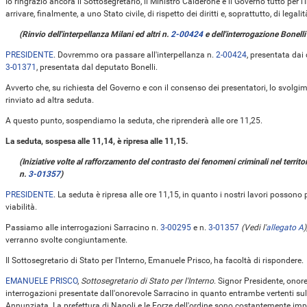
Io ringrazio ancora il Sottosegretario, il Ministro Calderone e il Governo tutto per
arrivare, finalmente, a uno Stato civile, di rispetto dei diritti e, soprattutto, di legalità
(Rinvio dell'interpellanza Milani ed altri n.
2-00424
e dell'interrogazione Bonelli
PRESIDENTE
. Dovremmo ora passare all'interpellanza n.
2-00424
, presentata dai 
3-01371
, presentata dal deputato Bonelli.
Avverto che, su richiesta del Governo e con il consenso dei presentatori, lo svolgim
rinviato ad altra seduta.
A questo punto, sospendiamo la seduta, che riprenderà alle ore 11,25.
La seduta, sospesa alle 11,14, è ripresa alle 11,15.
(Iniziative volte al rafforzamento del contrasto dei fenomeni criminali nel territo
n.
3-01357
)
PRESIDENTE
. La seduta è ripresa alle ore 11,15, in quanto i nostri lavori possono
viabilità.
Passiamo alle interrogazioni Sarracino n.
3-00295
e n.
3-01357
(Vedi l'
allegato A
)
verranno svolte congiuntamente.
Il Sottosegretario di Stato per l'Interno, Emanuele Prisco, ha facoltà di rispondere.
EMANUELE PRISCO
,
Sottosegretario di Stato per l'Interno
. Signor Presidente, onor
interrogazioni presentate dall'onorevole Sarracino in quanto entrambe vertenti sull
Annunziata. La prefettura di Napoli e le Forze dell'ordine sono costantemente im