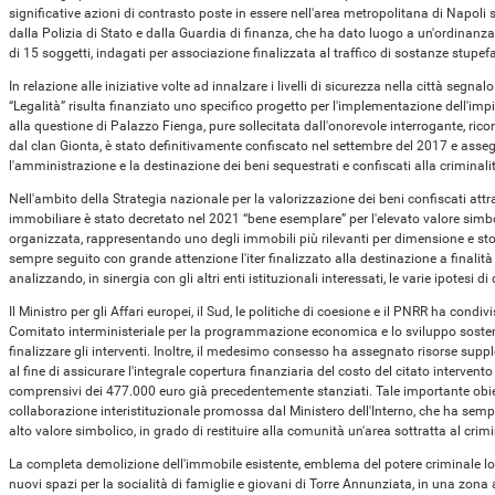
significative azioni di contrasto poste in essere nell'area metropolitana di Napoli
dalla Polizia di Stato e dalla Guardia di finanza, che ha dato luogo a un'ordinanza
di 15 soggetti, indagati per associazione finalizzata al traffico di sostanze stupef
In relazione alle iniziative volte ad innalzare i livelli di sicurezza nella città seg
“Legalità” risulta finanziato uno specifico progetto per l'implementazione dell'i
alla questione di Palazzo Fienga, pure sollecitata dall'onorevole interrogante, ric
dal clan Gionta, è stato definitivamente confiscato nel settembre del 2017 e asseg
l'amministrazione e la destinazione dei beni sequestrati e confiscati alla criminal
Nell'ambito della Strategia nazionale per la valorizzazione dei beni confiscati attr
immobiliare è stato decretato nel 2021 “bene esemplare” per l'elevato valore simbol
organizzata, rappresentando uno degli immobili più rilevanti per dimensione e stor
sempre seguito con grande attenzione l'iter finalizzato alla destinazione a finali
analizzando, in sinergia con gli altri enti istituzionali interessati, le varie ipotesi 
Il Ministro per gli Affari europei, il Sud, le politiche di coesione e il PNRR ha condivis
Comitato interministeriale per la programmazione economica e lo sviluppo sostenib
finalizzare gli interventi. Inoltre, il medesimo consesso ha assegnato risorse suppl
al fine di assicurare l'integrale copertura finanziaria del costo del citato intervent
comprensivi dei 477.000 euro già precedentemente stanziati. Tale importante obie
collaborazione interistituzionale promossa dal Ministero dell'Interno, che ha sempre
alto valore simbolico, in grado di restituire alla comunità un'area sottratta al cri
La completa demolizione dell'immobile esistente, emblema del potere criminale loc
nuovi spazi per la socialità di famiglie e giovani di Torre Annunziata, in una zona 