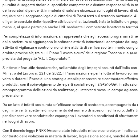
pluralità di soggetti titolari di specifiche competenze e distinte responsabilità i
dei lavoratori dipendenti, in materia di salute e sicurezza sui luoghi di lavoro, di obb
requisiti per il soggiorno legale di cittadini di Paesi terzi sul territorio nazionale. Al
diligente esercizio delle rispettive attribuzioni istituzionali, è stato istituito un gr
mensile, al quale partecipa anche l'INL mediante il competente Ispettorato territori
Per completezza di informazione, si rappresenta che agli accessi programmati nel
dalla prefettura si aggiungono le ordinarie attività istituzionali adempiute dai sogge
attività di vigilanza e controllo, nonché le attività di verifica svolte in modo cong
ambito provinciale, tra cui il Piano “Lavoro sicuro” della regione Toscana e la
task 
prevista dal progetto “A.L.T. Caporalato!”.
Si ritiene infine utile ricordare che, nell'ambito degli impegni assunti dall'Italia co
Ministro del Lavoro n. 221 del 2022, il Piano nazionale per la lotta al lavoro somm
volto a dotare il Paese di una strategia stabile per prevenire e contrastare effettiv
produttivi, con il coinvolgimento delle parti sociali e degli
stakeholder
. In attuazio
cronoprogramma delle azioni da realizzare, gli interventi messi in campo agiscono
prevenzione.
Da un lato, è infatti assicurata un'efficace azione di contrasto, accompagnata da un
degli interventi ispettivi e di incremento del numero di ispezioni sul lavoro; dall'al
per disincentivare condotte che espongano i lavoratori a condizioni di sfruttamento
nei luoghi di lavoro.
Con il decreto-legge PNRR-
bis
sono state introdotte misure concrete per il rafforz
contrasto delle violazioni in materia di lavoro, legislazione sociale, nonché di salu