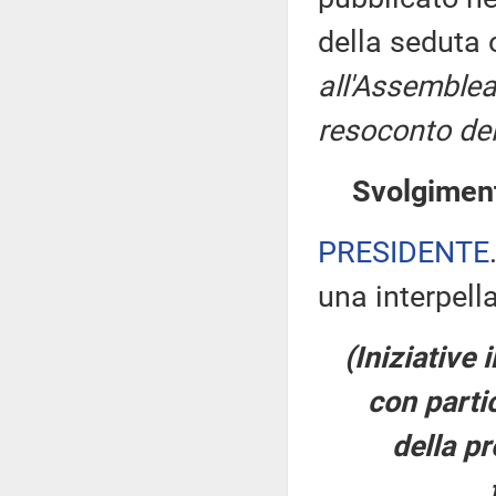
della seduta
all'Assemblea
resoconto del
Svolgiment
PRESIDENTE
una interpell
(Iniziative 
con partic
della pr