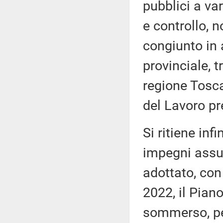
pubblici a var
e controllo, n
congiunto in 
provinciale, t
regione Tosc
del Lavoro pr
Si ritiene inf
impegni assun
adottato, con
2022, il Piano
sommerso, per