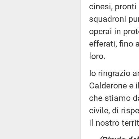
cinesi, pront
squadroni pun
operai in prot
efferati, fino
loro.
Io ringrazio a
Calderone e i
che stiamo da
civile, di risp
il nostro terri