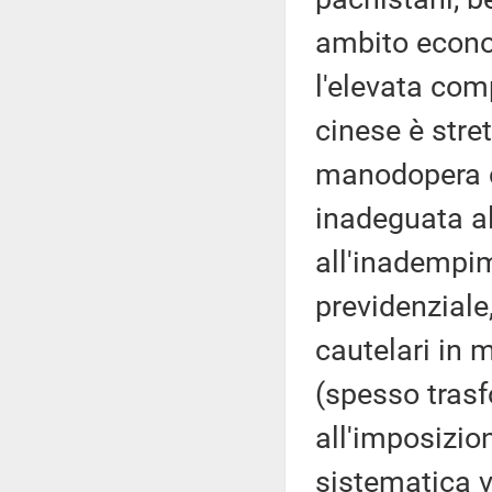
ambito econo
l'elevata com
cinese è stre
manodopera cl
inadeguata al
all'inadempim
previdenziale
cautelari in m
(spesso trasfo
all'imposizion
sistematica vi