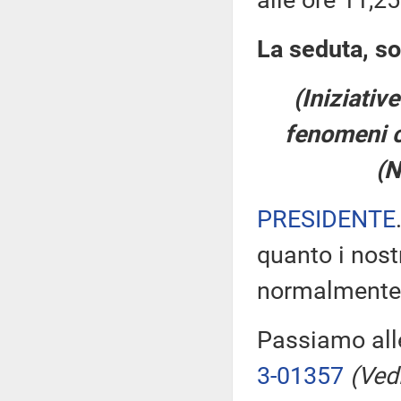
alle ore 11,25
La seduta, so
(Iniziativ
fenomeni cr
(N
PRESIDENTE
quanto i nost
normalmente, r
Passiamo alle
3-01357
(Vedi