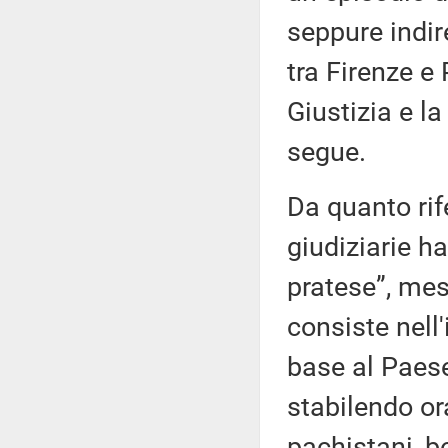
seppure indir
tra Firenze e 
Giustizia e l
segue.
Da quanto rife
giudiziarie h
pratese”, mes
consiste nell
base al Paes
stabilendo or
pachistani, b