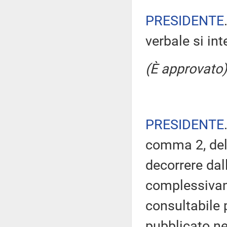
PRESIDENTE
verbale si in
(È approvato)
PRESIDENTE
comma 2, del
decorrere dal
complessivam
consultabile 
pubblicato nel