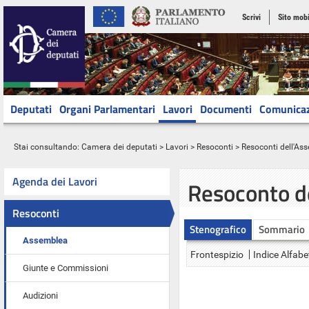
Scrivi
Sito mobi
Deputati
Organi Parlamentari
Lavori
Documenti
Comunica
Stai consultando:
Camera dei deputati
>
Lavori
>
Resoconti
>
Resoconti dell'As
Agenda dei Lavori
Resoconto d
Resoconti
Stenografico
Sommario
Assemblea
Frontespizio
Indice Alfabe
Giunte e Commissioni
Audizioni