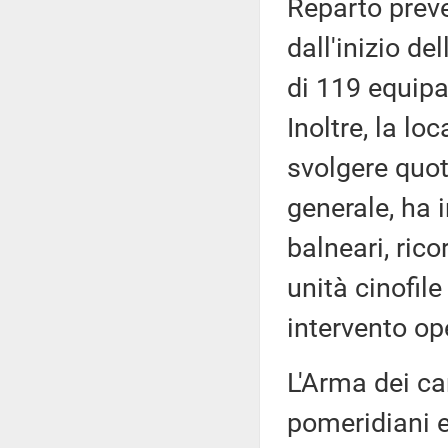
Reparto preve
dall'inizio de
di 119 equip
Inoltre, la lo
svolgere quot
generale, ha i
balneari, rico
unità cinofil
intervento op
L'Arma dei car
pomeridiani e