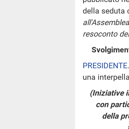
della seduta
all'Assemblea
resoconto del
Svolgiment
PRESIDENTE
una interpell
(Iniziative 
con partic
della pr