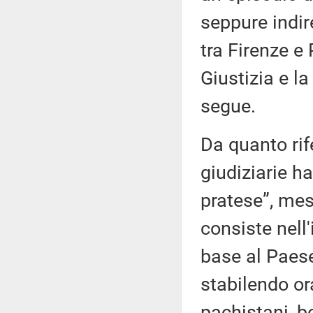
seppure indir
tra Firenze e 
Giustizia e l
segue.
Da quanto rife
giudiziarie h
pratese”, mes
consiste nell
base al Paes
stabilendo or
pachistani, b