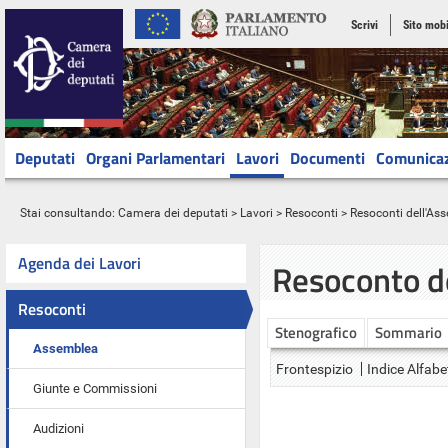
Scrivi
Sito mobi
Deputati
Organi Parlamentari
Lavori
Documenti
Comunica
Stai consultando:
Camera dei deputati
>
Lavori
>
Resoconti
>
Resoconti dell'As
Agenda dei Lavori
Resoconto d
Resoconti
Stenografico
Sommario
Assemblea
Frontespizio
Indice Alfabe
Giunte e Commissioni
Audizioni