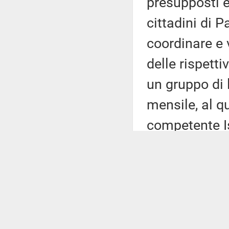
presupposti e 
cittadini di P
coordinare e v
delle rispettiv
un gruppo di 
mensile, al q
competente Is
Per completez
agli accessi 
interforze co
ordinarie atti