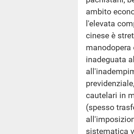
ambito econo
l'elevata com
cinese è stre
manodopera cl
inadeguata al
all'inadempim
previdenziale
cautelari in m
(spesso trasfo
all'imposizion
sistematica vi