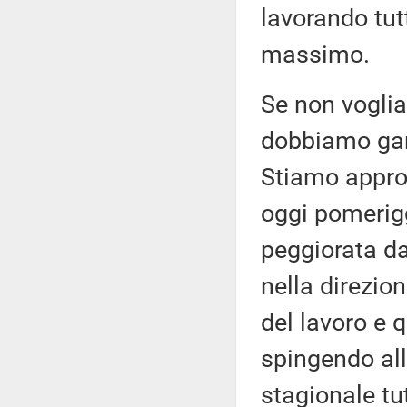
lavorando tut
massimo.
Se non voglia
dobbiamo gara
Stiamo appro
oggi pomerigg
peggiorata d
nella direzio
del lavoro e q
spingendo al
stagionale tu