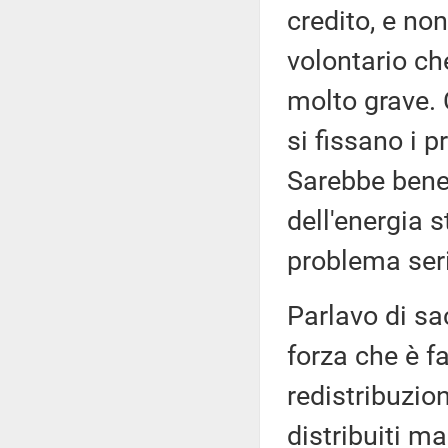
credito, e no
volontario ch
molto grave. 
si fissano i p
Sarebbe bene 
dell'energia 
problema ser
Parlavo di sac
forza che è f
redistribuzion
distribuiti m