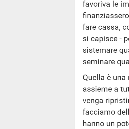
favoriva le i
finanziassero
fare cassa, c
si capisce - p
sistemare qua
seminare qua
Quella è una 
assieme a tut
venga riprist
facciamo dell
hanno un pote