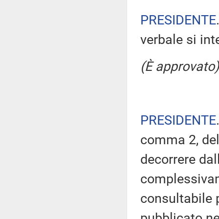
PRESIDENTE
verbale si in
(È approvato)
PRESIDENTE
comma 2, del
decorrere dal
complessivam
consultabile 
pubblicato nel