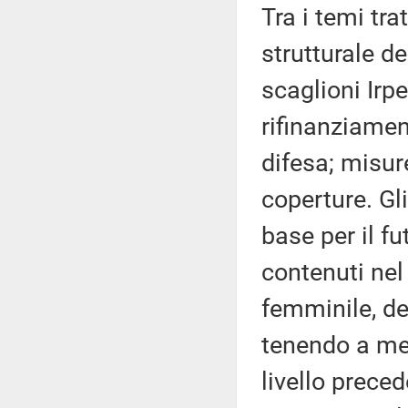
Tra i temi tra
strutturale de
scaglioni Irpe
rifinanziamen
difesa; misur
coperture. Gl
base per il f
contenuti nel
femminile, dei
tenendo a men
livello prece