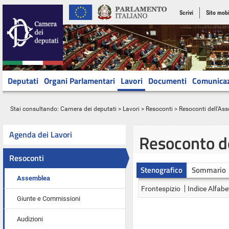
Scrivi
Sito mobi
Deputati
Organi Parlamentari
Lavori
Documenti
Comunica
Stai consultando:
Camera dei deputati
>
Lavori
>
Resoconti
>
Resoconti dell'As
Agenda dei Lavori
Resoconto d
Resoconti
Stenografico
Sommario
Assemblea
Frontespizio
Indice Alfabe
Giunte e Commissioni
Audizioni