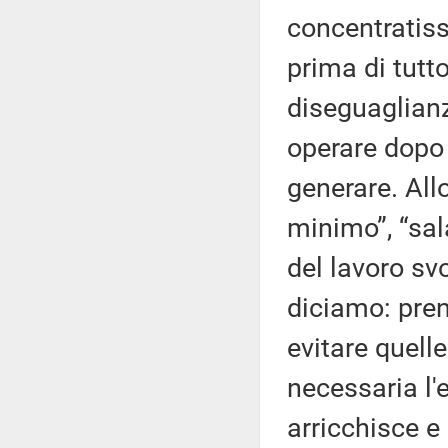
concentratiss
prima di tutt
diseguaglianz
operare dopo
generare. All
minimo”, “sal
del lavoro svo
diciamo: pren
evitare quell
necessaria l'e
arricchisce e 