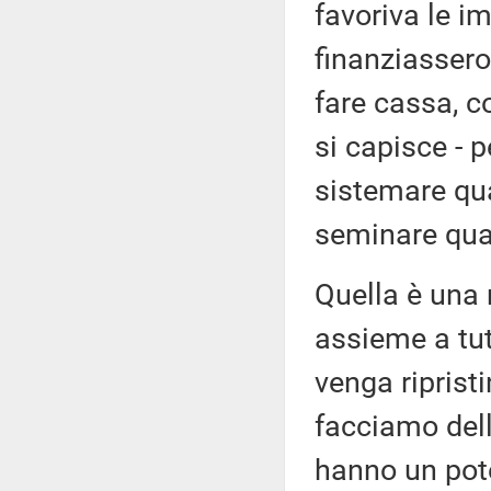
favoriva le i
finanziassero
fare cassa, c
si capisce - p
sistemare qua
seminare qua
Quella è una 
assieme a tut
venga riprist
facciamo dell
hanno un pote