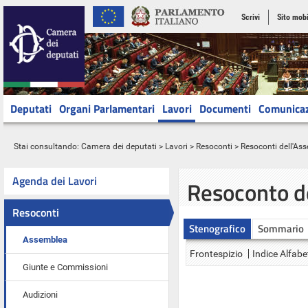
Scrivi
Sito mobi
Deputati
Organi Parlamentari
Lavori
Documenti
Comunica
Stai consultando:
Camera dei deputati
>
Lavori
>
Resoconti
>
Resoconti dell'As
Agenda dei Lavori
Resoconto d
Resoconti
Stenografico
Sommario
Assemblea
Frontespizio
Indice Alfabe
Giunte e Commissioni
Audizioni