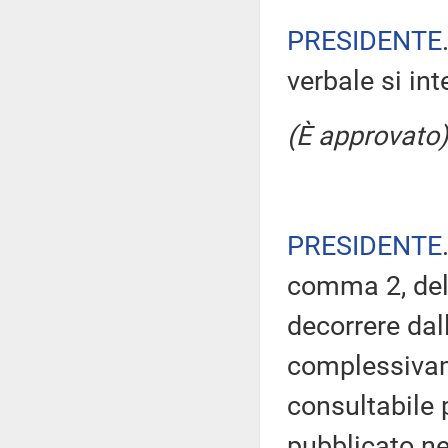
PRESIDENTE
verbale si in
(È approvato)
PRESIDENTE
comma 2, del
decorrere dal
complessivam
consultabile 
pubblicato nel