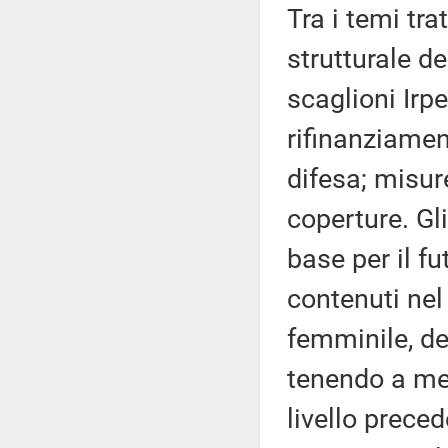
Tra i temi tra
strutturale de
scaglioni Irpe
rifinanziamen
difesa; misur
coperture. Gl
base per il f
contenuti nel
femminile, dei
tenendo a men
livello prece