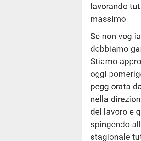
lavorando tut
massimo.
Se non voglia
dobbiamo gara
Stiamo appro
oggi pomerigg
peggiorata d
nella direzio
del lavoro e q
spingendo al
stagionale tu