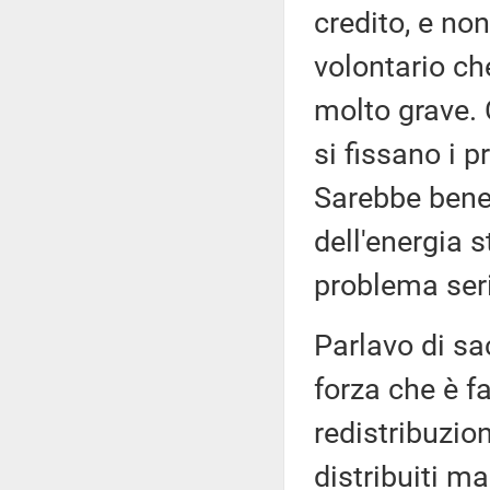
credito, e no
volontario ch
molto grave. 
si fissano i p
Sarebbe bene 
dell'energia 
problema ser
Parlavo di sac
forza che è f
redistribuzion
distribuiti m