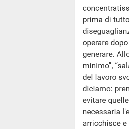
concentratiss
prima di tutt
diseguaglianz
operare dopo
generare. All
minimo”, “sal
del lavoro svo
diciamo: pren
evitare quell
necessaria l'e
arricchisce e 