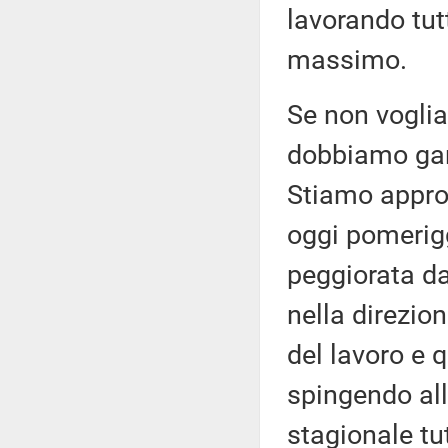
lavorando tut
massimo.
Se non voglia
dobbiamo gara
Stiamo appro
oggi pomerigg
peggiorata d
nella direzio
del lavoro e q
spingendo al
stagionale tu