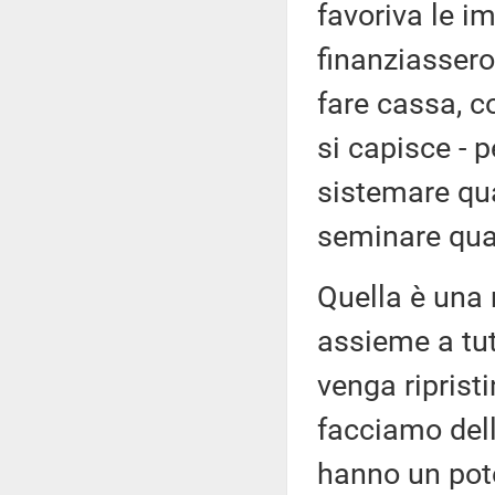
favoriva le i
finanziassero
fare cassa, c
si capisce - p
sistemare qua
seminare qua
Quella è una 
assieme a tut
venga riprist
facciamo dell
hanno un pote