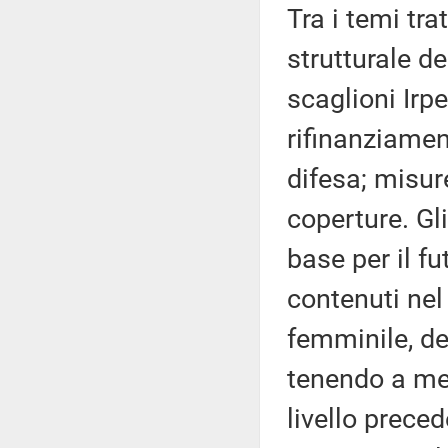
Tra i temi tra
strutturale de
scaglioni Irpe
rifinanziamen
difesa; misur
coperture. Gl
base per il f
contenuti nel
femminile, dei
tenendo a men
livello prece