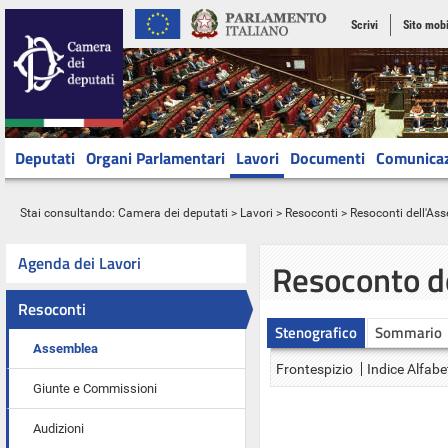
Scrivi
Sito mobi
Deputati
Organi Parlamentari
Lavori
Documenti
Comunica
Stai consultando:
Camera dei deputati
>
Lavori
>
Resoconti
>
Resoconti dell'As
Agenda dei Lavori
Resoconto d
Resoconti
Stenografico
Sommario
Assemblea
Frontespizio
Indice Alfabe
Giunte e Commissioni
Audizioni