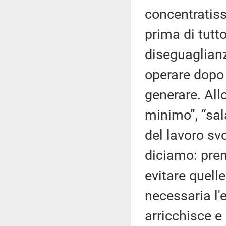
concentratiss
prima di tutt
diseguaglianz
operare dopo
generare. All
minimo”, “sal
del lavoro svo
diciamo: pren
evitare quell
necessaria l'e
arricchisce e 