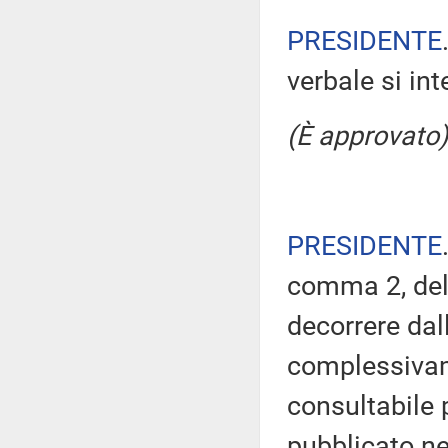
PRESIDENTE
verbale si in
(È approvato)
PRESIDENTE
comma 2, del
decorrere dal
complessivam
consultabile 
pubblicato nel