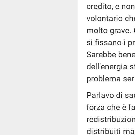
credito, e no
volontario ch
molto grave. 
si fissano i p
Sarebbe bene 
dell'energia 
problema ser
Parlavo di sac
forza che è f
redistribuzion
distribuiti m