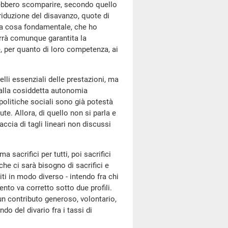
ovrebbero scomparire, secondo quello
riduzione del disavanzo, quote di
a la cosa fondamentale, che ho
verrà comunque garantita la
e, per quanto di loro competenza, ai
elli essenziali delle prestazioni, ma
i alla cosiddetta autonomia
e politiche sociali sono già potestà
e. Allora, di quello non si parla e
cia di tagli lineari non discussi
ima sacrifici per tutti, poi sacrifici
che ci sarà bisogno di sacrifici e
iti in modo diverso - intendo fra chi
nto va corretto sotto due profili.
un contributo generoso, volontario,
ndo del divario fra i tassi di