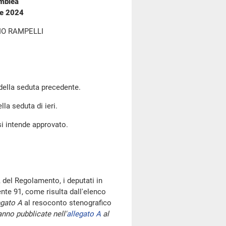
emblea
re 2024
IO RAMPELLI
 della seduta precedente.
lla seduta di ieri.
si intende approvato.
 del Regolamento, i deputati in
te 91, come risulta dall'elenco
egato A
al resoconto stenografico
nno pubblicate nell'
allegato A
al