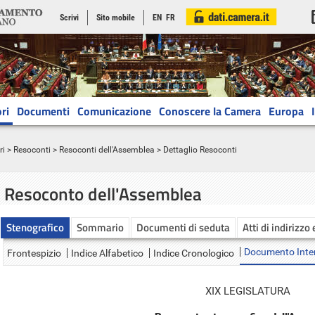
Scrivi
Sito mobile
EN
FR
ri
Documenti
Comunicazione
Conoscere la Camera
Europa
ri
>
Resoconti
>
Resoconti dell'Assemblea
> Dettaglio Resoconti
Resoconto dell'Assemblea
Stenografico
Sommario
Documenti di seduta
Atti di indirizzo
Documento Inte
Frontespizio
Indice Alfabetico
Indice Cronologico
XIX LEGISLATURA