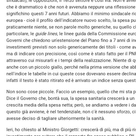
sindacati), le opposizioni, il Terzo settore e così via. Non è av
che è drammatico è che non è avvenuta neppure una riflessione
significhino questi 7 anni futuri. Abbiamo il minimo sindacale 
europea - cioè il profilo dell'indicatore nuovo scelto, la spesa 
praticamente niente, se non parole molto generiche, su quello 
particolare, le
guide lines
, le linee guida della Commissione eu
Governi che chiedono un'estensione del Piano fino a 7 anni di ind
investimenti previsti non solo genericamente dei titoli - come 
ma di indicare con precisione, così come è stato fatto per il PNRR,
attraverso cui misurarli e i tempi della realizzazione. Niente di
anche con un piccolo giallo, perché nella prima versione che a
nell'indice le tabelle in cui queste cose dovevano essere declina
infatti il testo è stato ritirato ed è arrivato un indice senza ques
Non sono cose piccole. Faccio un esempio, quello che mi sta più
Dice il Governo che, bontà sua, la spesa sanitaria crescerà a un
crescita media della spesa netta; però, se andiamo a vedere i da
questo già avviene, è nel tendenziale, non c'è nessuno sforzo, 
avesse deciso di tagliare ulteriormente la sanità.
Ieri, ho chiesto al Ministro Giorgetti: crescerà di più, ma di più 