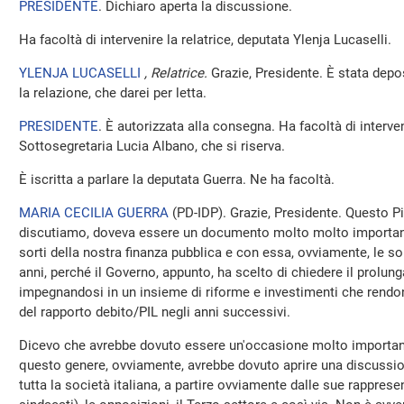
PRESIDENTE
. Dichiaro aperta la discussione.
Ha facoltà di intervenire la relatrice, deputata Ylenja Lucaselli.
YLENJA LUCASELLI
, Relatrice.
Grazie, Presidente. È stata depos
la relazione, che darei per letta.
PRESIDENTE
. È autorizzata alla consegna. Ha facoltà di interve
Sottosegretaria Lucia Albano, che si riserva.
È iscritta a parlare la deputata Guerra. Ne ha facoltà.
MARIA CECILIA GUERRA
(
PD-IDP
). Grazie, Presidente. Questo Pi
discutiamo, doveva essere un documento molto molto importante
sorti della nostra finanza pubblica e con essa, ovviamente, le so
anni, perché il Governo, appunto, ha scelto di chiedere il prolun
impegnandosi in un insieme di riforme e investimenti che rendono
del rapporto debito/PIL negli anni successivi.
Dicevo che avrebbe dovuto essere un'occasione molto important
questo genere, ovviamente, avrebbe dovuto aprire una discussi
tutta la società italiana, a partire ovviamente dalle sue rapprese