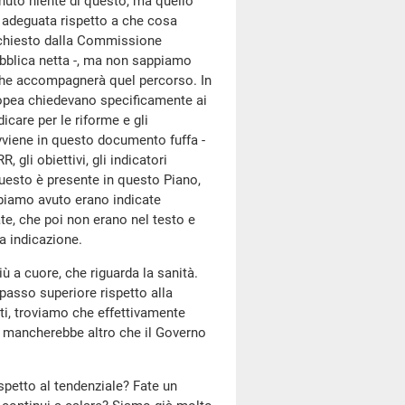
venuto niente di questo, ma quello
 adeguata rispetto a che cosa
richiesto dalla Commissione
pubblica netta -, ma non sappiamo
che accompagnerà quel percorso. In
ropea chiedevano specificamente ai
icare per le riforme e gli
avviene in questo documento fuffa -
 gli obiettivi, gli indicatori
 questo è presente in questo Piano,
bbiamo avuto erano indicate
te, che poi non erano nel testo e
ta indicazione.
 a cuore, che riguarda la sanità.
 passo superiore rispetto alla
ti, troviamo che effettivamente
ci mancherebbe altro che il Governo
rispetto al tendenziale? Fate un