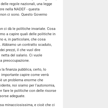
delle regole nazionali, una legge
tere nella NADEF - questa
a non ci sono. Questo Governo
 ci dà le politiche invariate. Cosa
amo a capire quali delle politiche in
o e, in particolare, che cosa
o. Abbiamo un contratto scaduto,
ei prezzi, il che vuol dire
netta del salario. Ci vuole
ma preoccupazione.
la finanza pubblica, certo, lo
è importante capire come verrà
i. C'è un problema enorme che
Presidente, noi siamo per l'autonomia,
r fare le politiche con delle risorse
isorse adeguate.
sa minacciosissima, e cioè che ci