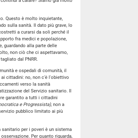
L continui a calare? Siamo già molto
to. Questo è molto inquietante,
o sulla sanità. Il dato più grave, lo
ostretti a curarsi da soli perché il
apporto fra medici e popolazione,
, guardando alla parte delle
olto, non ciò che ci aspettavamo,
o tagliato dal PNRR.
munità e ospedali di comunità, il
i cittadini: no, non c'è l'obiettivo
miccamenti verso la sanità
atizzazione del Servizio sanitario. Il
 garantito a tutti i cittadini
mocratica e Progressista),
non a
rvizio pubblico limitato ai più
a sanitario per i poveri è un sistema
a osservazione. Per quanto riguarda,