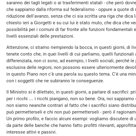
saranno dei tagli legati o ai trasferimenti statali - che però d
che sappiamo dalla riforma sul federalismo - oppure a quote di 
riduzione dell'avanzo, senza che ci sia scritta una riga che dic
chiesto ieri a Giorgetti e su cui lui è stato muto, che dica che 
possibilità per i comuni di far fronte alle funzioni fondamentali 
livelli essenziali delle prestazioni.
Attenzione, ci stiamo riempiendo la bocca, in questi giorni, di liv
tenete conto che, in quei livelli di cui parliamo, quelli funzional
differenziata, non ci sono, ad esempio, i livelli sociali, perché l
esclusiva delle regioni, non possono essere ulteriormente devolut
in questo Piano non c'è una parola su questo tema. C'è una minac
con i soggetti che ne subiranno le conseguenze.
Il Ministro si è dilettato, in questi giorni, a parlare di sacrifici: pr
per i ricchi … i ricchi piangano, non so bene. Ora, noi sappiamo 
non siamo neanche contrari al fatto che i sacrifici siano distribu
può permetterseli e chi non può permetterseli - però il ragioname
Un primo profilo, e faccio alcuni esempi: vogliamo discutere di 
da parte delle banche che hanno fatto profitti rilevanti, approfitta
interesse attivi e passivi.