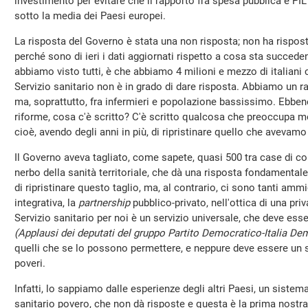
investimento per evitare che il rapporto fra spesa pubblica e PI
sotto la media dei Paesi europei.
La risposta del Governo è stata una non risposta; non ha rispos
perché sono di ieri i dati aggiornati rispetto a cosa sta succedend
abbiamo visto tutti, è che abbiamo 4 milioni e mezzo di italiani c
Servizio sanitario non è in grado di dare risposta. Abbiamo un r
ma, soprattutto, fra infermieri e popolazione bassissimo. Ebbene
riforme, cosa c'è scritto? C'è scritto qualcosa che preoccupa m
cioè, avendo degli anni in più, di ripristinare quello che avevam
Il Governo aveva tagliato, come sapete, quasi 500 tra case di co
nerbo della sanità territoriale, che dà una risposta fondamentale a
di ripristinare questo taglio, ma, al contrario, ci sono tanti am
integrativa, la
partnership
pubblico-privato, nell'ottica di una priv
Servizio sanitario per noi è un servizio universale, che deve essere
(Applausi dei deputati del gruppo Partito Democratico-Italia De
quelli che se lo possono permettere, e neppure deve essere un se
poveri.
Infatti, lo sappiamo dalle esperienze degli altri Paesi, un sistem
sanitario povero, che non dà risposte e questa è la prima nostr