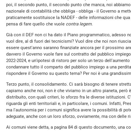
poi, il secondo punto, il secondo punto che manca, noi abbiamo 
nazionale di contabilità che obbliga - obbliga - il Governo a met
praticamente sostituisce la NADEF - delle informazioni che qu
pensa di fare quello che vuole
contra legem.
Già con il DEF non ci ha dato il Piano programmatico, adesso non
vuol dire, al di fuori dei tecnicismi? Vuol dire che noi non riusci
essere quest'anno saranno finanziate ancora per il prossimo ann
davvero il Governo vuole fare sul contratto del pubblico impieg
2022-2024, e un'ipotesi di ristoro per solo un terzo dell'aumento d
condannare tutto il comparto del pubblico impiego a una perdita 
rispondere il Governo su questo tema? Per noi è una grandissi
Terzo punto, il consolidamento. Ci sarà bisogno di tenere stretta 
capiamo anche noi, non è che viviamo in un altro pianeta, però 
distribuito, con quali criteri, lo sforzo fra le diverse istituzion
riguarda gli enti territoriali e, in particolare, i comuni. Infatti, 
ma l'autonomia per i comuni significa avere la possibilità di pote
adeguate, anche con un loro sforzo, ovviamente, ma con delle r
Ai comuni viene detta, a pagina 84 di questo documento, una co