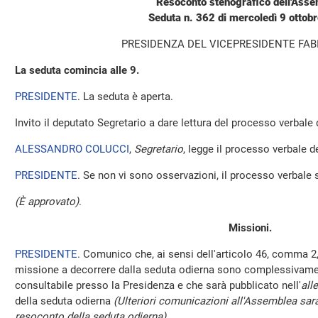
Resoconto stenografico dell'Ass
Seduta n. 362 di mercoledì 9 ottob
PRESIDENZA DEL VICEPRESIDENTE FAB
La seduta comincia alle 9.
PRESIDENTE
. La seduta è aperta.
Invito il deputato Segretario a dare lettura del processo verbale
ALESSANDRO COLUCCI
,
Segretario
, legge il processo verbale de
PRESIDENTE
. Se non vi sono osservazioni, il processo verbale 
(È approvato)
.
Missioni.
PRESIDENTE
. Comunico che, ai sensi dell'articolo 46, comma 2,
missione a decorrere dalla seduta odierna sono complessivamen
consultabile presso la Presidenza e che sarà pubblicato nell'
all
della seduta odierna
(Ulteriori comunicazioni all'Assemblea sara
resoconto della seduta odierna)
.