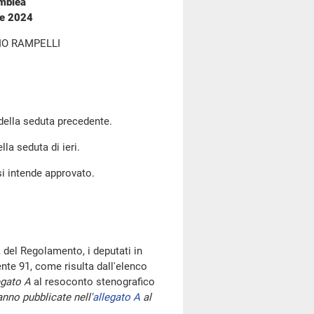
emblea
re 2024
IO RAMPELLI
 della seduta precedente.
lla seduta di ieri.
si intende approvato.
 del Regolamento, i deputati in
te 91, come risulta dall'elenco
egato A
al resoconto stenografico
nno pubblicate nell'
allegato A
al