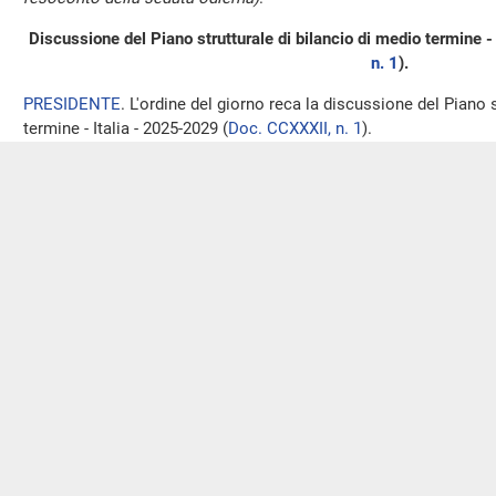
Discussione del Piano strutturale di bilancio di medio termine -
n. 1
).
PRESIDENTE
. L'ordine del giorno reca la discussione del Piano 
termine - Italia - 2025-2029 (
Doc. CCXXXII, n. 1
).
Avverto che lo schema recante la ripartizione dei tempi è pubblic
stenografico della seduta del 3 ottobre 2024
(Vedi l'
allegato A
de
Faccio presente che, come comunicato da ultimo nella riunione 
gruppo dell'11 settembre scorso, all'esame del Piano strutturale
applica la procedura prevista dall'articolo 118-
bis
del Regolament
l'esame del Documento di economia e finanza.
Conseguentemente, ai sensi dell'articolo 118-
bis
, comma 2, del 
al Piano strutturale di bilancio di medio termine devono essere 
discussione. Si vota per prima la risoluzione accettata dal Gove
quest'ultima, le altre saranno dichiarate precluse.
(Discussione -
Doc. CCXXXII, 