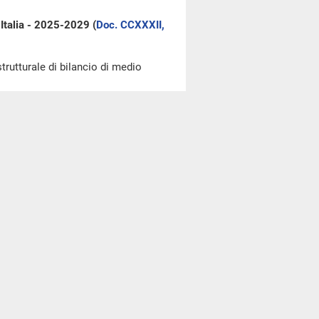
 Italia - 2025-2029 (
Doc. CCXXXII,
strutturale di bilancio di medio
ato nell'
allegato A
al resoconto
lla seduta del 3 ottobre 2024)
.
della Conferenza dei presidenti di
 di bilancio di medio termine si
o della Camera dei deputati per
Regolamento, le risoluzioni riferite
presentate nel corso della
rno e, in caso di approvazione di
n. 1
)