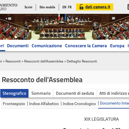
Scrivi
Sito mobile
EN
FR
ri
Documenti
Comunicazione
Conoscere la Camera
Europa
ri
>
Resoconti
>
Resoconti dell'Assemblea
> Dettaglio Resoconti
Resoconto dell'Assemblea
Stenografico
Sommario
Documenti di seduta
Atti di indirizzo
Documento Inte
Frontespizio
Indice Alfabetico
Indice Cronologico
XIX LEGISLATURA