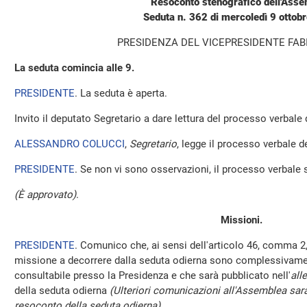
Resoconto stenografico dell'Ass
Seduta n. 362 di mercoledì 9 ottob
PRESIDENZA DEL VICEPRESIDENTE FAB
La seduta comincia alle 9.
PRESIDENTE
. La seduta è aperta.
Invito il deputato Segretario a dare lettura del processo verbale
ALESSANDRO COLUCCI
,
Segretario
, legge il processo verbale de
PRESIDENTE
. Se non vi sono osservazioni, il processo verbale 
(È approvato)
.
Missioni.
PRESIDENTE
. Comunico che, ai sensi dell'articolo 46, comma 2,
missione a decorrere dalla seduta odierna sono complessivamen
consultabile presso la Presidenza e che sarà pubblicato nell'
all
della seduta odierna
(Ulteriori comunicazioni all'Assemblea sara
resoconto della seduta odierna)
.