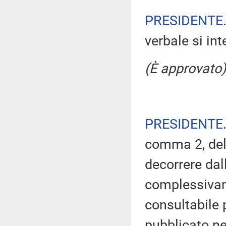
PRESIDENTE
verbale si in
(È approvato)
PRESIDENTE
comma 2, del
decorrere dal
complessivam
consultabile 
pubblicato nel