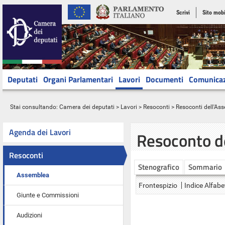
Scrivi
Sito mobi
Deputati
Organi Parlamentari
Lavori
Documenti
Comunica
Stai consultando:
Camera dei deputati
>
Lavori
>
Resoconti
>
Resoconti dell'As
Agenda dei Lavori
Resoconto d
Resoconti
Stenografico
Sommario
Assemblea
Frontespizio
Indice Alfabe
Giunte e Commissioni
Audizioni