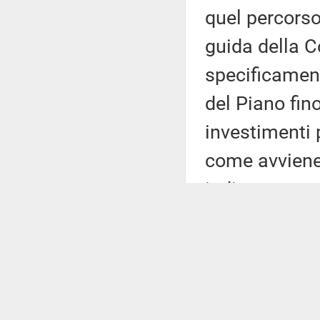
quel percorso.
guida della 
specificamen
del Piano fino
investimenti 
come avviene
indicare con 
PNRR, gli obie
e i tempi del
presente in q
perché nella