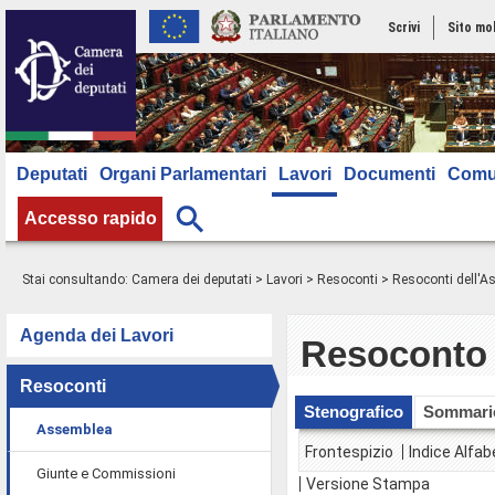
Scrivi
Sito mo
Deputati
Organi Parlamentari
Lavori
Documenti
Comu
Accesso rapido
Stai consultando:
Camera dei deputati
>
Lavori
>
Resoconti
>
Resoconti dell'
Agenda dei Lavori
Resoconto 
Resoconti
Stenografico
Sommari
Assemblea
Frontespizio
Indice Alfab
Giunte e Commissioni
Versione Stampa