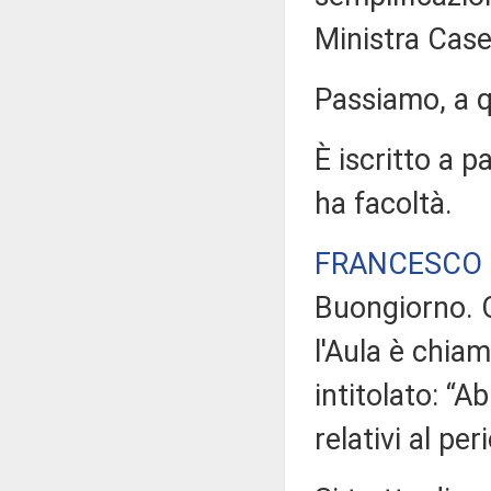
Ministra Casell
Passiamo, a q
È iscritto a p
ha facoltà.
FRANCESCO 
Buongiorno. O
l'Aula è chia
intitolato: “A
relativi al pe