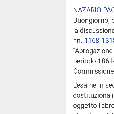
NAZARIO PA
Buongiorno, o
la discussione
nn.
1168
​-
131
“Abrogazione d
periodo 1861-1
Commissione, 
L'esame in se
costituzionali
oggetto l'abr