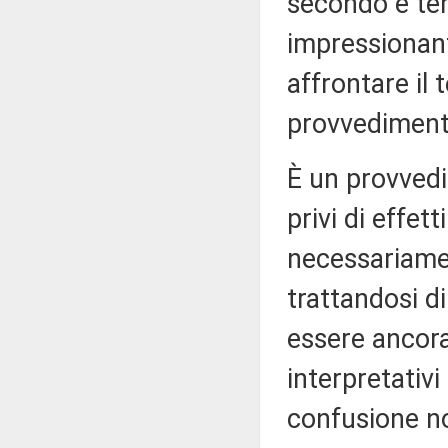
secondo e ter
impressionant
affrontare il 
provvedimento
È un provvedi
privi di effett
necessariame
trattandosi di
essere ancora
interpretativ
confusione n