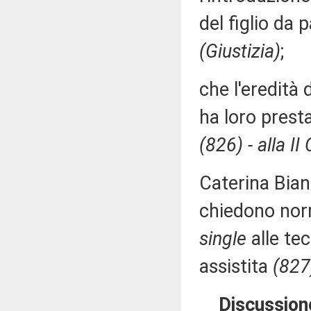
del figlio da 
(Giustizia)
;
che l'eredità 
ha loro presta
(826) - alla I
Caterina Bian
chiedono norm
single
alle te
assistita
(827
Discussione