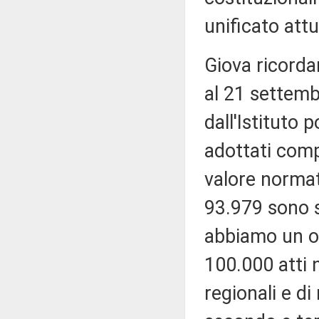
unificato att
Giova ricorda
al 21 settemb
dall'Istituto 
adottati comp
valore normati
93.979 sono s
abbiamo un or
100.000 atti 
regionali e d