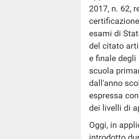
2017, n. 62, 
certificazion
esami di Stat
del citato art
e finale degl
scuola primar
dall'anno sco
espressa con g
dei livelli di
Oggi, in appl
introdotto du