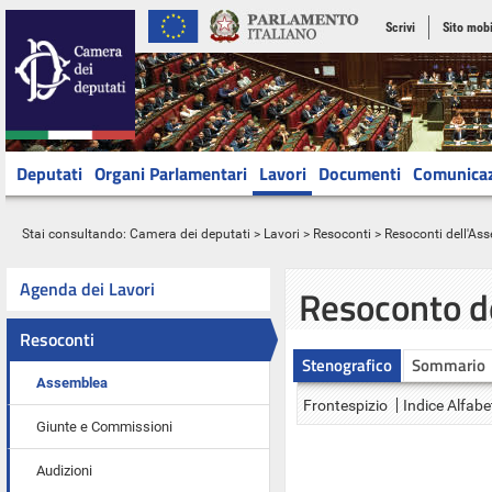
Scrivi
Sito mobi
Deputati
Organi Parlamentari
Lavori
Documenti
Comunica
Stai consultando:
Camera dei deputati
>
Lavori
>
Resoconti
>
Resoconti dell'As
Agenda dei Lavori
Resoconto d
Resoconti
Stenografico
Sommario
Assemblea
Frontespizio
Indice Alfabe
Giunte e Commissioni
Audizioni