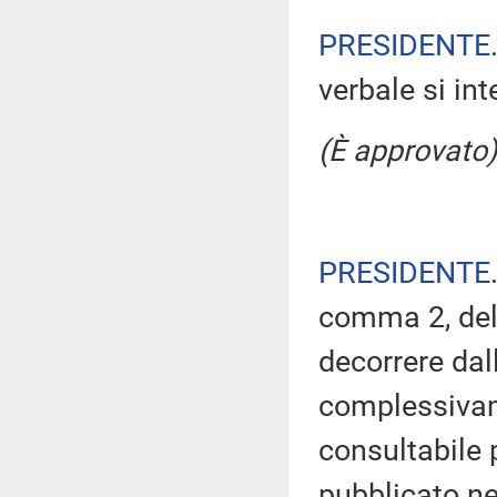
PRESIDENTE
verbale si in
(È approvato)
PRESIDENTE
comma 2, del
decorrere dal
complessivam
consultabile 
pubblicato nel