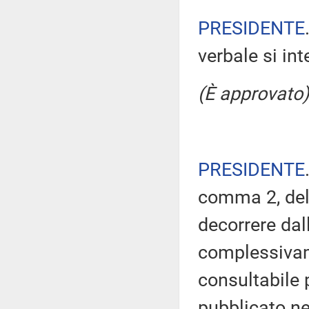
PRESIDENTE
verbale si in
(È approvato)
PRESIDENTE
comma 2, del
decorrere dal
complessivam
consultabile 
pubblicato nel