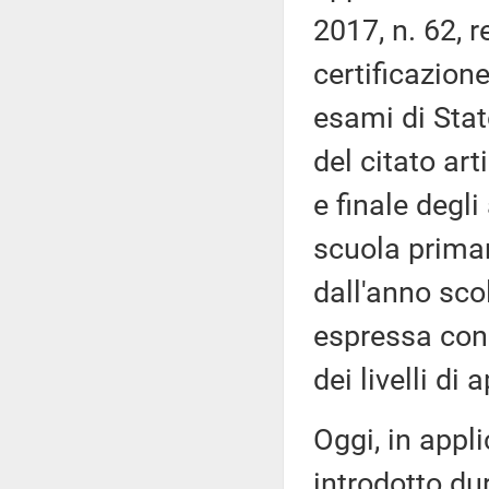
2017, n. 62, 
certificazion
esami di Stat
del citato art
e finale degl
scuola primar
dall'anno sco
espressa con g
dei livelli di
Oggi, in appl
introdotto du