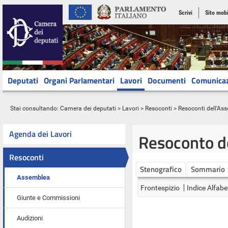
Scrivi
Sito mobi
Deputati
Organi Parlamentari
Lavori
Documenti
Comunica
Stai consultando:
Camera dei deputati
>
Lavori
>
Resoconti
>
Resoconti dell'As
Agenda dei Lavori
Resoconto d
Resoconti
Stenografico
Sommario
Assemblea
Frontespizio
Indice Alfabe
Giunte e Commissioni
Audizioni