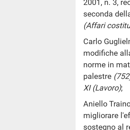
2001, n. 3, re
seconda dell
(Affari costit
Carlo Gugliel
modifiche all
norme in mater
palestre
(752)
XI (Lavoro)
;
Aniello Train
migliorare l'e
sostegno al 