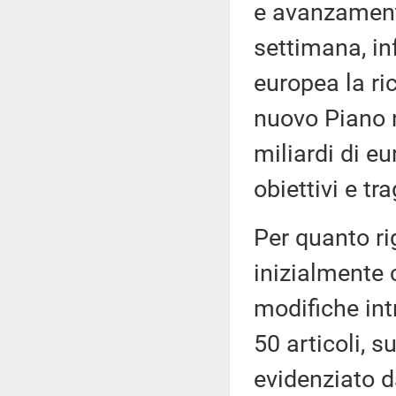
e avanzament
settimana, in
europea la ri
nuovo Piano n
miliardi di eu
obiettivi e tr
Per quanto ri
inizialmente c
modifiche int
50 articoli, s
evidenziato 