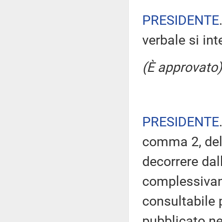
PRESIDENTE
verbale si in
(È approvato)
PRESIDENTE
comma 2, del
decorrere dal
complessivam
consultabile 
pubblicato nel