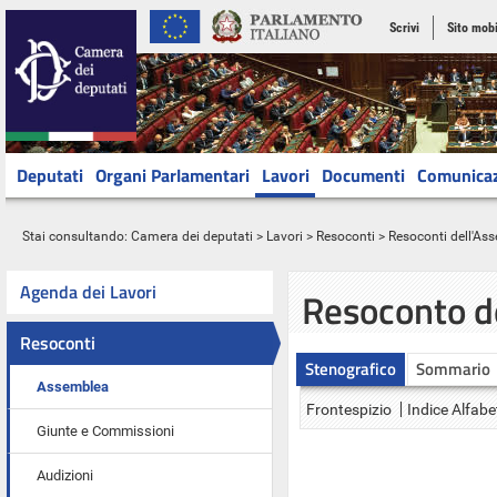
Scrivi
Sito mobi
Deputati
Organi Parlamentari
Lavori
Documenti
Comunica
Stai consultando:
Camera dei deputati
>
Lavori
>
Resoconti
>
Resoconti dell'As
Agenda dei Lavori
Resoconto d
Resoconti
Stenografico
Sommario
Assemblea
Frontespizio
Indice Alfabe
Giunte e Commissioni
Audizioni