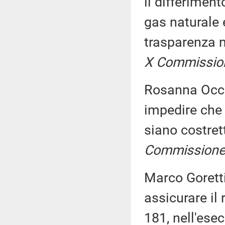
il differiment
gas naturale e
trasparenza 
X Commissione
Rosanna Occhi
impedire che 
siano costre
Commissione (
Marco Goretti
assicurare il
181, nell'ese