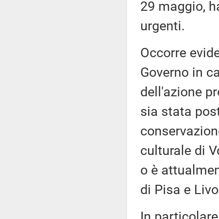
29 maggio, han
urgenti.
Occorre eviden
Governo in car
dell'azione p
sia stata post
conservazione
culturale di V
o è attualmen
di Pisa e Livo
In particolar