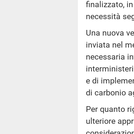
finalizzato, i
necessità se
Una nuova ver
inviata nel m
necessaria in
interminister
e di implemen
di carbonio a
Per quanto ri
ulteriore app
considerazion