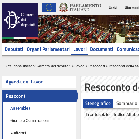
Scrivi
Sito mobi
Deputati
Organi Parlamentari
Lavori
Documenti
Comunica
Stai consultando:
Camera dei deputati
>
Lavori
>
Resoconti
>
Resoconti dell'As
Agenda dei Lavori
Resoconto d
Resoconti
Stenografico
Sommario
Assemblea
Frontespizio
Indice Alfabe
Giunte e Commissioni
Audizioni