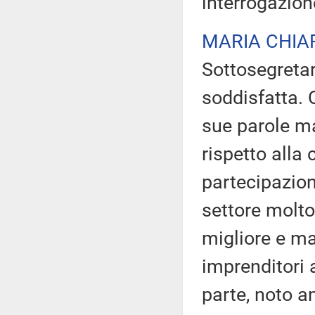
interrogazion
MARIA CHIA
Sottosegretar
soddisfatta. Q
sue parole ma
rispetto alla 
partecipazion
settore molt
migliore e ma
imprenditori a
parte, noto a