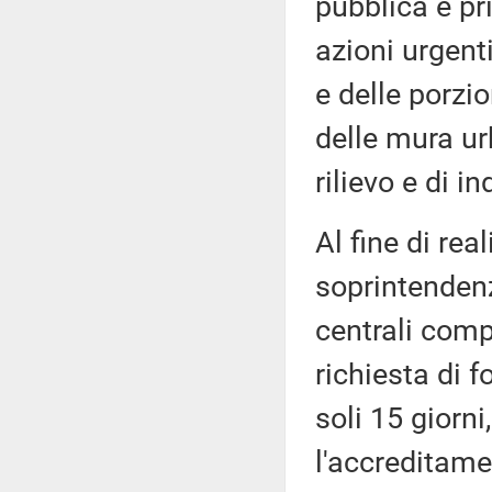
pubblica e pr
azioni urgent
e delle porzi
delle mura ur
rilievo e di i
Al fine di rea
soprintendenz
centrali comp
richiesta di 
soli 15 giorni
l'accreditame