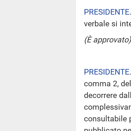
PRESIDENTE
verbale si in
(È approvato)
PRESIDENTE
comma 2, del
decorrere dal
complessivam
consultabile 
pubblicato nel