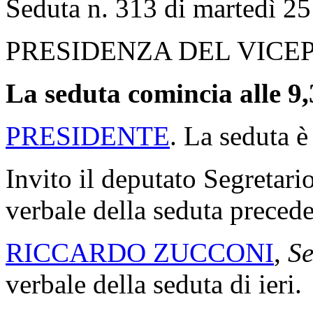
Indice Alfabetico
Indice Cronologico
Documento Intero
Formato Xml
Versione Stampa
Rif. normativi
XIX LEGISLATURA
Resoconto stenografico del