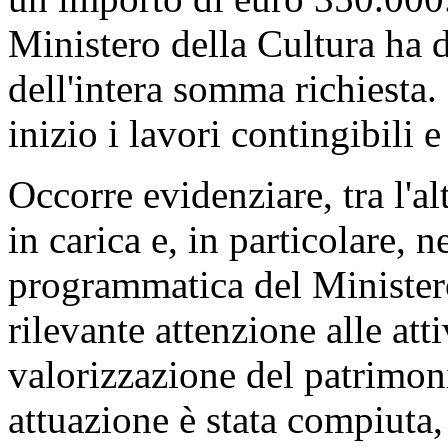
dell'amministrazione comuna
ragione dei gravi pericoli su
pubblica e privata, si è pro
urgenti di messa in sicurezza
porzioni laterali, immediat
urbane, comprensive delle op
di geognostica e geofisica.
Al fine di realizzare tali in
soprintendenza ha sottoposto 
competenti del Ministero del