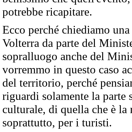
un grande valore per l'intero
Toscana.
Ecco perché verificheremo 
percorso che il Ministero vo
regione Toscana e alla sopr
benissimo, oggi, qual è il 
soprattutto, conosciamo ben
quel monumento, considerat
sia un'attenzione particolare
dieci anni fa circa vi è stat