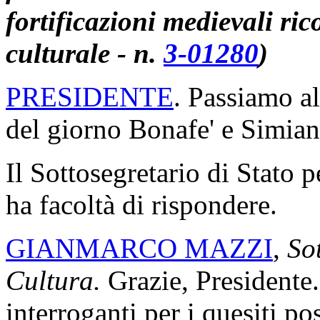
che sarà pubblicato nell'
all
della seduta odierna
(Ulteri
saranno pubblicate nell'
all
odierna)
.
Svolgimento di interrogaz
PRESIDENTE
. L'ordine de
interrogazioni.
(Iniziative di competenza p
cinta muraria medievale di 