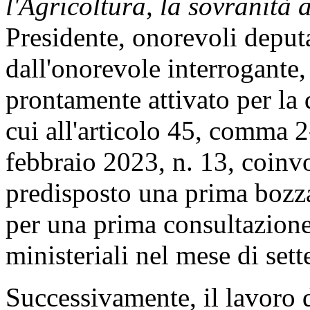
(Criticità alla base del rit
guida in materia di modalità
di gestione del registro pub
generati dal settore agrofo
PRESIDENTE
. Il Sottoseg
la sovranità alimentare e le
facoltà di rispondere all'in
(Vedi l'
allegato A
)
.
LUIGI D'ERAMO
,
Sottoseg