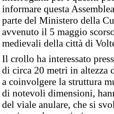
finanziamenti destinati ad i
fortificazioni medievali ri
culturale - n.
3-01280
)
PRESIDENTE
. Passiamo al
del giorno Bonafe' e Simian
Il Sottosegretario di Stato 
ha facoltà di rispondere.
GIANMARCO MAZZI
,
Sot
Cultura.
Grazie, Presidente