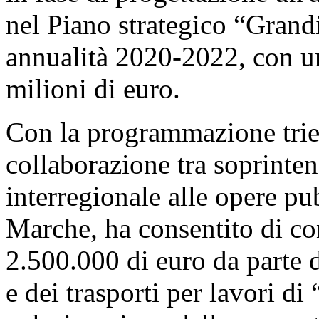
parte della soprintendenza d
In particolare, si segnala c
economici in favore di attivi
dell'anfiteatro romano di Vo
corso di esecuzione interven
programmazione 2021-2023 d
patrimonio culturale, istitui
9 e 10, della legge 23 dice
stanziamento pari a 4.468.97