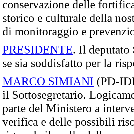
mura urbiche.
Superata la situazione di e
immediatamente messe a dis
Ministero per la messa in si
interessato il crollo del tra
comprendere l'entità dei lav
consolidamento e restauro, r
corso indagini di natura pre
Si ribadisce, quindi, l'impeg
delle soprintendenze territor