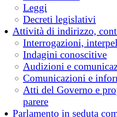
Audizioni
Indagini conoscitive
Stenografici delle Co
Comitato per la legisl
Bollettino degli Organi
Attività Legislativa
Progetti di legge
Proposte di legge d'ini
Procedura per la pr
Elenco delle propos