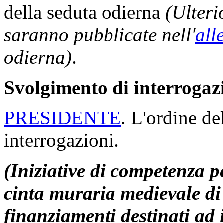
PRESIDENTE
. Se non vi s
verbale si intende approvato
(È approvato)
.
Missioni.
PRESIDENTE
. Comunico ch
comma 2, del Regolamento, 
decorrere dalla seduta odi
come risulta dall'elenco con