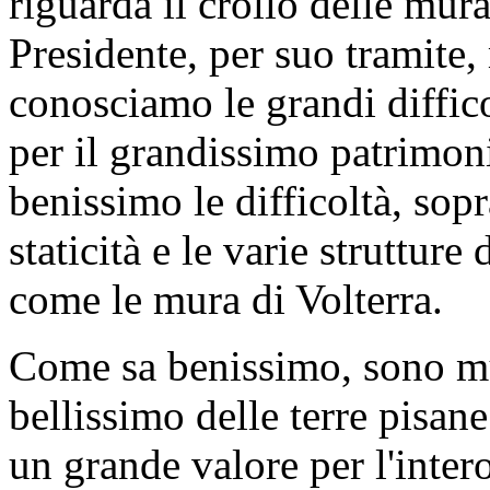
conservazione delle fortifi
storico e culturale della nos
di monitoraggio e prevenzi
PRESIDENTE
. Il deputato
se sia soddisfatto per la ris
MARCO SIMIANI
(
PD-ID
il Sottosegretario. Logicam
parte del Ministero a interv
verifica e delle possibili r