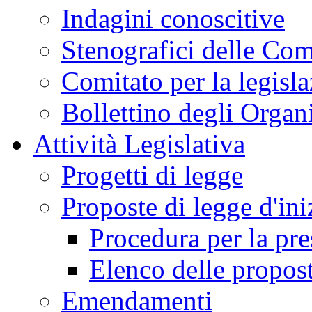
INIZIO CONTENUTO
LAVORI
MENU DI NAVIGAZION
Salta il menu
Agenda dei Lavori
Resoconti
Assemblea
Giunte e Commissioni