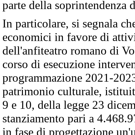
un importo di euro 350.000.
Ministero della Cultura ha 
dell'intera somma richiesta
inizio i lavori contingibili e
Occorre evidenziare, tra l'a
in carica e, in particolare, n
programmatica del Ministero 
rilevante attenzione alle att
valorizzazione del patrimoni
attuazione è stata compiuta,