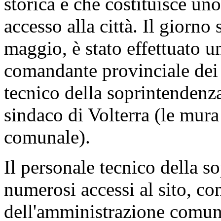
interroganti per i quesiti po
informare questa Assemblea 
parte del Ministero della Cu
avvenuto il 5 maggio scorso
medievali della città di Volt
Il crollo ha interessato pres
di circa 20 metri in altezza
a coinvolgere la struttura mu
di notevoli dimensioni, hann
del viale anulare, che si svol