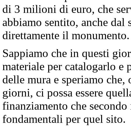
Noi cercheremo anche di fare
Sottosegretario, perché pen
ragionare - conosco bene que
attività culturali di valori
benissimo che la storia di qu
fatta di cultura, di mestier
dell'alabastro. Lei sa benis
materiale che oggi ci viene 
perché da parte nostra ci sa