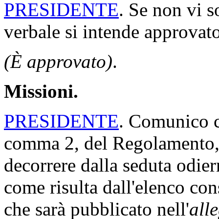
Seduta n. 313 di martedì 2
PRESIDENZA DEL VICE
La seduta comincia alle 9,
PRESIDENTE
. La seduta è
Invito il deputato Segretario
verbale della seduta precede
RICCARDO ZUCCONI
,
Se
verbale della seduta di ieri.