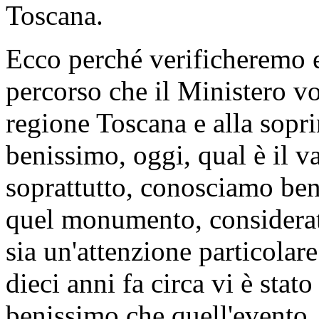
riguarda il crollo delle mur
Presidente, per suo tramite, 
conosciamo le grandi difficol
per il grandissimo patrimon
benissimo le difficoltà, sopra
staticità e le varie strutture
come le mura di Volterra.
Come sa benissimo, sono mu
bellissimo delle terre pisane