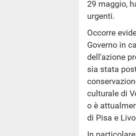
29 maggio, han
urgenti.
Occorre eviden
Governo in car
dell'azione p
sia stata post
conservazione
culturale di V
o è attualmen
di Pisa e Livo
In particolar