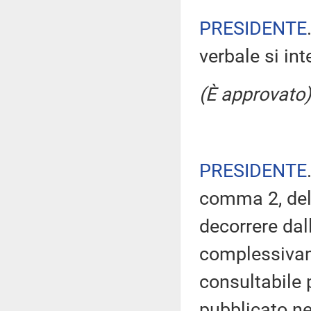
PRESIDENTE
verbale si in
(È approvato)
PRESIDENTE
comma 2, del
decorrere dal
complessivam
consultabile 
pubblicato nel