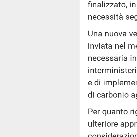
finalizzato, i
necessità se
Una nuova ver
inviata nel m
necessaria in
interminister
e di implemen
di carbonio a
Per quanto ri
ulteriore app
considerazion