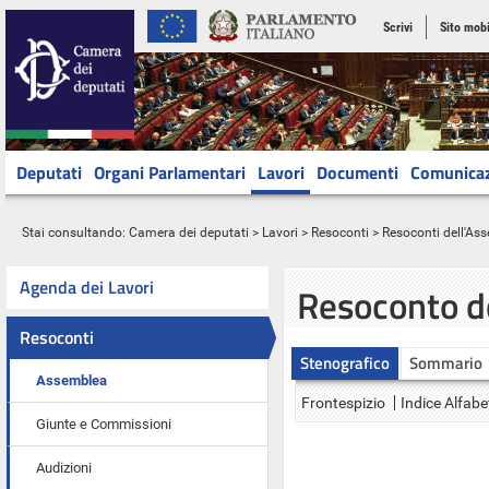
Scrivi
Sito mobi
Deputati
Organi Parlamentari
Lavori
Documenti
Comunica
Stai consultando:
Camera dei deputati
>
Lavori
>
Resoconti
>
Resoconti dell'As
Agenda dei Lavori
Resoconto d
Resoconti
Stenografico
Sommario
Assemblea
Frontespizio
Indice Alfabe
Giunte e Commissioni
Audizioni