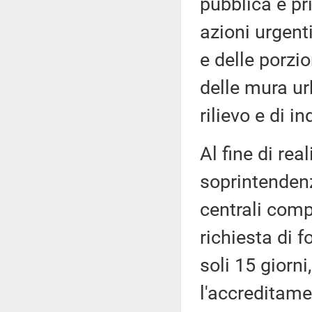
pubblica e pr
azioni urgent
e delle porzi
delle mura ur
rilievo e di i
Al fine di rea
soprintendenz
centrali comp
richiesta di 
soli 15 giorni
l'accreditame