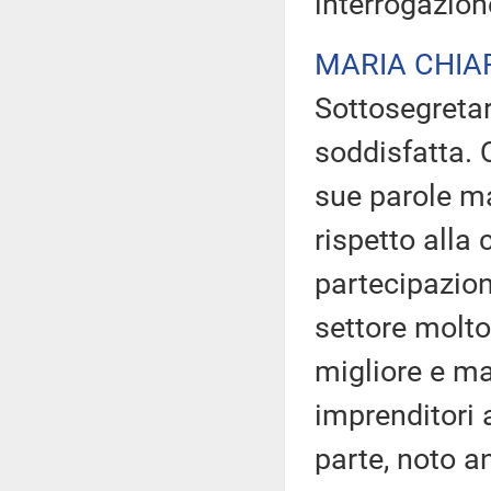
interrogazion
MARIA CHIA
Sottosegretar
soddisfatta. Q
sue parole ma
rispetto alla 
partecipazion
settore molt
migliore e ma
imprenditori a
parte, noto a